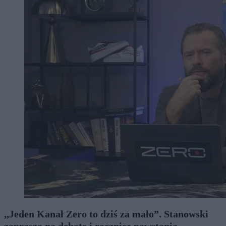
,,Jeden Kanał Zero to dziś za mało”. Stanowski
zaprasza na debatę i rocznicę powstania