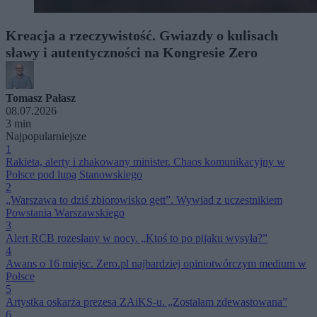
Kreacja a rzeczywistość. Gwiazdy o kulisach
sławy i autentyczności na Kongresie Zero
Tomasz Pałasz
08.07.2026
3 min
Najpopularniejsze
1
Rakieta, alerty i zhakowany minister. Chaos komunikacyjny w
Polsce pod lupą Stanowskiego
2
„Warszawa to dziś zbiorowisko gett”. Wywiad z uczestnikiem
Powstania Warszawskiego
3
Alert RCB rozesłany w nocy. „Ktoś to po pijaku wysyła?”
4
Awans o 16 miejsc. Zero.pl najbardziej opiniotwórczym medium w
Polsce
5
Artystka oskarża prezesa ZAiKS-u. „Zostałam zdewastowana”
6