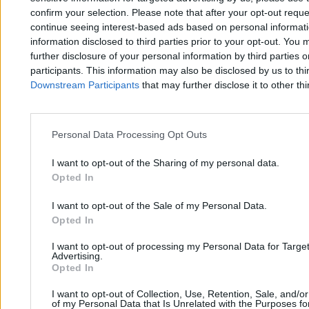
confirm your selection. Please note that after your opt-out req
continue seeing interest-based ads based on personal informatio
Kamil Szałecki
information disclosed to third parties prior to your opt-out. You 
09.07.2026
further disclosure of your personal information by third parties 
3 min
participants. This information may also be disclosed by us to thi
Kraj
Downstream Participants
that may further disclose it to other thi
Personal Data Processing Opt Outs
I want to opt-out of the Sharing of my personal data.
Opted In
I want to opt-out of the Sale of my Personal Data.
Opted In
I want to opt-out of processing my Personal Data for Targe
Advertising.
Opted In
I want to opt-out of Collection, Use, Retention, Sale, and/o
of my Personal Data that Is Unrelated with the Purposes for