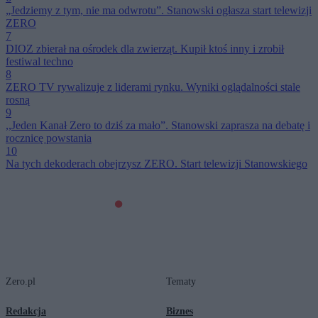
„Jedziemy z tym, nie ma odwrotu”. Stanowski ogłasza start telewizji
ZERO
7
DIOZ zbierał na ośrodek dla zwierząt. Kupił ktoś inny i zrobił
festiwal techno
8
ZERO TV rywalizuje z liderami rynku. Wyniki oglądalności stale
rosną
9
,,Jeden Kanał Zero to dziś za mało”. Stanowski zaprasza na debatę i
rocznicę powstania
10
Na tych dekoderach obejrzysz ZERO. Start telewizji Stanowskiego
Zero.pl
Tematy
Redakcja
Biznes