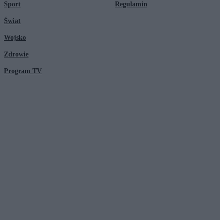
Sport
Regulamin
Świat
Wojsko
Zdrowie
Program TV
© 2026 Kanał Zero Spółka Akcyjna