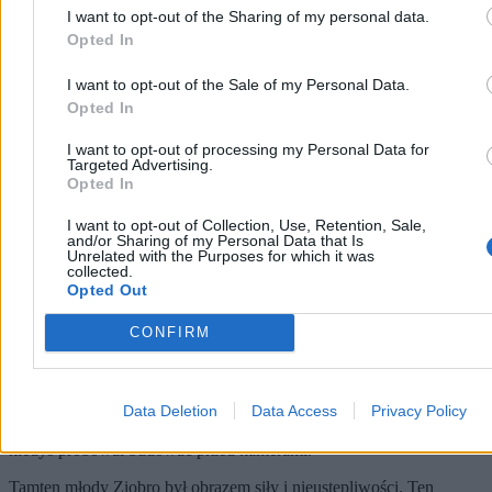
I want to opt-out of the Sharing of my personal data.
Opted In
I want to opt-out of the Sale of my Personal Data.
Opted In
I want to opt-out of processing my Personal Data for
Targeted Advertising.
Opted In
I want to opt-out of Collection, Use, Retention, Sale,
and/or Sharing of my Personal Data that Is
Unrelated with the Purposes for which it was
collected.
Obraz nie wytrzymał próby czasu
Opted Out
A potem wyjechał z Polski
. Na Węgrzech dostał azyl polityczny.
CONFIRM
Sam twierdzi, że padł ofiarą politycznych represji. Krytycy patrzą na
to inaczej: to nie azyl, tylko ucieczka. Ucieczka od konsekwencji,
od odpowiedzialności, od konfrontacji z polskim wymiarem
sprawiedliwości. Nie jest to retoryczne wyolbrzymienie – to fakt,
Data Deletion
Data Access
Privacy Policy
który z zimną precyzją obnaża całą legendę o „twardej ręce”, jaką
kiedyś próbował budować przed kamerami.
Tamten młody Ziobro był obrazem siły i nieustępliwości. Ten