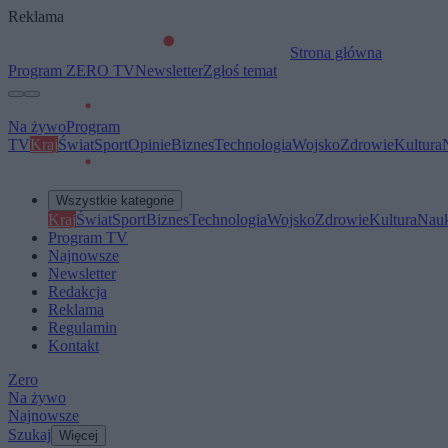
Reklama
Strona główna
Program ZERO TV
Newsletter
Zgłoś temat
Na żywo
Program
TV
Kraj
Świat
Sport
Opinie
Biznes
Technologia
Wojsko
Zdrowie
Kultura
Wszystkie kategorie
Kraj
Świat
Sport
Biznes
Technologia
Wojsko
Zdrowie
Kultura
Nau
Program TV
Najnowsze
Newsletter
Redakcja
Reklama
Regulamin
Kontakt
Zero
Na żywo
Najnowsze
Szukaj
Więcej