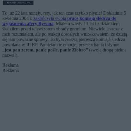
To już 22 lata minęły, rety, jak ten czas szybko płynie! Dokładnie 5
kwietnia 2004 r.
zakończyła swoją
pracę komisja śledcza do
wyjaśnienia afery Rywina
. Miałem wtedy 13 lat i z dziadkiem
śledziłem przed telewizorem obrady gremium. Niewiele jeszcze z
nich rozumiałem, ale po reakcji dorosłych wnioskowałem, że dzieją
się tam poważne sprawy. To była zresztą pierwsza komisja śledcza
powołana w III RP. Pamiętam te emocje, przesłuchania i słynne
„jest pan zerem, panie pośle, panie Ziobro”
(swoją drogą piękna
nazwa!).
Reklama
Reklama