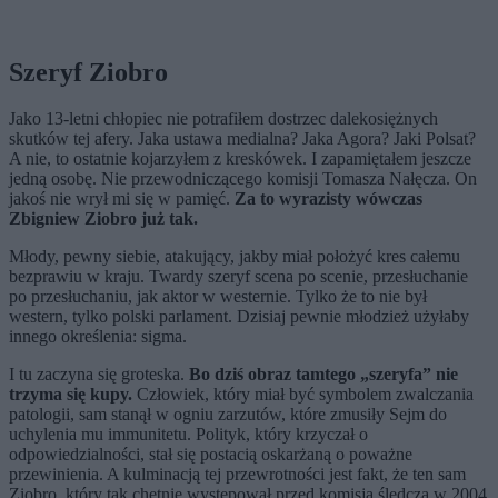
Szeryf Ziobro
Jako 13-letni chłopiec nie potrafiłem dostrzec dalekosiężnych
skutków tej afery. Jaka ustawa medialna? Jaka Agora? Jaki Polsat?
A nie, to ostatnie kojarzyłem z kreskówek. I zapamiętałem jeszcze
jedną osobę. Nie przewodniczącego komisji Tomasza Nałęcza. On
jakoś nie wrył mi się w pamięć.
Za to wyrazisty wówczas
Zbigniew Ziobro już tak.
Młody, pewny siebie, atakujący, jakby miał położyć kres całemu
bezprawiu w kraju. Twardy szeryf scena po scenie, przesłuchanie
po przesłuchaniu, jak aktor w westernie. Tylko że to nie był
western, tylko polski parlament. Dzisiaj pewnie młodzież użyłaby
innego określenia: sigma.
I tu zaczyna się groteska.
Bo dziś obraz tamtego „szeryfa” nie
trzyma się kupy.
Człowiek, który miał być symbolem zwalczania
patologii, sam stanął w ogniu zarzutów, które zmusiły Sejm do
uchylenia mu immunitetu. Polityk, który krzyczał o
odpowiedzialności, stał się postacią oskarżaną o poważne
przewinienia. A kulminacją tej przewrotności jest fakt, że ten sam
Ziobro, który tak chętnie występował przed komisją śledczą w 2004