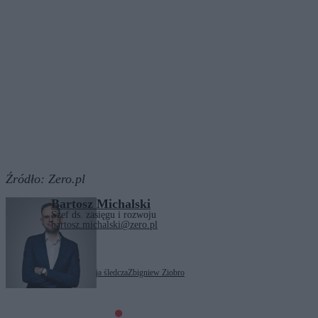
Źródło:
Zero.pl
Bartosz Michalski
Szef ds. zasięgu i rozwoju
bartosz.michalski@zero.pl
Tagi:
afera Rywina
komisja śledcza
Zbigniew Ziobro