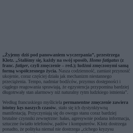
„Żyjemy dziś pod panowaniem wyczerpania”, przestrzega
Klotz. „Staliśmy się, każdy na swój sposób,
Homo fatigatus
(z
franc.
fatiger
, czyli zmęczenie – red.); ludźmi zmęczonymi samą
formą współczesnego życia.
Nasza codzienność, zamiast przynosić
ukojenie, coraz częściej działa jak mechanizm niestannego
przeciążenia. Tempo, nadmiar bodźców, przymus dostępności i
ciągłego reagowania sprawiają, że egzystencja przypomina bardziej
długotrwały stan alarmowy niż naturalny rytm ludzkiego istnienia”.
Według francuskiego myśliciela
permanentne zmęczenie zawiera
istotny kęs naszych czasów
, stało się ich dystynktywną
manifestacją. Przyczyniają się do owego stanu coraz bardziej
brutalne czynniki zewnętrzne: hałas, agresywnie podana informacja,
sztuczne światło telefonów, padów i komputerów. Klotz dostrzega
ponadto, że polityka niemal nie dostrzega „cichego kryzysu