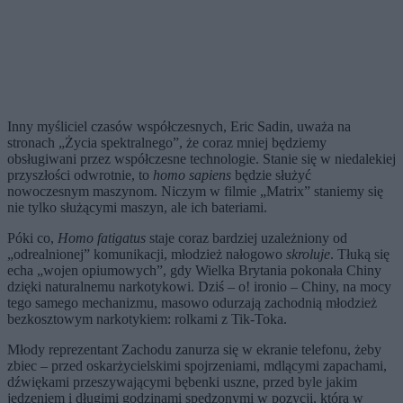
Inny myśliciel czasów współczesnych, Eric Sadin, uważa na
stronach „Życia spektralnego”, że coraz mniej będziemy
obsługiwani przez współczesne technologie. Stanie się w niedalekiej
przyszłości odwrotnie, to
homo sapiens
będzie służyć
nowoczesnym maszynom. Niczym w filmie „Matrix” staniemy się
nie tylko służącymi maszyn, ale ich bateriami.
Póki co,
Homo fatigatus
staje coraz bardziej uzależniony od
„odrealnionej” komunikacji, młodzież nałogowo
skroluje
. Tłuką się
echa „wojen opiumowych”, gdy Wielka Brytania pokonała Chiny
dzięki naturalnemu narkotykowi. Dziś – o! ironio – Chiny, na mocy
tego samego mechanizmu, masowo odurzają zachodnią młodzież
bezkosztowym narkotykiem: rolkami z Tik-Toka.
Młody reprezentant Zachodu zanurza się w ekranie telefonu, żeby
zbiec – przed oskarżycielskimi spojrzeniami, mdlącymi zapachami,
dźwiękami przeszywającymi bębenki uszne, przed byle jakim
jedzeniem i długimi godzinami spędzonymi w pozycji, która w