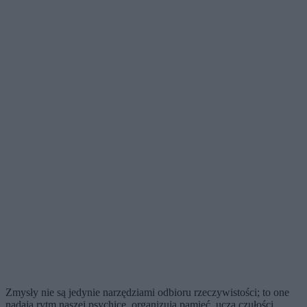
Zmysły nie są jedynie narzędziami odbioru rzeczywistości; to one
nadają rytm naszej psychice, organizują pamięć, uczą czułości