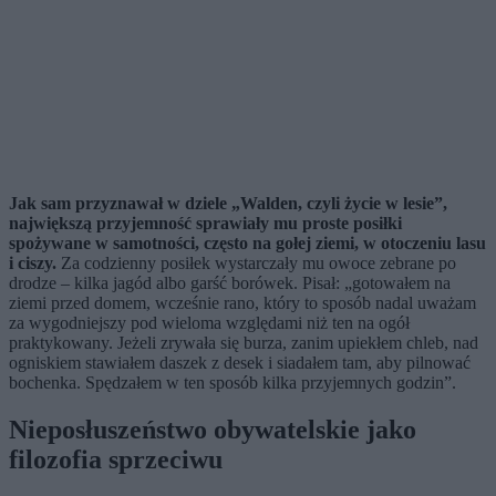
Jak sam przyznawał w dziele „Walden, czyli życie w lesie”,
największą przyjemność sprawiały mu proste posiłki
spożywane w samotności, często na gołej ziemi, w otoczeniu lasu
i ciszy.
Za codzienny posiłek wystarczały mu owoce zebrane po
drodze – kilka jagód albo garść borówek. Pisał: „gotowałem na
ziemi przed domem, wcześnie rano, który to sposób nadal uważam
za wygodniejszy pod wieloma względami niż ten na ogół
praktykowany. Jeżeli zrywała się burza, zanim upiekłem chleb, nad
ogniskiem stawiałem daszek z desek i siadałem tam, aby pilnować
bochenka. Spędzałem w ten sposób kilka przyjemnych godzin”.
Nieposłuszeństwo obywatelskie jako
filozofia sprzeciwu