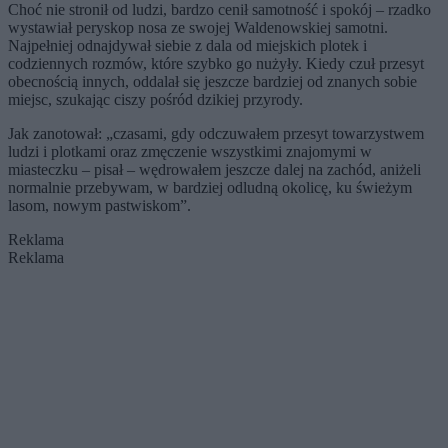
Choć nie stronił od ludzi, bardzo cenił samotność i spokój – rzadko
wystawiał peryskop nosa ze swojej Waldenowskiej samotni.
Najpełniej odnajdywał siebie z dala od miejskich plotek i
codziennych rozmów, które szybko go nużyły. Kiedy czuł przesyt
obecnością innych, oddalał się jeszcze bardziej od znanych sobie
miejsc, szukając ciszy pośród dzikiej przyrody.
Jak zanotował: „czasami, gdy odczuwałem przesyt towarzystwem
ludzi i plotkami oraz zmęczenie wszystkimi znajomymi w
miasteczku – pisał – wędrowałem jeszcze dalej na zachód, aniżeli
normalnie przebywam, w bardziej odludną okolicę, ku świeżym
lasom, nowym pastwiskom”.
Reklama
Reklama