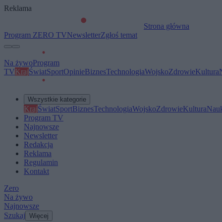
Reklama
Strona główna
Program ZERO TV
Newsletter
Zgłoś temat
Na żywo
Program
TV
Kraj
Świat
Sport
Opinie
Biznes
Technologia
Wojsko
Zdrowie
Kultura
Wszystkie kategorie
Kraj
Świat
Sport
Biznes
Technologia
Wojsko
Zdrowie
Kultura
Nau
Program TV
Najnowsze
Newsletter
Redakcja
Reklama
Regulamin
Kontakt
Zero
Na żywo
Najnowsze
Szukaj
Więcej