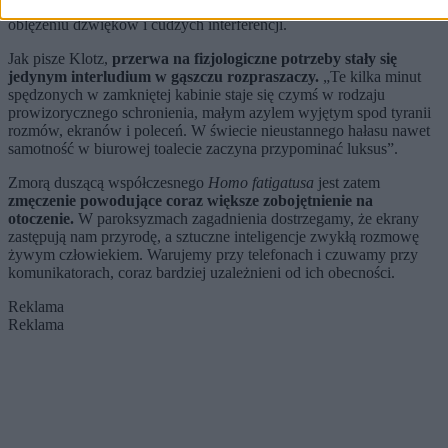
presją obowiązków zawodowych, ale także w nieustannym
oblężeniu dźwięków i cudzych interferencji.
Jak pisze Klotz,
przerwa na fizjologiczne potrzeby stały się
jedynym interludium w gąszczu rozpraszaczy.
„Te kilka minut
spędzonych w zamkniętej kabinie staje się czymś w rodzaju
prowizorycznego schronienia, małym azylem wyjętym spod tyranii
rozmów, ekranów i poleceń. W świecie nieustannego hałasu nawet
samotność w biurowej toalecie zaczyna przypominać luksus”.
Zmorą duszącą współczesnego
Homo fatigatusa
jest zatem
zmęczenie powodujące coraz większe zobojętnienie na
otoczenie.
W paroksyzmach zagadnienia dostrzegamy, że ekrany
zastępują nam przyrodę, a sztuczne inteligencje zwykłą rozmowę
żywym człowiekiem. Warujemy przy telefonach i czuwamy przy
komunikatorach, coraz bardziej uzależnieni od ich obecności.
Reklama
Reklama