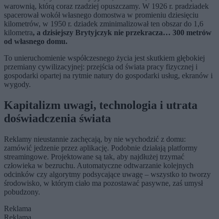
warownią, którą coraz rzadziej opuszczamy. W 1926 r. pradziadek
spacerował wokół własnego domostwa w promieniu dziesięciu
kilometrów, w 1950 r. dziadek zminimalizował ten obszar do 1,6
kilometra
, a dzisiejszy Brytyjczyk nie przekracza… 300 metrów
od własnego domu.
To unieruchomienie współczesnego życia jest skutkiem głębokiej
przemiany cywilizacyjnej: przejścia od świata pracy fizycznej i
gospodarki opartej na rytmie natury do gospodarki usług, ekranów i
wygody.
Kapitalizm uwagi, technologia i utrata
doświadczenia świata
Reklamy nieustannie zachęcają, by nie wychodzić z domu:
zamówić jedzenie przez aplikację. Podobnie działają platformy
streamingowe. Projektowane są tak, aby najdłużej trzymać
człowieka w bezruchu. Automatyczne odtwarzanie kolejnych
odcinków czy algorytmy podsycające uwagę – wszystko to tworzy
środowisko, w którym ciało ma pozostawać pasywne, zaś umysł
pobudzony.
Reklama
Reklama