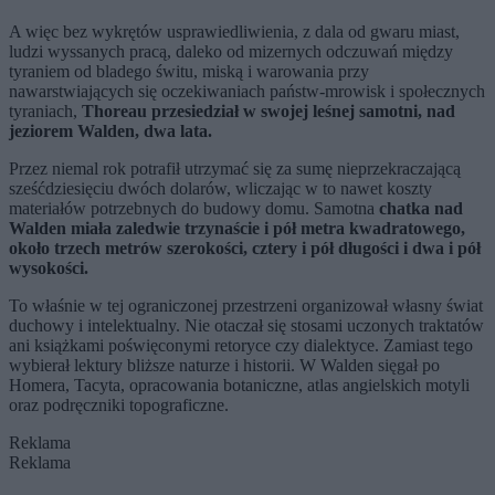
A więc bez wykrętów usprawiedliwienia, z dala od gwaru miast,
ludzi wyssanych pracą, daleko od mizernych odczuwań między
tyraniem od bladego świtu, miską i warowania przy
nawarstwiających się oczekiwaniach państw-mrowisk i społecznych
tyraniach,
Thoreau przesiedział w swojej leśnej samotni, nad
jeziorem Walden, dwa lata.
Przez niemal rok potrafił utrzymać się za sumę nieprzekraczającą
sześćdziesięciu dwóch dolarów, wliczając w to nawet koszty
materiałów potrzebnych do budowy domu. Samotna
chatka nad
Walden miała zaledwie trzynaście i pół metra kwadratowego,
około trzech metrów szerokości, cztery i pół długości i dwa i pół
wysokości.
To właśnie w tej ograniczonej przestrzeni organizował własny świat
duchowy i intelektualny. Nie otaczał się stosami uczonych traktatów
ani książkami poświęconymi retoryce czy dialektyce. Zamiast tego
wybierał lektury bliższe naturze i historii. W Walden sięgał po
Homera, Tacyta, opracowania botaniczne, atlas angielskich motyli
oraz podręczniki topograficzne.
Reklama
Reklama