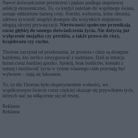
Nawet doświadczenie przestrzeni i piękna podlega stopniowej
selekcji ekonomicznej. To, co kiedyś należało do wspólnego świata,
zostaje oddzielone barierą ceny. Ścieżki, wybrzeża, leśne obrzeża,
zdrowa żywność niegdyś dostępne dla wszystkich stopniowo
ulegają ukrytej prywatyzacji.
Nierówności społeczne przenikają
coraz głębiej do samego doświadczenia życia. Nie dotyczą już
wyłączenie majątku czy prestiżu, a także prawa do ciszy,
krajobrazu czy ruchu.
Thoreau zaczynał od przekonania, że prostota i cisza są dostępne
każdemu, kto zechce zrezygnować z nadmiaru. Dziś ta intuicja
brzmi coraz bardziej gorzko. Spokój, brak bodźców, kontakt z
naturą i możliwość życia w rytmie własnego ciała przestają być
wyborem – stają się luksusem.
To, co dla Thoreau było eksperymentem wolności, we
współczesnym świecie coraz częściej okazuje się przywilejem tych,
których stać na odłączenie się od reszty.
Reklama
Reklama