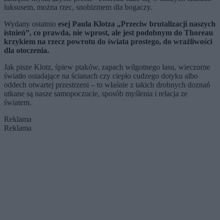
luksusem, można rzec, snobizmem dla bogaczy.
Wydany ostatnio
esej Paula Klotza „Przeciw brutalizacji naszych
istnień”, co prawda, nie wprost, ale jest podobnym do Thoreau
krzykiem na rzecz powrotu do świata prostego, do wrażliwości
dla otoczenia.
Jak pisze Klotz, śpiew ptaków, zapach wilgotnego lasu, wieczorne
światło osiadające na ścianach czy ciepło cudzego dotyku albo
oddech otwartej przestrzeni – to właśnie z takich drobnych doznań
utkane są nasze samopoczucie, sposób myślenia i relacja ze
światem.
Reklama
Reklama