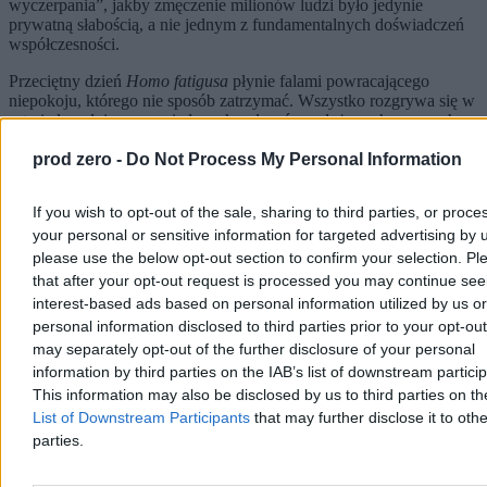
wyczerpania”, jakby zmęczenie milionów ludzi było jedynie
prywatną słabością, a nie jednym z fundamentalnych doświadczeń
współczesności.
Przeciętny dzień
Homo fatigusa
płynie falami powracającego
niepokoju, którego nie sposób zatrzymać. Wszystko rozgrywa się w
rytmie łagodnie wypowiadanych poleceń przełożonych, rwanych
rozmów i ostrych dźwięków telefonów komórkowych
prod zero -
Do Not Process My Personal Information
rozcinających przestrzeń biura jak alarm.
Reklama
If you wish to opt-out of the sale, sharing to third parties, or proce
Reklama
your personal or sensitive information for targeted advertising by 
please use the below opt-out section to confirm your selection. Pl
that after your opt-out request is processed you may continue see
interest-based ads based on personal information utilized by us or
personal information disclosed to third parties prior to your opt-ou
may separately opt-out of the further disclosure of your personal
information by third parties on the IAB’s list of downstream partici
This information may also be disclosed by us to third parties on t
List of Downstream Participants
that may further disclose it to othe
parties.