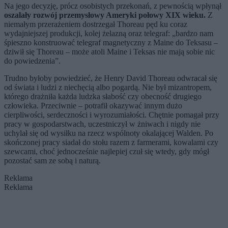
Na jego decyzję, prócz osobistych przekonań, z pewnością wpłynął
oszalały rozwój przemysłowy Ameryki połowy XIX wieku.
Z
niemałym przerażeniem dostrzegał Thoreau pęd ku coraz
wydajniejszej produkcji, kolej żelazną oraz telegraf: „bardzo nam
śpieszno konstruować telegraf magnetyczny z Maine do Teksasu –
dziwił się Thoreau – może atoli Maine i Teksas nie mają sobie nic
do powiedzenia”.
Trudno byłoby powiedzieć, że Henry David Thoreau odwracał się
od świata i ludzi z niechęcią albo pogardą. Nie był mizantropem,
którego drażniła każda ludzka słabość czy obecność drugiego
człowieka. Przeciwnie – potrafił okazywać innym dużo
cierpliwości, serdeczności i wyrozumiałości. Chętnie pomagał przy
pracy w gospodarstwach, uczestniczył w żniwach i nigdy nie
uchylał się od wysiłku na rzecz wspólnoty okalającej Walden. Po
skończonej pracy siadał do stołu razem z farmerami, kowalami czy
szewcami, choć jednocześnie najlepiej czuł się wtedy, gdy mógł
pozostać sam ze sobą i naturą.
Reklama
Reklama