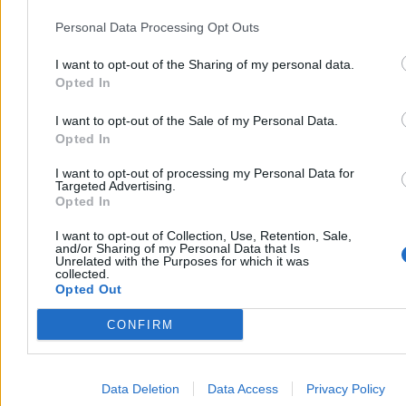
Personal Data Processing Opt Outs
I want to opt-out of the Sharing of my personal data.
Opted In
I want to opt-out of the Sale of my Personal Data.
Opted In
I want to opt-out of processing my Personal Data for
Targeted Advertising.
Opted In
I want to opt-out of Collection, Use, Retention, Sale,
and/or Sharing of my Personal Data that Is
Unrelated with the Purposes for which it was
collected.
Opted Out
CONFIRM
W popularnych
open space’ach
biurka stoją jedno przy drugim,
oddzielone od siebie ledwie cienką granicą pozornej prywatności. Z
ulicy dochodzą klaksony aut, metaliczny zgiełk miasta, który
wtłacza się do środka szklanych biurowców przez szczelnie
Data Deletion
Data Access
Privacy Policy
zamknięte okna. Współczesny człowiek pracuje więc nie tylko pod