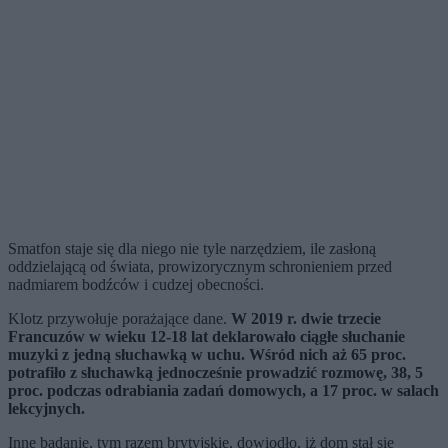
Smatfon staje się dla niego nie tyle narzędziem, ile zasłoną
oddzielającą od świata, prowizorycznym schronieniem przed
nadmiarem bodźców i cudzej obecności.
Klotz przywołuje porażające dane.
W 2019 r. dwie trzecie
Francuzów w wieku 12-18 lat deklarowało ciągłe słuchanie
muzyki z jedną słuchawką w uchu. Wśród nich aż 65 proc.
potrafiło z słuchawką jednocześnie prowadzić rozmowę, 38, 5
proc. podczas odrabiania zadań domowych, a 17 proc. w salach
lekcyjnych.
Inne badanie, tym razem brytyjskie, dowiodło, iż dom stał się