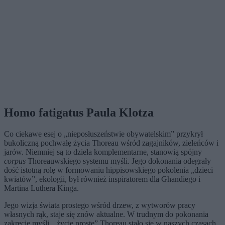
Homo fatigatus Paula Klotza
Co ciekawe esej o „nieposłuszeństwie obywatelskim” przykrył
bukoliczną pochwałę życia Thoreau wśród zagajników, zieleńców i
jarów. Niemniej są to dzieła komplementarne, stanowią spójny
corpus
Thoreauwskiego systemu myśli. Jego dokonania odegrały
dość istotną rolę w formowaniu hippisowskiego pokolenia „dzieci
kwiatów”, ekologii, był również inspiratorem dla Ghandiego i
Martina Luthera Kinga.
Jego wizja świata prostego wśród drzew, z wytworów pracy
własnych rąk, staje się znów aktualne. W trudnym do pokonania
zakręcie myśli, „życie proste” Thoreau stało się w naszych czasach