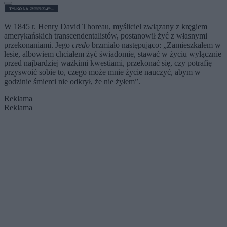
W 1845 r. Henry David Thoreau, myśliciel związany z kręgiem
amerykańskich transcendentalistów, postanowił żyć z własnymi
przekonaniami. Jego
credo
brzmiało następująco: „Zamieszkałem w
lesie, albowiem chciałem żyć świadomie, stawać w życiu wyłącznie
przed najbardziej ważkimi kwestiami, przekonać się, czy potrafię
przyswoić sobie to, czego może mnie życie nauczyć, abym w
godzinie śmierci nie odkrył, że nie żyłem”.
Reklama
Reklama