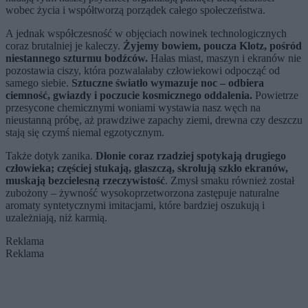
wobec życia i współtworzą porządek całego społeczeństwa.
A jednak współczesność w objęciach nowinek technologicznych
coraz brutalniej je kaleczy.
Żyjemy bowiem, poucza Klotz, pośród
niestannego szturmu bodźców.
Hałas miast, maszyn i ekranów nie
pozostawia ciszy, która pozwalałaby człowiekowi odpocząć od
samego siebie.
Sztuczne światło wymazuje noc – odbiera
ciemność, gwiazdy i poczucie kosmicznego oddalenia.
Powietrze
przesycone chemicznymi woniami wystawia nasz węch na
nieustanną próbę, aż prawdziwe zapachy ziemi, drewna czy deszczu
stają się czymś niemal egzotycznym.
Także dotyk zanika.
Dłonie coraz rzadziej spotykają drugiego
człowieka; częściej stukają, głaszczą, skrolują szkło ekranów,
muskają bezcielesną rzeczywistość
. Zmysł smaku również został
zubożony – żywność wysokoprzetworzona zastępuje naturalne
aromaty syntetycznymi imitacjami, które bardziej oszukują i
uzależniają, niż karmią.
Reklama
Reklama