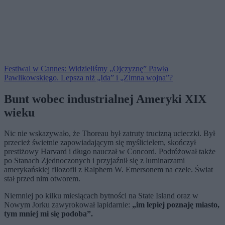
Festiwal w Cannes: Widzieliśmy „Ojczyznę” Pawła
Pawlikowskiego. Lepsza niż „Ida” i „Zimna wojna”?
Bunt wobec industrialnej Ameryki XIX
wieku
Nic nie wskazywało, że Thoreau był zatruty trucizną ucieczki. Był
przecież świetnie zapowiadającym się myślicielem, skończył
prestiżowy Harvard i długo nauczał w Concord. Podróżował także
po Stanach Zjednoczonych i przyjaźnił się z luminarzami
amerykańskiej filozofii z Ralphem W. Emersonem na czele. Świat
stał przed nim otworem.
Niemniej po kilku miesiącach bytności na State Island oraz w
Nowym Jorku zawyrokował lapidarnie:
„im lepiej poznaję miasto,
tym mniej mi się podoba”.