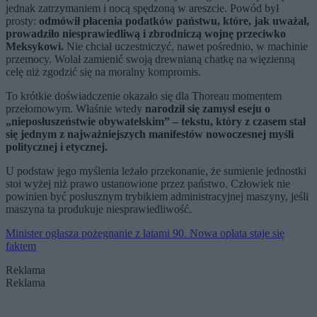
jednak zatrzymaniem i nocą spędzoną w areszcie. Powód był
prosty:
odmówił płacenia podatków państwu, które, jak uważał,
prowadziło niesprawiedliwą i zbrodniczą wojnę przeciwko
Meksykowi.
Nie chciał uczestniczyć, nawet pośrednio, w machinie
przemocy. Wolał zamienić swoją drewnianą chatkę na więzienną
celę niż zgodzić się na moralny kompromis.
To krótkie doświadczenie okazało się dla Thoreau momentem
przełomowym. Właśnie wtedy
narodził się zamysł eseju o
„nieposłuszeństwie obywatelskim” – tekstu, który z czasem stał
się jednym z najważniejszych manifestów nowoczesnej myśli
politycznej i etycznej.
U podstaw jego myślenia leżało przekonanie, że sumienie jednostki
stoi wyżej niż prawo ustanowione przez państwo. Człowiek nie
powinien być posłusznym trybikiem administracyjnej maszyny, jeśli
maszyna ta produkuje niesprawiedliwość.
Minister ogłasza pożegnanie z latami 90. Nowa opłata staje się
faktem
Reklama
Reklama