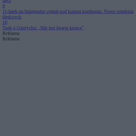
sieci
9
11-latek na hulajnodze zginął pod kołami kombajnu. Nowe ustalenia
śledczych
10
Tusk o Giertychu: „Nie jest świętą krową”
Reklama
Reklama