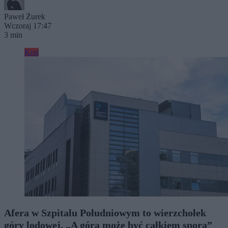
Paweł Żurek
Wczoraj 17:47
3 min
Kraj
Afera w Szpitalu Południowym to wierzchołek
góry lodowej. „A góra może być całkiem spora”