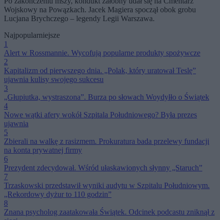
Po zakończeniu mszy, kondukt żałobny udał się na Cmentarz
Wojskowy na Powązkach. Jacek Magiera spoczął obok grobu
Lucjana Brychczego – legendy Legii Warszawa.
Najpopularniejsze
1
Alert w Rossmannie. Wycofują popularne produkty spożywcze
2
Kapitalizm od pierwszego dnia. „Polak, który uratował Teslę”
ujawnia kulisy swojego sukcesu
3
„Głupiutka, wystraszona”. Burza po słowach Woydyłło o Świątek
4
Nowe wątki afery wokół Szpitala Południowego? Była prezes
ujawnia
5
Zbierali na walkę z rasizmem. Prokuratura bada przelewy fundacji
na konta prywatnej firmy
6
Prezydent zdecydował. Wśród ułaskawionych słynny „Staruch”
7
Trzaskowski przedstawił wyniki audytu w Szpitalu Południowym.
„Rekordowy dyżur to 110 godzin”
8
Znana psycholog zaatakowała Świątek. Odcinek podcastu zniknął z