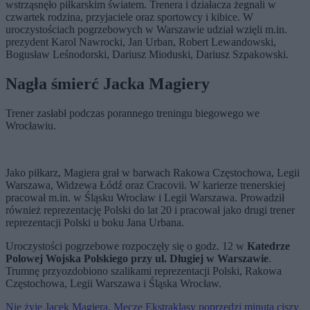
wstrząsnęło piłkarskim światem. Trenera i działacza żegnali w
czwartek rodzina, przyjaciele oraz sportowcy i kibice. W
uroczystościach pogrzebowych w Warszawie udział wzięli m.in.
prezydent Karol Nawrocki, Jan Urban, Robert Lewandowski,
Bogusław Leśnodorski, Dariusz Mioduski, Dariusz Szpakowski.
Nagła śmierć Jacka Magiery
Trener zasłabł podczas porannego treningu biegowego we
Wrocławiu.
Jako piłkarz, Magiera grał w barwach Rakowa Częstochowa, Legii
Warszawa, Widzewa Łódź oraz Cracovii. W karierze trenerskiej
pracował m.in. w Śląsku Wrocław i Legii Warszawa. Prowadził
również reprezentację Polski do lat 20 i pracował jako drugi trener
reprezentacji Polski u boku Jana Urbana.
Uroczystości pogrzebowe rozpoczęły się o godz. 12 w
Katedrze
Polowej Wojska Polskiego przy ul. Długiej w Warszawie
.
Trumnę przyozdobiono szalikami reprezentacji Polski, Rakowa
Częstochowa, Legii Warszawa i Śląska Wrocław.
Nie żyje Jacek Magiera. Mecze Ekstraklasy poprzedzi minuta ciszy