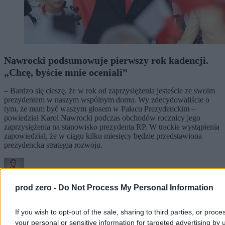
Nawrocki podsumowuje pierwszy rok kadencji.
„Chcę, byście mnie oceniali”
– Bardzo się cieszę, że w rok od zaprzysiężenia jesteście ze swoim
prezydentem w naszym wspólnym domu. Wy zdecydowaliście o
tym, że mam być waszym głosem w Pałacu Prezydenckim –
powiedział Karol Nawrocki podczas obchodów rocznicy jego
zaprzysiężenia na stanowisko prezydenta RP. W trackie wystąpienia
zapowiedział, że w ciągu kilku miesięcy będzie przedstawiona
prezydencka strategia rozwoju.
Paweł Żurek
prod zero -
Do Not Process My Personal Information
Wczoraj 18:56
6 min
Reklama
If you wish to opt-out of the sale, sharing to third parties, or proce
Reklama
your personal or sensitive information for targeted advertising by 