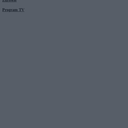
Zdrowie
Program TV
© 2026 Kanał Zero Spółka Akcyjna