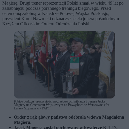
Magierę. Drugi trener reprezentacji Polski zmarł w wieku 49 lat po
zasłabnięciu podczas porannego treningu biegowego. Przed
ceremonią żałobną w Katedrze Polowej Wojska Polskiego,
prezydent Karol Nawrocki odznaczył selekcjonera pośmiertnym
Krzyżem Oficerskim Orderu Odrodzenia Polski.
Kibice podczas uroczystości pogrzebowych piłkarza i trenera Jacka
Magiery na Cmentarzu Wojskowym na Powązkach w Warszawie. (fot.
Leszek Szymański / PAP)
Order z rąk głowy państwa odebrała wdowa Magdalena
Magiera.
Jacek Magiera został pochowany w kwaterze K-1-17,