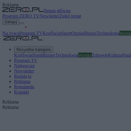
Reklama
Strona główna
Program ZERO TV
Newsletter
Zgłoś temat
Zaloguj
Na żywo
Program TV
Kraj
Świat
Sport
Opinie
Biznes
Technologia
Wojsk
Wszystkie kategorie
Kraj
Świat
Sport
Biznes
Technologia
Wojsko
Zdrowie
Kultura
Nau
Program TV
Najnowsze
Newsletter
Redakcja
Reklama
Regulamin
Kontakt
Reklama
Reklama