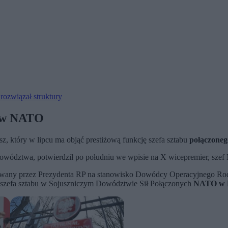
rozwiązał struktury
o w NATO
z, który w lipcu ma objąć prestiżową funkcję szefa sztabu
połączone
o dowództwa, potwierdził po południu we wpisie na X wicepremier, s
anowany przez Prezydenta RP na stanowisko Dowódcy Operacyjnego Ro
 szefa sztabu w Sojuszniczym Dowództwie Sił Połączonych
NATO w 