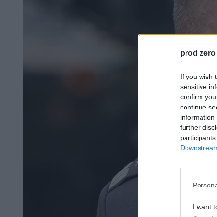
prod zero
If you wish 
sensitive in
confirm you
continue se
information 
further disc
participants
Downstream 
Persona
I want t