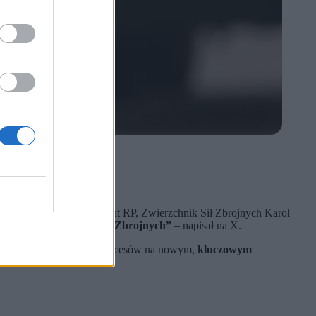
otnictwa wojskowego.
olskiej armii. „Prezydent RP, Zwierzchnik Sił Zbrojnych Karol
acyjnego Rodzajów Sił Zbrojnych”
– napisał na X.
anu Generałowi i życzę sukcesów na nowym,
kluczowym