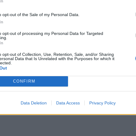
In
o opt-out of the Sale of my Personal Data.
In
to opt-out of processing my Personal Data for Targeted
ing.
In
o opt-out of Collection, Use, Retention, Sale, and/or Sharing
ersonal Data that Is Unrelated with the Purposes for which it
h. (fot. Albert Zawada / PAP)
lected.
Out
eracyjnego Rodzajów Sił Zbrojnych.
 obejmie jeden z najbardziej doświadczonych oficerów polskiego l
ć prestiżową funkcję w NATO.
CONFIRM
ał w poniedziałek o nominacji na jednym z kluczowych stanowisk w p
026 r. gen. dyw. pil. Ireneusza Nowaka na stanowisko
Dowódcy Oper
Data Deletion
Data Access
Privacy Policy
 przez Prezydenta RP aktu mianowania nowemu Dowódcy. Gratuluję P