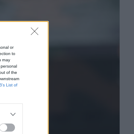
sonal or
ection to
ou may
 personal
out of the
 downstream
B’s List of