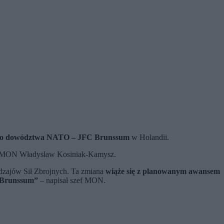
go dowództwa NATO – JFC Brunssum
w Holandii.
zef MON Władysław Kosiniak-Kamysz.
dzajów Sił Zbrojnych. Ta zmiana
wiąże się z planowanym awansem
Brunssum”
– napisał szef MON.