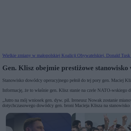
Wielkie zmiany w małopolskiej Koalicji Obywatelskiej. Donald Tusk 
Gen. Klisz obejmie prestiżowe stanowisk
Stanowisko dowódcy operacyjnego pełnił do tej pory gen. Maciej Klis
Informację, że to właśnie gen. Klisz stanie na czele NATO-wskieg
„Jutro na mój wniosek gen. dyw. pil. Ireneusz Nowak zostanie mi
dotychczasowego dowódcy gen. broni Macieja Klisza na stanowisko