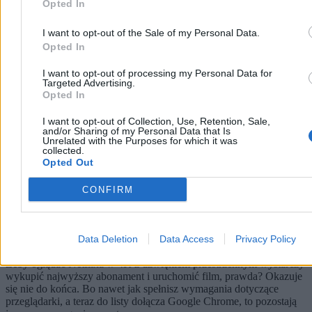
Technologia
Opted In
I want to opt-out of the Sale of my Personal Data.
Opted In
I want to opt-out of processing my Personal Data for
Targeted Advertising.
Opted In
I want to opt-out of Collection, Use, Retention, Sale,
and/or Sharing of my Personal Data that Is
Unrelated with the Purposes for which it was
collected.
Opted Out
CONFIRM
Jak uruchomić Netflixa w 4K na komputerze? W
tym rytuale brakuje tylko złożenia ofiary
Data Deletion
Data Access
Privacy Policy
Żeby oglądać Netflixa w 4K z dźwiękiem przestrzennym wystarczy
wykupić najwyższy abonament i uruchomić film, prawda? Okazuje
się nie do końca. Bo nawet jak spełnisz wymagania dotyczące
przeglądarki, a teraz do listy dołącza Google Chrome, to pozostają