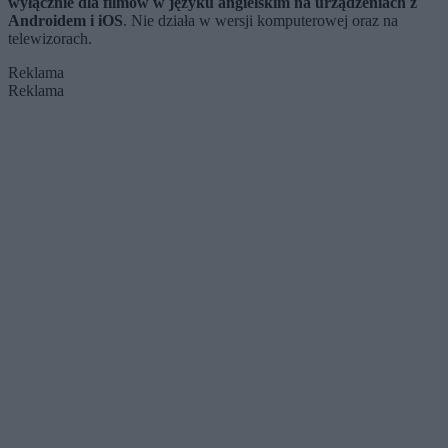
wyłącznie dla filmów w języku angielskim na urządzeniach z
Androidem i iOS
. Nie działa w wersji komputerowej oraz na
telewizorach.
Reklama
Reklama