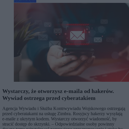
Technologia
Wystarczy, że otworzysz e-maila od hakerów.
Wywiad ostrzega przed cyberatakiem
Agencja Wywiadu i Służba Kontrwywiadu Wojskowego ostrzegają
przed cyberatakami na usługę Zimbra. Rosyjscy hakerzy wysyłają
e-maile z ukrytym kodem. Wystarczy otworzyć wiadomość, by
stracić dostęp do skrzynki. – Odpowiedzialne osoby powinny