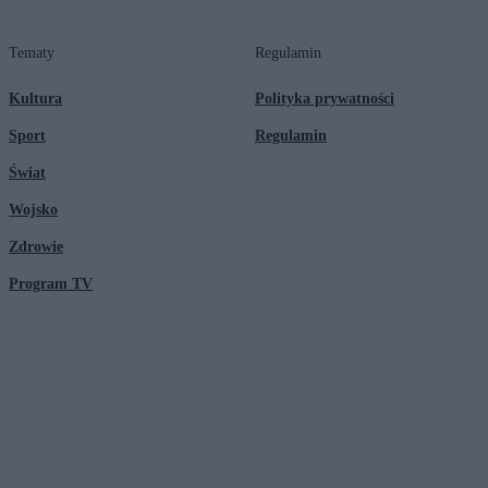
Tematy
Regulamin
Kultura
Polityka prywatności
Sport
Regulamin
Świat
Wojsko
Zdrowie
Program TV
© 2026 Kanał Zero Spółka Akcyjna