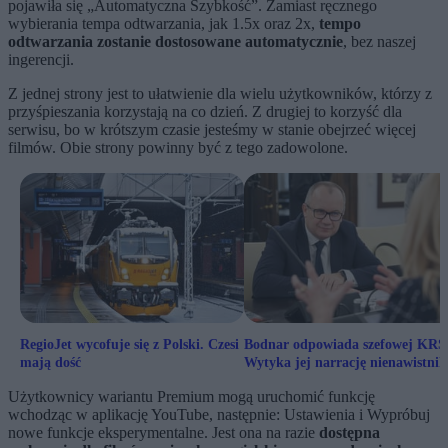
pojawiła się „Automatyczna Szybkość”. Zamiast ręcznego
wybierania tempa odtwarzania, jak 1.5x oraz 2x,
tempo
odtwarzania zostanie dostosowane automatycznie
, bez naszej
ingerencji.
Z jednej strony jest to ułatwienie dla wielu użytkowników, którzy z
przyśpieszania korzystają na co dzień. Z drugiej to korzyść dla
serwisu, bo w krótszym czasie jesteśmy w stanie obejrzeć więcej
filmów. Obie strony powinny być z tego zadowolone.
RegioJet wycofuje się z Polski. Czesi
Bodnar odpowiada szefowej KRS
mają dość
Wytyka jej narrację nienawistni
Użytkownicy wariantu Premium mogą uruchomić funkcję
wchodząc w aplikację YouTube, następnie: Ustawienia i Wypróbuj
nowe funkcje eksperymentalne. Jest ona na razie
dostępna