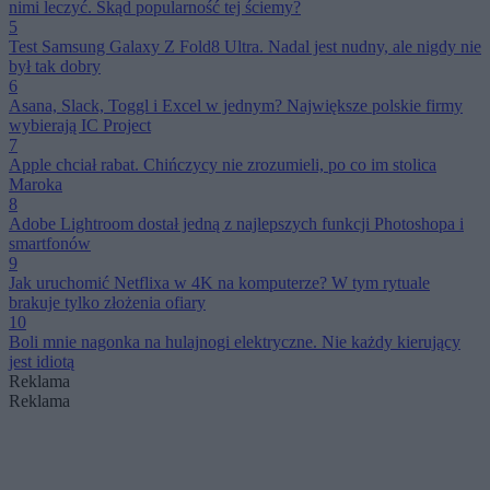
nimi leczyć. Skąd popularność tej ściemy?
5
Test Samsung Galaxy Z Fold8 Ultra. Nadal jest nudny, ale nigdy nie
był tak dobry
6
Asana, Slack, Toggl i Excel w jednym? Największe polskie firmy
wybierają IC Project
7
Apple chciał rabat. Chińczycy nie zrozumieli, po co im stolica
Maroka
8
Adobe Lightroom dostał jedną z najlepszych funkcji Photoshopa i
smartfonów
9
Jak uruchomić Netflixa w 4K na komputerze? W tym rytuale
brakuje tylko złożenia ofiary
10
Boli mnie nagonka na hulajnogi elektryczne. Nie każdy kierujący
jest idiotą
Reklama
Reklama