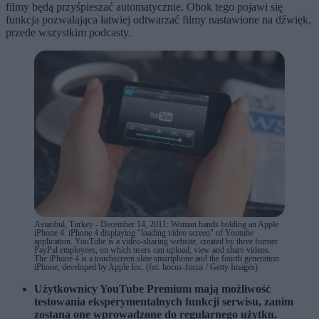
filmy będą przyśpieszać automatycznie. Obok tego pojawi się
funkcja pozwalająca łatwiej odtwarzać filmy nastawione na dźwięk,
przede wszystkim podcasty.
Astanbul, Turkey - December 14, 2011: Woman hands holding an Apple
iPhone 4. iPhone 4 displaying "loading video screen" of Youtube
application. YouTube is a video-sharing website, created by three former
PayPal employees, on which users can upload, view and share videos.
The iPhone 4 is a touchscreen slate smartphone and the fourth generation
iPhone, developed by Apple Inc. (fot. hocus-focus / Getty Images)
Użytkownicy YouTube Premium mają możliwość
testowania eksperymentalnych funkcji serwisu, zanim
zostaną one wprowadzone do regularnego użytku.