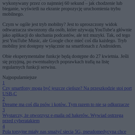
wykonywany przez co najmniej 60 sekund – jak chodzenie lub
bieganie, wyświetli na ekranie propozycję uruchomienia trybu
mobilnego.
Czym w ogóle jest tryb mobilny? Jest to uproszczony widok
odtwarzacza stworzony dla osób, które używają YouTube'a głównie
jako aplikacji do słuchania podcastów, ale też muzyki. Tak, od tego
jest YouTube Music, ale Google chce mieć coś dla każdego. Tryb
mobilny jest dostępny wyłącznie na smartfonach z Androidem.
Obie eksperymentalne funkcje będą dostępne do 27 kwietnia. Jeśli
się przyjmą, po ewentualnych poprawkach trafią na listę
regularnych funkcji serwisu.
Najpopularniejsze
1
Czy smartfony mogą być jeszcze cieńsze? Na przeszkodzie stoi port
USB-C
2
Dreame ma coś dla psów i kotów. Tym razem to nie są odkurzacze
3
Wystarczy, że otworzysz e-maila od hakerów. Wywiad ostrzega
przed cyberatakiem
4
Pola torsyjne miały nas smażyć siecią 5G, pseudomedycyna chce