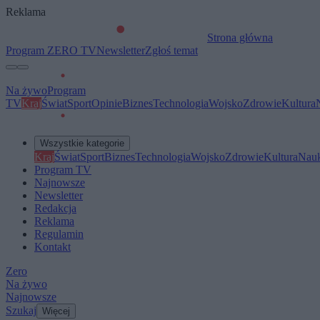
Reklama
Strona główna
Program ZERO TV
Newsletter
Zgłoś temat
Na żywo
Program
TV
Kraj
Świat
Sport
Opinie
Biznes
Technologia
Wojsko
Zdrowie
Kultura
Wszystkie kategorie
Kraj
Świat
Sport
Biznes
Technologia
Wojsko
Zdrowie
Kultura
Nau
Program TV
Najnowsze
Newsletter
Redakcja
Reklama
Regulamin
Kontakt
Zero
Na żywo
Najnowsze
Szukaj
Więcej