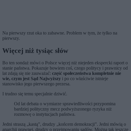
Na pierwszy rzut oka to zabawne. Problem w tym, że tylko na
pierwszy.
Więcej niż tysiąc słów
Bo ten sondaż mówi o Polsce więcej niż niejeden ekspercki raport o
stanie państwa. Pokazuje bowiem coś, czego politycy i prawnicy od
lat zdają się nie zauważać:
część społeczeństwa kompletnie nie
wie, czym jest Sąd Najwyższy
i po co właściwie istnieje
stanowisko jego pierwszego prezesa.
I trudno się temu specjalnie dziwić.
Od lat debata o wymiarze sprawiedliwości przypomina
bardziej polityczny mecz podwyższonego ryzyka niż
rozmowę o instytucjach państwa.
Jedni straszą „kastą”, drudzy „końcem demokracji”. Jedni mówią o
anarchii prawnej, drudzy o przejmowaniu sądów. Można tak jeszcze