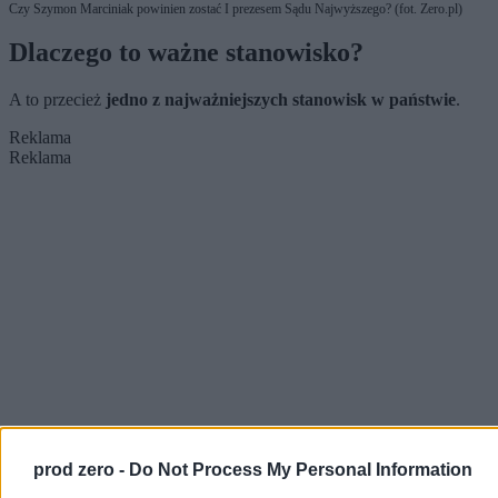
Czy Szymon Marciniak powinien zostać I prezesem Sądu Najwyższego? (fot. Zero.pl)
Dlaczego to ważne stanowisko?
A to przecież
jedno z najważniejszych stanowisk w państwie
.
Reklama
Reklama
prod zero -
Do Not Process My Personal Information