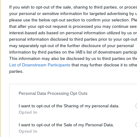
If you wish to opt-out of the sale, sharing to third parties, or proce
your personal or sensitive information for targeted advertising by 
please use the below opt-out section to confirm your selection. Pl
that after your opt-out request is processed you may continue see
interest-based ads based on personal information utilized by us or
personal information disclosed to third parties prior to your opt-ou
may separately opt-out of the further disclosure of your personal
information by third parties on the IAB’s list of downstream partici
This information may also be disclosed by us to third parties on t
List of Downstream Participants
that may further disclose it to othe
parties.
Personal Data Processing Opt Outs
Pierwszy prezes SN nie jest ceremonialnym strażnikiem pieczątek i
gabinetowych zasłon. Kieruje pracami najważniejszego sądu w
kraju, wpływa na organizację jego izb, uczestniczy w kształtowaniu
I want to opt-out of the Sharing of my personal data.
linii orzeczniczej i, co szczególnie istotne, stoi na styku prawa oraz
Opted In
polityki konstytucyjnej.
I want to opt-out of the Sale of my Personal Data.
Z urzędu przewodniczy Trybunałowi Stanu
i zasiada w
Opted In
Krajowej Radzie Sądownictwa
. Może zwracać uwagę na luki w