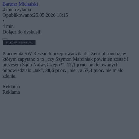
Bartosz Michalski
4 min czytania
Opublikowano:
25.05.2026 18:15
•
4 min
Dołącz do dyskusji!
Pracownia SW Research przeprowadziła dla Zero.pl sondaż, w
którym zapytano o to „czy Szymon Marciniak powinien zostać I
prezesem Sądu Najwyższego?”.
12,1 proc.
ankietowanych
odpowiedziało „tak”,
30,6 proc.
„nie”, a
57,3 proc.
nie miało
zdania.
Reklama
Reklama