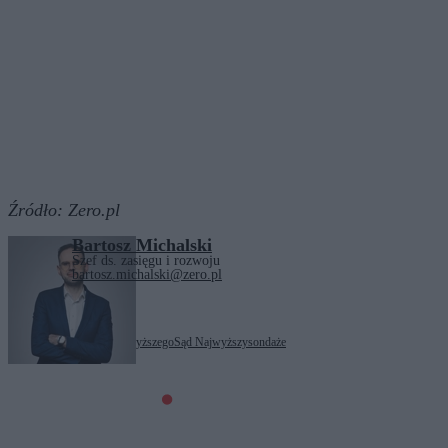
Źródło:
Zero.pl
Bartosz Michalski
Szef ds. zasięgu i rozwoju
bartosz.michalski@zero.pl
Tagi:
I prezes Sądu Najwyższego
Sąd Najwyższy
sondaże