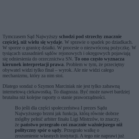
Tymczasem Sąd Najwyższy
schodzi pod strzechy znacznie
częściej, niż wielu się wydaje
. W sprawie o spadek po dziadkach.
W sporze o granicę działki. W procesie o niezwróconą pożyczkę. W
tysiącach uzasadnień sądów rejonowych i okręgowych pojawiają
się odniesienia do orzecznictwa SN.
To ono często wyznacza
kierunek interpretacji prawa
. Problem w tym, że przeciętny
obywatel widzi tylko finał – wyrok. Ale nie widzi całego
mechanizmu, który za nim stoi.
Dlatego sondaż o Szymon Marciniak nie jest tylko zabawną
internetową ciekawostką. To diagnoza. Być może nawet bardziej
brutalna niż kolejne raporty o stanie praworządności.
Bo jeśli dla części społeczeństwa I prezes Sądu
Najwyższego brzmi jak funkcja, którą równie dobrze
mógłby pełnić arbiter finału Ligi Mistrzów, to znaczy,
że
państwo przegrało coś znacznie ważniejszego niż
polityczny spór o sądy
. Przegrało walkę o
zrozumienie własnych instytucji. A tego nie naprawi już