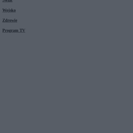
Świat
Wojsko
Zdrowie
Program TV
© 2026 Kanał Zero Spółka Akcyjna