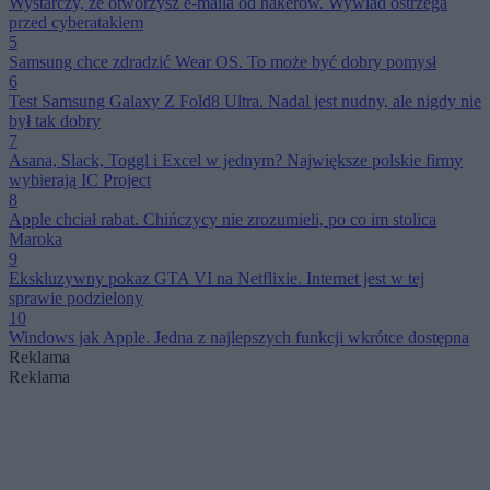
Wystarczy, że otworzysz e-maila od hakerów. Wywiad ostrzega
przed cyberatakiem
5
Samsung chce zdradzić Wear OS. To może być dobry pomysł
6
Test Samsung Galaxy Z Fold8 Ultra. Nadal jest nudny, ale nigdy nie
był tak dobry
7
Asana, Slack, Toggl i Excel w jednym? Największe polskie firmy
wybierają IC Project
8
Apple chciał rabat. Chińczycy nie zrozumieli, po co im stolica
Maroka
9
Ekskluzywny pokaz GTA VI na Netflixie. Internet jest w tej
sprawie podzielony
10
Windows jak Apple. Jedna z najlepszych funkcji wkrótce dostępna
Reklama
Reklama