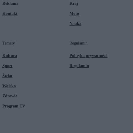
Reklama
Kraj
Kontakt
Moto
Nauka
Tematy
Regulamin
Kultura
Polityka prywatności
Sport
Regulamin
Świat
Wojsko
Zdrowie
Program TV
© 2026 Kanał Zero Spółka Akcyjna