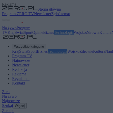
Reklama
Strona główna
Program ZERO TV
Newsletter
Zgłoś temat
Na żywo
Program
TV
Kraj
Świat
Sport
Opinie
Biznes
Technologia
Wojsko
Zdrowie
Kultura
Wszystkie kategorie
Kraj
Świat
Sport
Biznes
Technologia
Wojsko
Zdrowie
Kultura
Nau
Program TV
Najnowsze
Newsletter
Redakcja
Reklama
Regulamin
Kontakt
Zero
Na żywo
Najnowsze
Szukaj
Więcej
Zero.pl