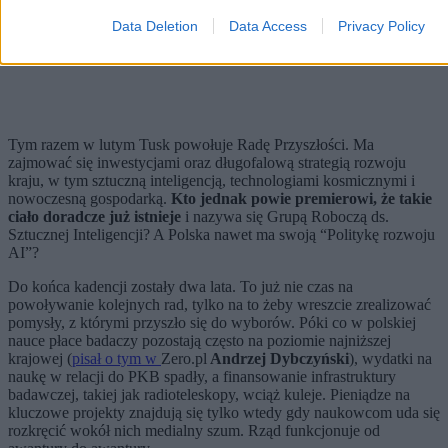
Data Deletion
Data Access
Privacy Policy
Tym razem w lutym Tusk powołuje Radę Przyszłości. Ma
zajmować się inwestycjami oraz długofalową strategią rozwoju
kraju, w tym sztuczną inteligencją, technologiami kosmicznymi i
nowoczesną gospodarką.
Kto jednak powie premierowi, że takie
ciało doradcze już istnieje
i nazywa się Grupą Roboczą ds.
Sztucznej Inteligencji? A Polska nawet ma swoją “Politykę rozwoju
AI”?
Do końca kadencji zostały dwa lata. To już nie czas na
powoływanie kolejnych rad, tylko na to żeby wreszcie zrealizować
pomysły, z którymi przyszło się do wyborów. Póki co w polskiej
nauce płace badaczy pozostają często na poziomie najniższej
krajowej (
pisał o tym w
Zero.pl
Andrzej Dybczyński
), wydatki na
naukę w relacji do PKB spadły, a finansowanie infrastruktury
badawczej, takiej jak radioteleskopy, wciąż kuleje. Pieniądze na
kluczowe projekty znajdują się tylko wtedy gdy naukowcom uda się
rozkręcić wokół nich medialny szum. Rząd funkcjonuje od