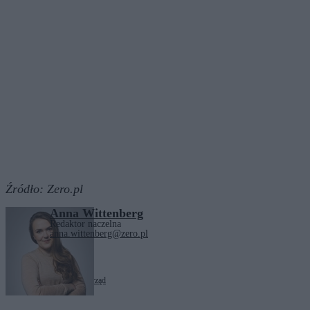
Źródło:
Zero.pl
Anna Wittenberg
Redaktor naczelna
anna.wittenberg@zero.pl
Tagi:
Donald Tusk
nauka
rząd