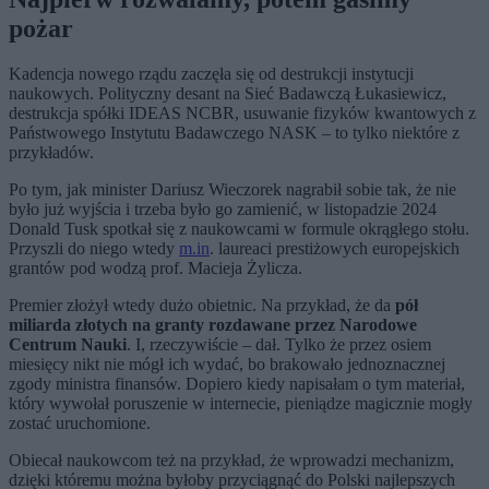
pożar
Kadencja nowego rządu zaczęła się od destrukcji instytucji
naukowych. Polityczny desant na Sieć Badawczą Łukasiewicz,
destrukcja spółki IDEAS NCBR, usuwanie fizyków kwantowych z
Państwowego Instytutu Badawczego NASK – to tylko niektóre z
przykładów.
Po tym, jak minister Dariusz Wieczorek nagrabił sobie tak, że nie
było już wyjścia i trzeba było go zamienić, w listopadzie 2024
Donald Tusk spotkał się z naukowcami w formule okrągłego stołu.
Przyszli do niego wtedy
m.in
. laureaci prestiżowych europejskich
grantów pod wodzą prof. Macieja Żylicza.
Premier złożył wtedy dużo obietnic. Na przykład, że da
pół
miliarda złotych na granty rozdawane przez Narodowe
Centrum Nauki
. I, rzeczywiście – dał. Tylko że przez osiem
miesięcy nikt nie mógł ich wydać, bo brakowało jednoznacznej
zgody ministra finansów. Dopiero kiedy napisałam o tym materiał,
który wywołał poruszenie w internecie, pieniądze magicznie mogły
zostać uruchomione.
Obiecał naukowcom też na przykład, że wprowadzi mechanizm,
dzięki któremu można byłoby przyciągnąć do Polski najlepszych