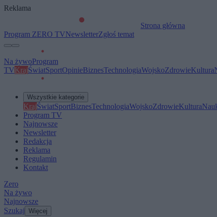
Reklama
Strona główna
Program ZERO TV
Newsletter
Zgłoś temat
Na żywo
Program
TV
Kraj
Świat
Sport
Opinie
Biznes
Technologia
Wojsko
Zdrowie
Kultura
Wszystkie kategorie
Kraj
Świat
Sport
Biznes
Technologia
Wojsko
Zdrowie
Kultura
Nau
Program TV
Najnowsze
Newsletter
Redakcja
Reklama
Regulamin
Kontakt
Zero
Na żywo
Najnowsze
Szukaj
Więcej