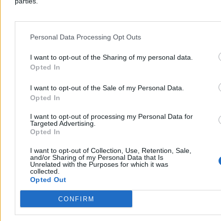
parties.
A co z rokiem przełomu?
W lutym 2025 spotkanie z naukowcami też było. Poszerzone o
Personal Data Processing Opt Outs
biznes. Donald Tusk i Andrzej Domański zorganizowali spotkanie
pod hasłem “Rok przełomu”. Odpalony z pompą w budynku Giełdy
I want to opt-out of the Sharing of my personal data.
Papierów Wartościowych
plan opierał się między innymi na
inwestycjach w naukę
.
Opted In
Czy coś w tej sprawie się wydarzyło? Chyba tyle, że cała końcówka
I want to opt-out of the Sale of my Personal Data.
zeszłego roku upłynęła na błaganiach naukowców, by rząd choć nie
Opted In
obniżał budżetu MNiSW. Oczywiście – błaganiach bezskutecznych.
Ale czego wymagać, skoro
nawet sam minister nauki Marcin
I want to opt-out of processing my Personal Data for
Kulasek (Lewica) tłumaczy, że pieniędzy nie ma i nie będzie
, bo
Targeted Advertising.
priorytetem jest bezpieczeństwo Polski i to ono pochłania dziś
Opted In
budżet.
I want to opt-out of Collection, Use, Retention, Sale,
Reklama
and/or Sharing of my Personal Data that Is
Reklama
Unrelated with the Purposes for which it was
collected.
Opted Out
CONFIRM