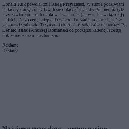
Donald Tusk powołał dziś
Radę Przyszłości
. W sumie podziwiam
badaczy, którzy zdecydowali się dołączyć do rady. Premier już tyle
razy zawiódł polskich naukowców, a oni – jak widać – wciąż mają
nadzieję, że za cenę ocieplania wizerunku rządu, uda im się coś w
tej sprawie załatwić. Trzymam kciuki, choć sukcesów nie wróżę. Bo
Donald Tusk i Andrzej Domański
od początku kadencji stosują
dokładnie ten sam mechanizm.
Reklama
Reklama
Najpierw rozwalamy, potem gasimy