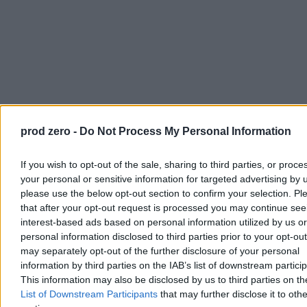
prod zero -
Do Not Process My Personal Information
If you wish to opt-out of the sale, sharing to third parties, or proce
your personal or sensitive information for targeted advertising by 
please use the below opt-out section to confirm your selection. Pl
that after your opt-out request is processed you may continue see
Czy mechanizm wdrożono? Odpowiedź chyba zbędna.
Za to
interest-based ads based on personal information utilized by us or
MNiSW właśnie o mało co nie zabiło polskiej informatyki i
personal information disclosed to third parties prior to your opt-ou
rozwoju sztucznej inteligencji
. TL;DR – uznało, że występy na
may separately opt-out of the further disclosure of your personal
prestiżowych konferencjach, na których badacze w tej dziedzinie
information by third parties on the IAB’s list of downstream partici
prezentują swoje wyniki, są właściwie nieistotne w ocenie ich
dorobku. Dopiero kiedy badacze zaczęli robić dymy, ministerstwo
This information may also be disclosed by us to third parties on t
wycofało się z kontrowersyjnego projektu.
List of Downstream Participants
that may further disclose it to othe