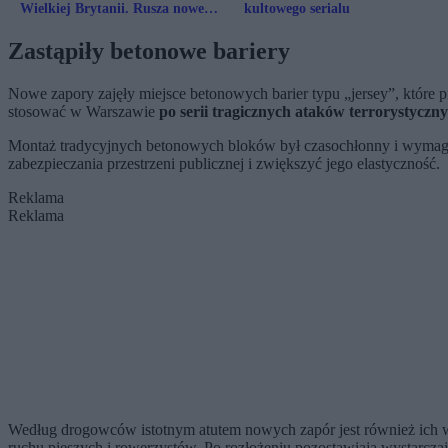
Wielkiej Brytanii. Rusza nowe
kultowego serialu
śledztwo
Zastąpiły betonowe bariery
Nowe zapory zajęły miejsce betonowych barier typu „jersey”, które 
stosować w Warszawie
po serii tragicznych ataków terrorystycz
Montaż tradycyjnych betonowych bloków był czasochłonny i wymagał
zabezpieczania przestrzeni publicznej i zwiększyć jego elastyczność.
Reklama
Reklama
Według drogowców istotnym atutem nowych zapór jest również ich wyg
ruchu pieszych i rowerzystów. Po rozłożeniu pozostawiają wystarcza