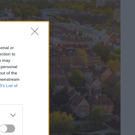
sonal or
ection to
ou may
 personal
out of the
 downstream
B’s List of