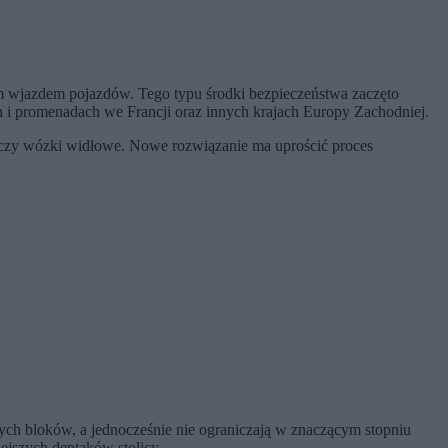
nym wjazdem pojazdów. Tego typu środki bezpieczeństwa zaczęto
ch i promenadach we Francji oraz innych krajach Europy Zachodniej.
 czy wózki widłowe. Nowe rozwiązanie ma uprościć proces
ych bloków, a jednocześnie nie ograniczają w znaczącym stopniu
ejszych deptaków stolicy.