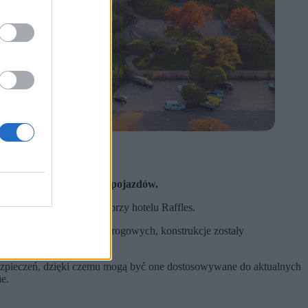
nieuprawnionym wjazdem pojazdów.
 Karowej oraz parkingu przy hotelu Raffles.
iciele stołecznych służb drogowych, konstrukcje zostały
ezpieczeń, dzięki czemu mogą być one dostosowywane do aktualnych
e.