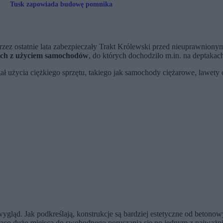
Tusk zapowiada budowę pomnika
przez ostatnie lata zabezpieczały Trakt Królewski przed nieuprawnio
nych z użyciem samochodów
, do których dochodziło m.in. na deptaka
 użycia ciężkiego sprzętu, takiego jak samochody ciężarowe, lawety
ląd. Jak podkreślają, konstrukcje są bardziej estetyczne od betonow
jąco dużo miejsca do swobodnego poruszania się po jednym z najważni