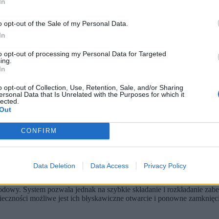
In
o opt-out of the Sale of my Personal Data.
In
to opt-out of processing my Personal Data for Targeted
ing.
In
o opt-out of Collection, Use, Retention, Sale, and/or Sharing
ersonal Data that Is Unrelated with the Purposes for which it
lected.
Out
kluczowych punktach Traktu Królewskiego w Warszawie.
zabezpieczania deptaka od kilku lat.
łudze, bardziej estetyczne i zapewnia skuteczną ochronę przed 
CONFIRM
jonie skrzyżowania z Nowym Światem, a także przy wjazdach od ulicy
uteczną przeszkodę dla pojazdów. Jak podkreślali wcześniej przedstaw
Data Deletion
Data Access
Privacy Policy
ód.
owy. System pozwala jednak na szybkie składanie i rozkładanie zab
eczności możliwe jest ich błyskawiczne otwarcie i ponowne zamknięci