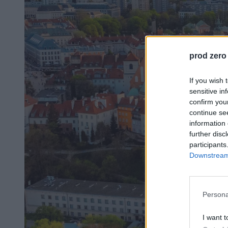
prod zero
If you wish 
sensitive in
confirm you
continue se
information 
further disc
participants
Downstream 
Persona
I want t