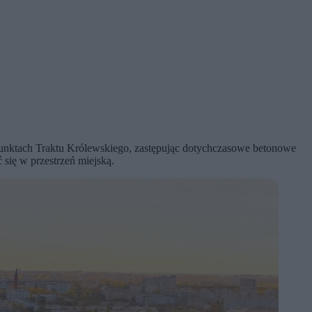
unktach Traktu Królewskiego, zastępując dotychczasowe betonowe
się w przestrzeń miejską.