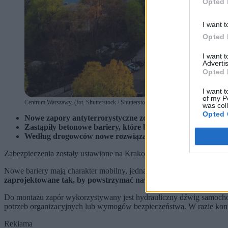
Opted 
I want t
Opted 
I want 
Advertis
Opted 
I want t
of my P
Centrum Warszawy. (fot. Shutterstock / Shutterstock)
was col
Opted 
Nowe zapory antyterrorystyczne zostały zamontowane w 
Zastąpiły betonowe bariery, które były wykorzystywane do 
Według drogowców nowe rozwiązanie jest łatwiejsze w obs
Zabezpieczenia zostały ustawione na Krakowskim Przedmieściu, w re
Nowe bariery mają charakter mobilny, jednak po rozłożeniu tworzą sk
zaprojektowane tak, by powstrzymać nawet rozpędzony samoch
Do montażu zapór wykorzystywany jest hydrauliczny dźwig samochod
potrzeb organizacyjnych lub wymogów bezpieczeństwa. W razie koni
Reklama