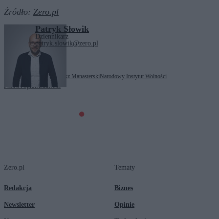
Źródło:
Zero.pl
Patryk Słowik
Dziennikarz
patryk.slowik@zero.pl
Tagi:
Andrzej Duda
Miłosz Manasterski
Narodowy Instytut Wolności
Prawo i Sprawiedliwość
Zero.pl
Tematy
Redakcja
Biznes
Newsletter
Opinie