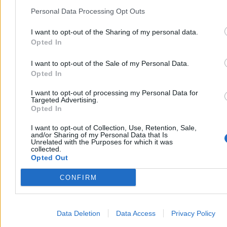
Patologiczne przykłady można mnożyć. Mógłbym ich tu podać
Personal Data Processing Opt Outs
jeszcze tuzin, ale po prostu przeczytajcie tekst Pawła Figurskiego. A
warto pamiętać, że może być tak, iż mój redakcyjny kolega nie
I want to opt-out of the Sharing of my personal data.
dotarł jeszcze do wszystkiego. Wiemy o żonie Miłosza
Manasterskiego, o ekspercie oceniającym wnioski – ale przecież
Opted In
medialny ekspert prawicowych mediów może mieć rodzinę
znacznie większą. I czy ona też skorzystała na państwowych
I want to opt-out of the Sale of my Personal Data.
dotacjach, nie wiem. Ale wykluczać też nie mogę.
Opted In
Prezydent zrobił swoje jaja
I want to opt-out of processing my Personal Data for
Targeted Advertising.
Opted In
W całej tej historii najbardziej oburzają mnie dwie rzeczy. Nawet nie
to, że Manasterski i fundacja dość frywolnie korzystali z
I want to opt-out of Collection, Use, Retention, Sale,
państwowych środków. Tak bowiem bywa, że ludzie kombinują,
and/or Sharing of my Personal Data that Is
oszukują, kręcą i chachmęcą.
Unrelated with the Purposes for which it was
collected.
Oburza mnie – po pierwsze – to, że
Miłosz Manasterski otrzymał
Opted Out
od prezydenta Andrzeja Dudy Krzyż Kawalerski Orderu
Odrodzenia Polski. Chociaż słowo "oburza" jest niewłaściwe.
CONFIRM
Jestem najzwyczajniej w świecie wkur…
Reklama
Reklama
Data Deletion
Data Access
Privacy Policy