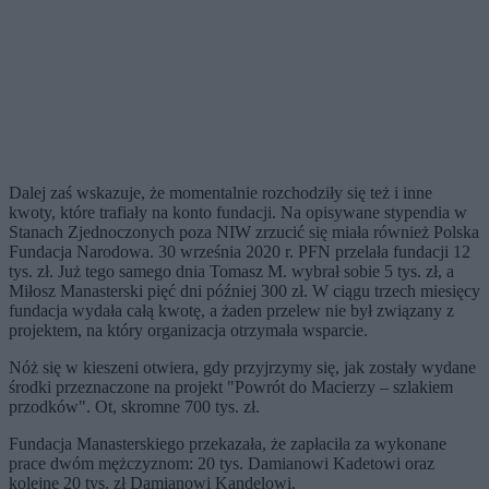
Dalej zaś wskazuje, że momentalnie rozchodziły się też i inne
kwoty, które trafiały na konto fundacji. Na opisywane stypendia w
Stanach Zjednoczonych poza NIW zrzucić się miała również Polska
Fundacja Narodowa. 30 września 2020 r. PFN przelała fundacji 12
tys. zł. Już tego samego dnia Tomasz M. wybrał sobie 5 tys. zł, a
Miłosz Manasterski pięć dni później 300 zł. W ciągu trzech miesięcy
fundacja wydała całą kwotę, a żaden przelew nie był związany z
projektem, na który organizacja otrzymała wsparcie.
Nóż się w kieszeni otwiera, gdy przyjrzymy się, jak zostały wydane
środki przeznaczone na projekt "Powrót do Macierzy – szlakiem
przodków". Ot, skromne 700 tys. zł.
Fundacja Manasterskiego przekazała, że zapłaciła za wykonane
prace dwóm mężczyznom: 20 tys. Damianowi Kadetowi oraz
kolejne 20 tys. zł Damianowi Kandelowi.