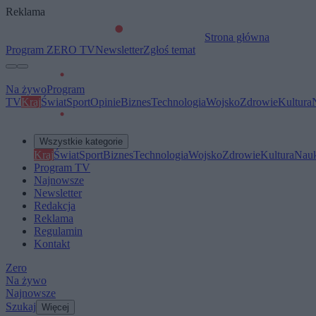
Reklama
Strona główna
Program ZERO TV
Newsletter
Zgłoś temat
Na żywo
Program
TV
Kraj
Świat
Sport
Opinie
Biznes
Technologia
Wojsko
Zdrowie
Kultura
Wszystkie kategorie
Kraj
Świat
Sport
Biznes
Technologia
Wojsko
Zdrowie
Kultura
Nau
Program TV
Najnowsze
Newsletter
Redakcja
Reklama
Regulamin
Kontakt
Zero
Na żywo
Najnowsze
Szukaj
Więcej