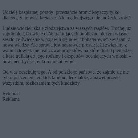
Udzielę bezpłatnej porady: przestańcie bronić krętaczy tylko
dlatego, że to wasi krętacze. Nic mądrzejszego nie możecie zrobić.
Ludzie widzieli skalę złodziejstwa za waszych rządów. Trochę już
zapomnieli, bo wiele osób traktujących publiczne niczym własne
zeszło ze świecznika, pojawili się nowi "bohaterowie" związani z
nową władzą. Ale sprawa jest naprawdę prosta: jeśli związany z
wami człowiek nie realizował projektów, na które dostał pieniądze,
a kasa trafiała do jego rodziny i ekspertów oceniających wnioski –
powinien być jasny komunikat: won.
Od was oczekuję tego. A od polskiego państwa, że zajmie się nie
tylko jojczeniem, że ktoś kradnie, lecz także, a nawet przede
wszystkim, rozliczaniem tych kradzieży.
Reklama
Reklama