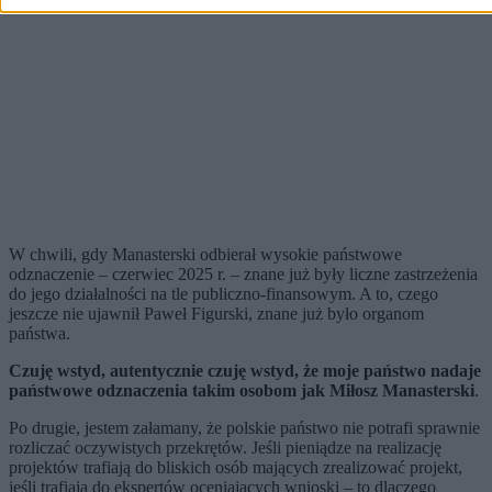
W chwili, gdy Manasterski odbierał wysokie państwowe
odznaczenie – czerwiec 2025 r. – znane już były liczne zastrzeżenia
do jego działalności na tle publiczno-finansowym. A to, czego
jeszcze nie ujawnił Paweł Figurski, znane już było organom
państwa.
Czuję wstyd, autentycznie czuję wstyd, że moje państwo nadaje
państwowe odznaczenia takim osobom jak Miłosz Manasterski
.
Po drugie, jestem załamany, że polskie państwo nie potrafi sprawnie
rozliczać oczywistych przekrętów. Jeśli pieniądze na realizację
projektów trafiają do bliskich osób mających zrealizować projekt,
jeśli trafiają do ekspertów oceniających wnioski – to dlaczego