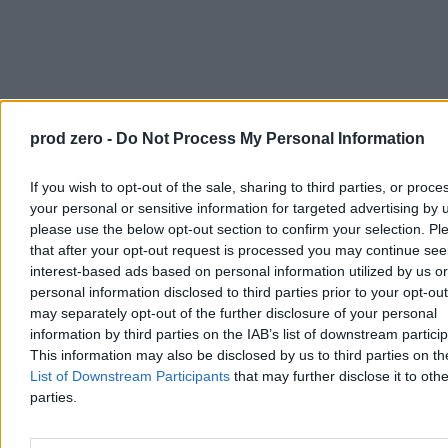
prod zero -
Do Not Process My Personal Information
If you wish to opt-out of the sale, sharing to third parties, or proce
your personal or sensitive information for targeted advertising by 
please use the below opt-out section to confirm your selection. Pl
that after your opt-out request is processed you may continue see
interest-based ads based on personal information utilized by us or
personal information disclosed to third parties prior to your opt-ou
may separately opt-out of the further disclosure of your personal
information by third parties on the IAB’s list of downstream partici
This information may also be disclosed by us to third parties on t
Chcieliśmy z Kuflem o tym porozmawiać. Obiecał, że się
List of Downstream Participants
that may further disclose it to othe
zastanowi, przemyśli i pogada następnego dnia. Oczywiście nie
parties.
pogadał. Tak samo jak na pytania nie odpowiedziała żona Miłosza
Manasterskiego.