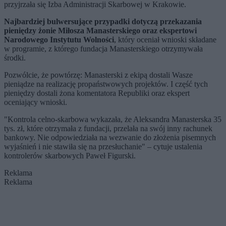
przyjrzała się Izba Administracji Skarbowej w Krakowie.
Najbardziej bulwersujące przypadki dotyczą przekazania
pieniędzy żonie Miłosza Manasterskiego oraz ekspertowi
Narodowego Instytutu Wolności
, który oceniał wnioski składane
w programie, z którego fundacja Manasterskiego otrzymywała
środki.
Pozwólcie, że powtórzę: Manasterski z ekipą dostali Wasze
pieniądze na realizację propaństwowych projektów. I część tych
pieniędzy dostali żona komentatora Republiki oraz ekspert
oceniający wnioski.
"Kontrola celno-skarbowa wykazała, że Aleksandra Manasterska 35
tys. zł, które otrzymała z fundacji, przelała na swój inny rachunek
bankowy. Nie odpowiedziała na wezwanie do złożenia pisemnych
wyjaśnień i nie stawiła się na przesłuchanie" – cytuje ustalenia
kontrolerów skarbowych Paweł Figurski.
Reklama
Reklama