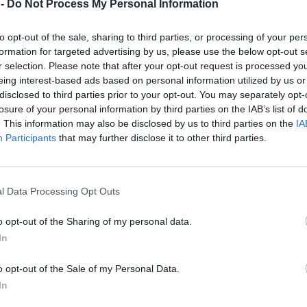
 -
Do Not Process My Personal Information
to opt-out of the sale, sharing to third parties, or processing of your per
formation for targeted advertising by us, please use the below opt-out s
r selection. Please note that after your opt-out request is processed y
eing interest-based ads based on personal information utilized by us or
disclosed to third parties prior to your opt-out. You may separately opt-
losure of your personal information by third parties on the IAB’s list of
rawdopodobny upał
. This information may also be disclosed by us to third parties on the
IA
bing pozwala wypracować standardy szefa”
Participants
that may further disclose it to other third parties.
akończył się konsystorz w Watykanie
e życie
e maksima temperatur
l Data Processing Opt Outs
etnich. Wyższe kary
o opt-out of the Sharing of my personal data.
iło do szpitala
In
nnych
ie
h
o opt-out of the Sale of my Personal Data.
ytykę”
In
tuje prokuraturę