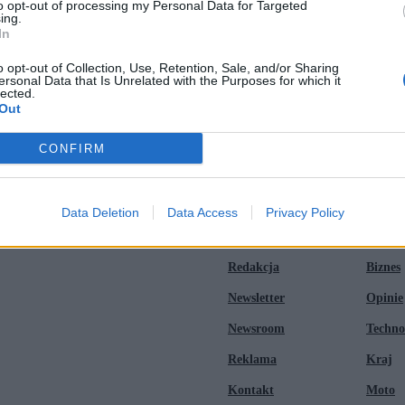
to opt-out of processing my Personal Data for Targeted
ing.
ropejskiej
In
y moment kampanii
o opt-out of Collection, Use, Retention, Sale, and/or Sharing
ersonal Data that Is Unrelated with the Purposes for which it
lected.
Out
ch na Alzheimera?
wy
CONFIRM
Data Deletion
Data Access
Privacy Policy
Zero.pl
Tematy
Redakcja
Biznes
Newsletter
Opinie
Newsroom
Techno
Reklama
Kraj
Kontakt
Moto