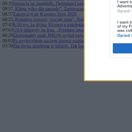
I want 
09:35
Sensacja na mundialu. Debiutanci zagrają z Argentyną
Advertis
08:57
„Klima tylko dla zarządu”. Zamieszanie w siedzibie Komisji Eu
Opted 
08:57
Zakończył się Kongres Zero 2026
08:25
„Kopałem nogami, rzucało mną”. Nawrocki opisał dramatyczn
I want t
07:45
8-10 tys. za dyżur. Ekspert o patologiach w służbie zdrowia
of my P
07:03
USA uderzyły na Iran. „Przemoc spotka się z przemocą”
was col
06:29
Ekstremalny upał. IMGW wydał najwyższe ostrzeżenia
Opted 
06:03
Po psylocybinie zaczęła znowu rozmawiać. Nadzieja dla chory
05:59
Placówka zrodzona w bólach. Tak budowano Szpital Południo