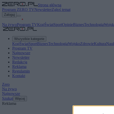
Strona główna
Program ZERO TV
Newsletter
Zgłoś temat
Zaloguj
Na żywo
Program TV
Kraj
Świat
Sport
Opinie
Biznes
Technologia
Wojsk
Wszystkie kategorie
Kraj
Świat
Sport
Biznes
Technologia
Wojsko
Zdrowie
Kultura
Nau
Program TV
Najnowsze
Newsletter
Redakcja
Reklama
Regulamin
Kontakt
Zero
Na żywo
Najnowsze
Szukaj
Więcej
Reklama