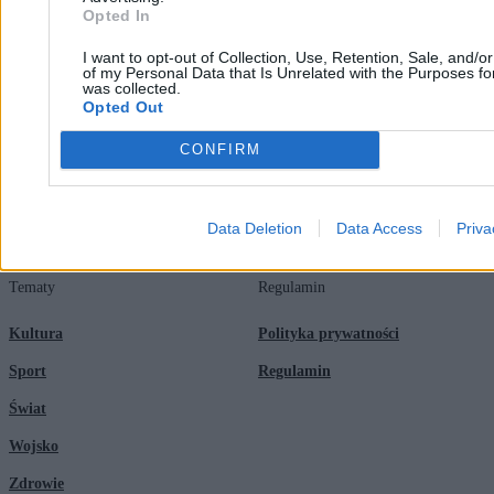
Opted In
Redakcja
Biznes
I want to opt-out of Collection, Use, Retention, Sale, and/o
Newsletter
Opinie
of my Personal Data that Is Unrelated with the Purposes for
was collected.
Newsroom
Technologia
Opted Out
Reklama
Kraj
CONFIRM
Kontakt
Moto
Nauka
Data Deletion
Data Access
Priva
Tematy
Regulamin
Kultura
Polityka prywatności
Sport
Regulamin
Świat
Wojsko
Zdrowie