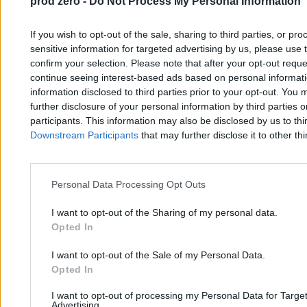
prod zero -
Do Not Process My Personal Information
If you wish to opt-out of the sale, sharing to third parties, or pr
Kukiz zapytany o Nawrockiego. Ma dwie
sensitive information for targeted advertising by us, please use 
„pretensje”
confirm your selection. Please note that after your opt-out req
continue seeing interest-based ads based on personal informatio
information disclosed to third parties prior to your opt-out. You 
further disclosure of your personal information by third parties 
Kasjan Owsianko
26.03.2026
participants. This information may also be disclosed by us to thi
3 min
Downstream Participants
that may further disclose it to other thi
Najpopularniejsze
1
„Łaska pańska na pstrym koniu jeździ”. Kukiz o prezydenturze
Nawrockiego
Personal Data Processing Opt Outs
I want to opt-out of the Sharing of my personal data.
Opted In
I want to opt-out of the Sale of my Personal Data.
Opted In
I want to opt-out of processing my Personal Data for Targe
Zero.pl
Tematy
Advertising.