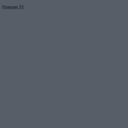
Program TV
© 2026 Kanał Zero Spółka Akcyjna