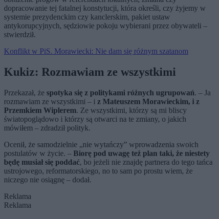
dopracowanie tej fatalnej konstytucji, która określi, czy żyjemy w
systemie prezydenckim czy kanclerskim, pakiet ustaw
antykorupcyjnych, sędziowie pokoju wybierani przez obywateli –
stwierdził.
Konflikt w PiS. Morawiecki: Nie dam się różnym szatanom
Kukiz: Rozmawiam ze wszystkimi
Przekazał, że
spotyka się z politykami różnych ugrupowań
. – Ja
rozmawiam ze wszystkimi – i
z Mateuszem Morawieckim, i z
Przemkiem Wiplerem
. Ze wszystkimi, którzy są mi bliscy
światopoglądowo i którzy są otwarci na te zmiany, o jakich
mówiłem – zdradził polityk.
Ocenił, że samodzielnie „nie wytańczy” wprowadzenia swoich
postulatów w życie. –
Biorę pod uwagę też plan taki, że niestety
będę musiał się poddać
, bo jeżeli nie znajdę partnera do tego tańca
ustrojowego, reformatorskiego, no to sam po prostu wiem, że
niczego nie osiągnę – dodał.
Reklama
Reklama