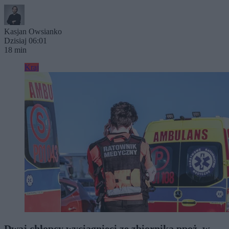
Kasjan Owsianko
Dzisiaj 06:01
18 min
Kraj
Dwaj chłopcy wyciągnięci ze zbiornika ppoż. w