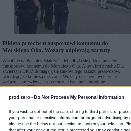
Pikieta przeciw transportowi konnemu do
Morskiego Oka. Wozacy odpierają zarzuty
W sobotę na Palenicy Białczańskiej odbyła się pikieta przeciw
transportowi konnemu do Morskiego Oka. Aktywiści z ruchu Dla
Zwierząt i DIOZ domagają się całkowitego zakazu przewozów,
twierdząc, że konie są męczone. Wozacy i eksperci weterynarii
wskazują, że zwierzęta są corocznie badane i chronione
regulaminem TPN.
prod zero -
Do Not Process My Personal Information
Aleksandra Cieślik
If you wish to opt-out of the sale, sharing to third parties, or proce
Wczoraj 19:20
your personal or sensitive information for targeted advertising by 
4 min
please use the below opt-out section to confirm your selection. Pl
Reklama
that after your opt-out request is processed you may continue see
Reklama