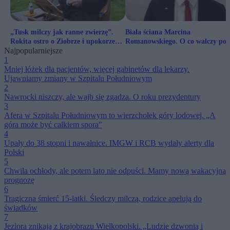
„Tusk milczy jak ranne zwierzę”.
Biała ściana Marcina
Rokita ostro o Ziobrze i upokorzeniu
Romanowskiego. O co walczy pos
Najpopularniejsze
premiera
PiS?
1
Mniej łóżek dla pacjentów, więcej gabinetów dla lekarzy.
Ujawniamy zmiany w Szpitalu Południowym
2
Nawrocki niszczy, ale wajb się zgadza. O roku prezydentury
3
Afera w Szpitalu Południowym to wierzchołek góry lodowej. „A
góra może być całkiem spora”
4
Upały do 38 stopni i nawałnice. IMGW i RCB wydały alerty dla
Polski
5
Chwila ochłody, ale potem lato nie odpuści. Mamy nową wakacyjną
prognozę
6
Tragiczna śmierć 15-latki. Śledczy milczą, rodzice apelują do
świadków
7
Jeziora znikają z krajobrazu Wielkopolski. „Ludzie dzwonią i