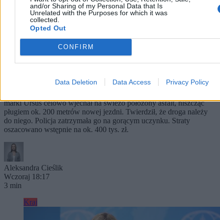
and/or Sharing of my Personal Data that Is
Unrelated with the Purposes for which it was
collected.
Opted Out
CONFIRM
Rolnik zaorał nowy asfalt w Gliwicach. Straty to
ok. 400 tys. zł
Data Deletion
Data Access
Privacy Policy
W piątek w gliwickiej dzielnicy Ostropa 60-letni rolnik ciągnikiem
marki Ursus celowo wjechał na świeżo położony asfalt, niszcząc
pługiem ok. 200 metrów nowej jezdni. Twierdził, że droga należy
do niego. Policja zatrzymała go na gorącym uczynku. Straty
oszacowano wstępnie na ok. 400 tys. zł.
Aleksandra Cieślik
Wczoraj 18:17
3 min
Kraj