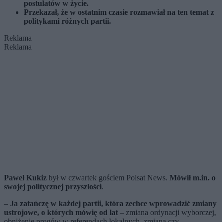
postulatów w życie.
Przekazał, że w ostatnim czasie rozmawiał na ten temat z
politykami różnych partii.
Reklama
Reklama
Paweł Kukiz
był w czwartek gościem Polsat News.
Mówił m.in. o
swojej politycznej przyszłości
.
–
Ja zatańczę w każdej partii, która zechce wprowadzić zmiany
ustrojowe, o których mówię od lat
– zmiana ordynacji wyborczej,
obniżenie progów w referendach lokalnych, zmiana czy