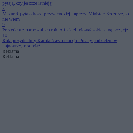
pytają, czy jeszcze istnieją”
8
Mazurek pyta o koszt prezydenckiej imprezy. Minister: Szczerze, to
nie wiem
9
Prezydent zmarnował ten rok. A i tak zbudował sobie silną pozycję
10
Rok prezydentury Karola Nawrockiego. Polacy podzieleni w
najnowszym sondażu
Reklama
Reklama