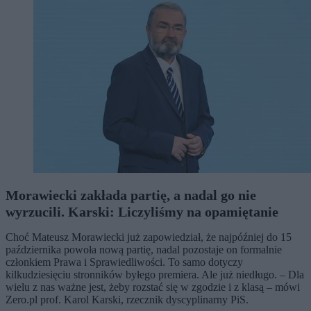
Morawiecki zakłada partię, a nadal go nie
wyrzucili. Karski: Liczyliśmy na opamiętanie
Choć Mateusz Morawiecki już zapowiedział, że najpóźniej do 15
października powoła nową partię, nadal pozostaje on formalnie
członkiem Prawa i Sprawiedliwości. To samo dotyczy
kilkudziesięciu stronników byłego premiera. Ale już niedługo. – Dla
wielu z nas ważne jest, żeby rozstać się w zgodzie i z klasą – mówi
Zero.pl prof. Karol Karski, rzecznik dyscyplinarny PiS.