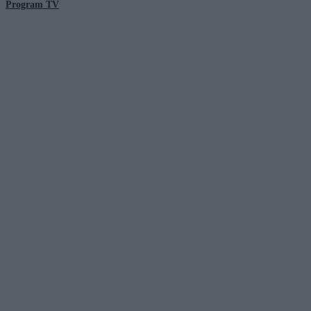
Program TV
© 2026 Kanał Zero Spółka Akcyjna