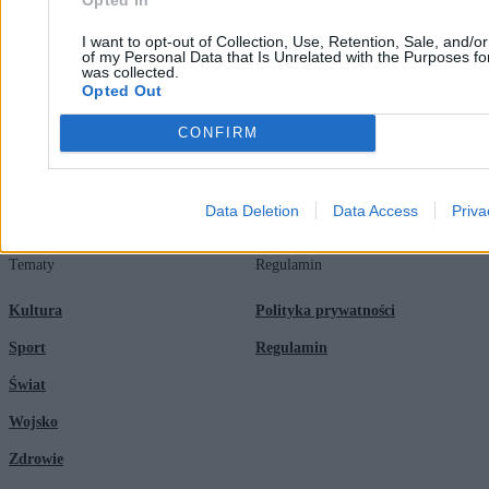
Redakcja
Biznes
I want to opt-out of Collection, Use, Retention, Sale, and/o
Newsletter
Opinie
of my Personal Data that Is Unrelated with the Purposes for
was collected.
Newsroom
Technologia
Opted Out
Reklama
Kraj
CONFIRM
Kontakt
Moto
Nauka
Data Deletion
Data Access
Priva
Tematy
Regulamin
Kultura
Polityka prywatności
Sport
Regulamin
Świat
Wojsko
Zdrowie