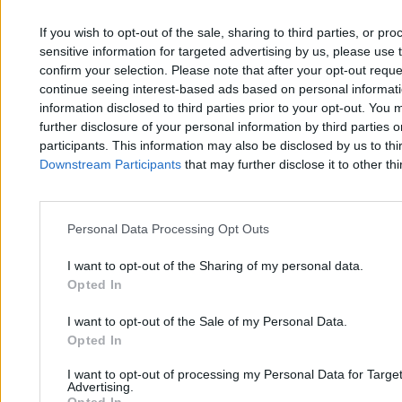
If you wish to opt-out of the sale, sharing to third parties, or pr
sensitive information for targeted advertising by us, please use 
Hiszpańskie bazy. Profesor tłumaczy, dlaczego są
confirm your selection. Please note that after your opt-out req
tak istotne
continue seeing interest-based ads based on personal informatio
information disclosed to third parties prior to your opt-out. You 
further disclosure of your personal information by third parties 
Tomasz Pałasz
participants. This information may also be disclosed by us to thi
05.03.2026
Downstream Participants
that may further disclose it to other thi
5 min
Najpopularniejsze
1
Szturm na Ceutę. Nagrania z najazdu migrantów obiegły sieć
Personal Data Processing Opt Outs
I want to opt-out of the Sharing of my personal data.
Opted In
I want to opt-out of the Sale of my Personal Data.
Opted In
Zero.pl
Tematy
I want to opt-out of processing my Personal Data for Targe
Advertising.
Opted In