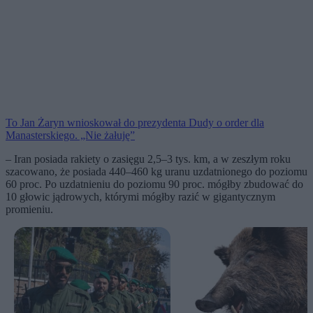
To Jan Żaryn wnioskował do prezydenta Dudy o order dla
Manasterskiego. „Nie żałuję”
– Iran posiada rakiety o zasięgu 2,5–3 tys. km, a w zeszłym roku
szacowano, że posiada 440–460 kg uranu uzdatnionego do poziomu
60 proc. Po uzdatnieniu do poziomu 90 proc. mógłby zbudować do
10 głowic jądrowych, którymi mógłby razić w gigantycznym
promieniu.