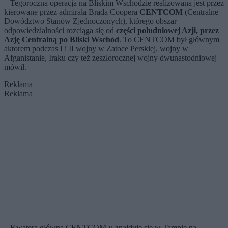
– Tegoroczna operacja na Bliskim Wschodzie realizowana jest przez
kierowane przez admirała Brada Coopera
CENTCOM
(Centralne
Dowództwo Stanów Zjednoczonych), którego obszar
odpowiedzialności rozciąga się od
części południowej Azji, przez
Azję Centralną po Bliski Wschód
. To CENTCOM był głównym
aktorem podczas I i II wojny w Zatoce Perskiej, wojny w
Afganistanie, Iraku czy też zeszłorocznej wojny dwunastodniowej –
mówił.
Reklama
Reklama
– Kwatera główna CENTCOM-u znajduje się w Tampie na