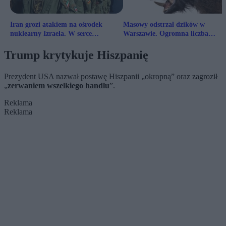
Iran grozi atakiem na ośrodek
Masowy odstrzał dzików w
nuklearny Izraela. W serce
Warszawie. Ogromna liczba
programu jądrowego
zgłoszeń, stolica ma problem
Trump krytykuje Hiszpanię
Prezydent USA nazwał postawę Hiszpanii „okropną” oraz zagroził
„
zerwaniem wszelkiego handlu
”.
Reklama
Reklama