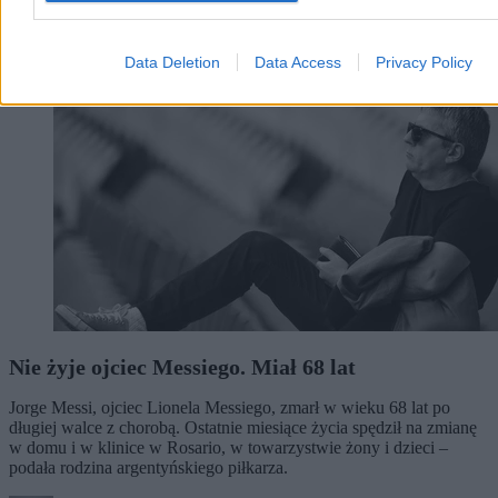
Świat
Data Deletion
Data Access
Privacy Policy
Nie żyje ojciec Messiego. Miał 68 lat
Jorge Messi, ojciec Lionela Messiego, zmarł w wieku 68 lat po
długiej walce z chorobą. Ostatnie miesiące życia spędził na zmianę
w domu i w klinice w Rosario, w towarzystwie żony i dzieci –
podała rodzina argentyńskiego piłkarza.