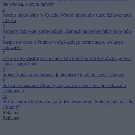
nie wiedzą, o czym mówią”
4
Kryzys migracyjny w Ceucie. Wśród migrantów dużo dziewczynek
i dzieci
5
Kłopoty rosyjskiej zbrojeniówki. Zamach na twórcę fabryki dronów
6
Kasparow ostro o Putinie: wróg każdego normalnego, wolnego
człowieka
7
O krok od katastrofy na niemieckim lotnisku. MSW mówi o „nowej
jakości zagrożenia”
8
Śmierć Polaka po interwencji niemieckiej policji. Trwa śledztwo
9
Polska rozmawia z Ukrainą. Są nowe ustalenia ws. poszukiwań i
ekshumacji
10
Pożar centrum logistycznego w Jekaterynburgu. Kolejny udany atak
Ukrainy?
Reklama
Reklama