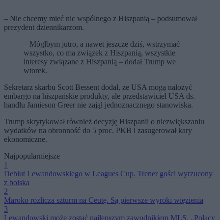
– Nie chcemy mieć nic wspólnego z Hiszpanią – podsumował
prezydent dziennikarzom.
– Mógłbym jutro, a nawet jeszcze dziś, wstrzymać
wszystko, co ma związek z Hiszpanią, wszystkie
interesy związane z Hiszpanią – dodał Trump we
wtorek.
Sekretarz skarbu Scott Bessent dodał, że USA mogą nałożyć
embargo na hiszpańskie produkty, ale przedstawiciel USA ds.
handlu Jamieson Greer nie zajął jednoznacznego stanowiska.
Trump skrytykował również decyzję Hiszpanii o niezwiększaniu
wydatków na obronność do 5 proc. PKB i zasugerował kary
ekonomiczne.
Najpopularniejsze
1
Debiut Lewandowskiego w Leagues Cup. Trener gości wyrzucony
z boiska
2
Maroko rozlicza szturm na Ceutę. Są pierwsze wyroki więzienia
3
Lewandowski może zostać najlepszym zawodnikiem MLS. „Polacy