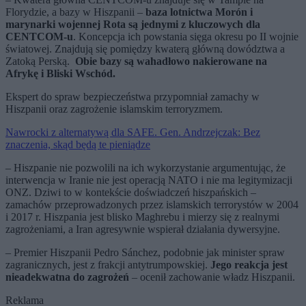
Florydzie, a bazy w Hiszpanii –
baza lotnictwa Morón i
marynarki wojennej Rota są jednymi z kluczowych dla
CENTCOM-u
. Koncepcja ich powstania sięga okresu po II wojnie
światowej. Znajdują się pomiędzy kwaterą główną dowództwa a
Zatoką Perską.
Obie bazy są wahadłowo nakierowane na
Afrykę i Bliski Wschód.
Ekspert do spraw bezpieczeństwa przypomniał zamachy w
Hiszpanii oraz zagrożenie islamskim terroryzmem.
Nawrocki z alternatywą dla SAFE. Gen. Andrzejczak: Bez
znaczenia, skąd będą te pieniądze
– Hiszpanie nie pozwolili na ich wykorzystanie argumentując, że
interwencja w Iranie nie jest operacją NATO i nie ma legitymizacji
ONZ. Dziwi to w kontekście doświadczeń hiszpańskich –
zamachów przeprowadzonych przez islamskich terrorystów w 2004
i 2017 r. Hiszpania jest blisko Maghrebu i mierzy się z realnymi
zagrożeniami, a Iran agresywnie wspierał działania dywersyjne.
– Premier Hiszpanii Pedro Sánchez, podobnie jak minister spraw
zagranicznych, jest z frakcji antytrumpowskiej.
Jego reakcja jest
nieadekwatna do zagrożeń
– ocenił zachowanie władz Hiszpanii.
Reklama