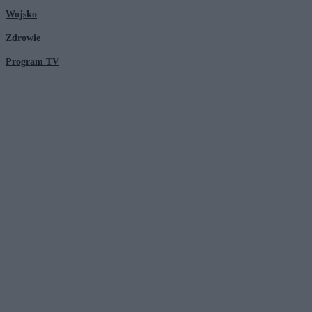
Wojsko
Zdrowie
Program TV
© 2026 Kanał Zero Spółka Akcyjna