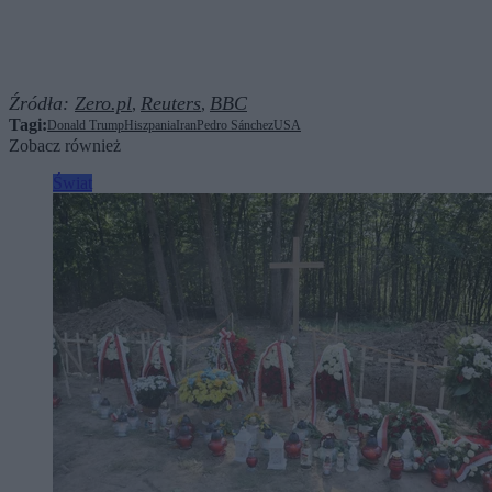
Źródła:
Zero.pl
Reuters
BBC
,
,
Tagi:
Donald Trump
Hiszpania
Iran
Pedro Sánchez
USA
Zobacz również
Świat