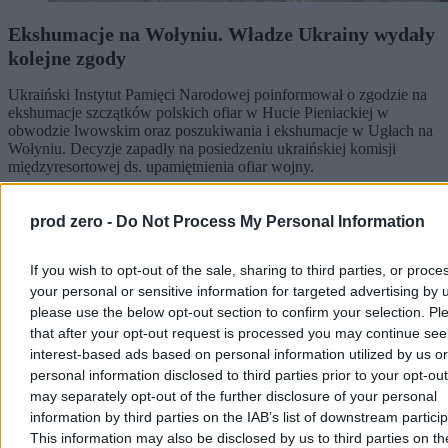
Ekshumacje na Wołyniu. Władze Ukrainy wydały
kolejne zgody
Ukraiński Instytut Pamięci Narodowej poinformował o zgodzie na
ekshumacje szczątków polskich ofiar w Hucie Pieniackiej w
obwodzie lwowskim oraz poszukiwania i ekshumacje w Ugłach na
Wołyniu. Decyzje zapadły na posiedzeniu ukraińskiej komisji
międzyresortowej ds. upamiętnienia ofiar wojny.
prod zero -
Do Not Process My Personal Information
Aleksandra Cieślik
Dzisiaj 20:42
If you wish to opt-out of the sale, sharing to third parties, or proce
3 min
your personal or sensitive information for targeted advertising by 
please use the below opt-out section to confirm your selection. Pl
Świat
that after your opt-out request is processed you may continue see
interest-based ads based on personal information utilized by us or
personal information disclosed to third parties prior to your opt-ou
may separately opt-out of the further disclosure of your personal
information by third parties on the IAB’s list of downstream partici
This information may also be disclosed by us to third parties on t