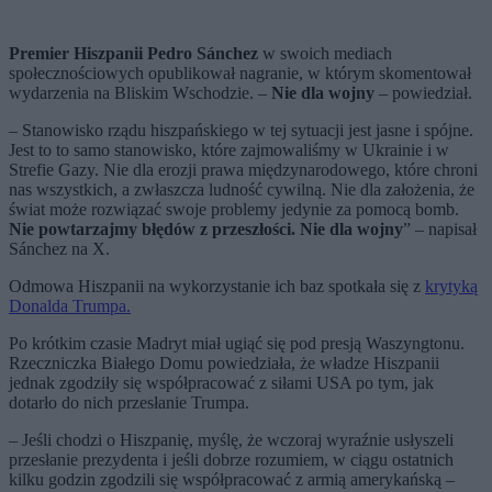
Premier Hiszpanii Pedro Sánchez
w swoich mediach
społecznościowych opublikował nagranie, w którym skomentował
wydarzenia na Bliskim Wschodzie. –
Nie dla wojny
– powiedział.
– Stanowisko rządu hiszpańskiego w tej sytuacji jest jasne i spójne.
Jest to to samo stanowisko, które zajmowaliśmy w Ukrainie i w
Strefie Gazy. Nie dla erozji prawa międzynarodowego, które chroni
nas wszystkich, a zwłaszcza ludność cywilną. Nie dla założenia, że ​​
świat może rozwiązać swoje problemy jedynie za pomocą bomb.
Nie powtarzajmy błędów z przeszłości. Nie dla wojny
” – napisał
Sánchez na X.
Odmowa Hiszpanii na wykorzystanie ich baz spotkała się z
krytyką
Donalda Trumpa.
Po krótkim czasie Madryt miał ugiąć się pod presją Waszyngtonu.
Rzeczniczka Białego Domu powiedziała, że władze Hiszpanii
jednak zgodziły się współpracować z siłami USA po tym, jak
dotarło do nich przesłanie Trumpa.
– Jeśli chodzi o Hiszpanię, myślę, że wczoraj wyraźnie usłyszeli
przesłanie prezydenta i jeśli dobrze rozumiem, w ciągu ostatnich
kilku godzin zgodzili się współpracować z armią amerykańską –