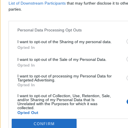
List of Downstream Participants
that may further disclose it to othe
parties.
Personal Data Processing Opt Outs
I want to opt-out of the Sharing of my personal data.
Opted In
Ranking europejskich wywiadów. Polska w
pierwszej dziesiątce
I want to opt-out of the Sale of my Personal Data.
Opted In
Wielka Brytania ma najlepszy wywiad w Europie, a Polska znalazła
się na dziewiątym miejscu – wynika z rankingu francuskiego
I want to opt-out of processing my Personal Data for
magazynu „L'Express”. Zestawienie powstało na podstawie ocen 60
Targeted Advertising.
ekspertów z 25 krajów. W czołówce znalazły się także Francja,
Opted In
Holandia i Ukraina.
I want to opt-out of Collection, Use, Retention, Sale,
and/or Sharing of my Personal Data that Is
Unrelated with the Purposes for which it was
collected.
Aleksandra Cieślik
Opted Out
Dzisiaj 20:34
4 min
CONFIRM