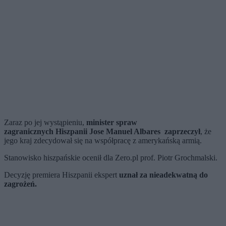
Zaraz po jej wystąpieniu,
minister spraw
zagranicznych
Hiszpani
i Jose Manuel Albares zaprzeczył
, że
jego kraj zdecydował się na współpracę z amerykańską armią.
Stanowisko hiszpańskie ocenił dla Zero.pl prof. Piotr Grochmalski.
Decyzję premiera Hiszpanii ekspert
uznał za nieadekwatną do
zagrożeń.