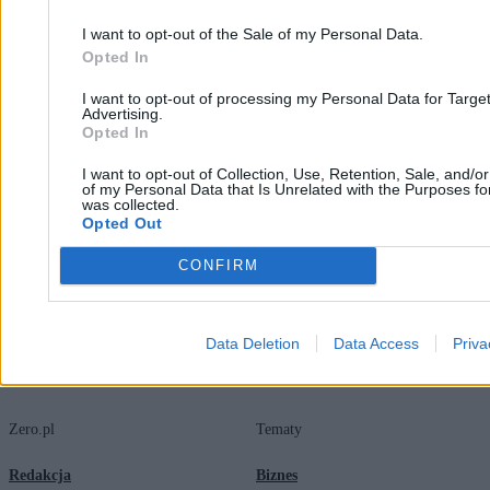
I want to opt-out of the Sale of my Personal Data.
Opted In
Anna Wittenberg
06.03.2026
I want to opt-out of processing my Personal Data for Targe
5 min
Advertising.
Najpopularniejsze
Opted In
1
Pełnomocnictwo pocztowe. Sprawa, której nie rozwiąże nawet
I want to opt-out of Collection, Use, Retention, Sale, and/o
notariusz
of my Personal Data that Is Unrelated with the Purposes for
was collected.
2
Opted Out
Karuzela stanowisk w państwowych spółkach. Tak wymiata miotła
ministra Balczuna
CONFIRM
Data Deletion
Data Access
Priva
Zero.pl
Tematy
Redakcja
Biznes