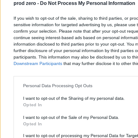
prod zero -
Do Not Process My Personal Information
If you wish to opt-out of the sale, sharing to third parties, or pr
50 cech, które posiada każdy prawdziwy Polak
sensitive information for targeted advertising by us, please use 
confirm your selection. Please note that after your opt-out req
continue seeing interest-based ads based on personal informatio
Jakub Białek
information disclosed to third parties prior to your opt-out. You 
04.06.2026
further disclosure of your personal information by third parties 
16 min
participants. This information may also be disclosed by us to thi
Najpopularniejsze
1
Downstream Participants
that may further disclose it to other thi
50 cech, które posiada każdy prawdziwy Polak
2
Polacy mówią, że jest „super”. Gdy badacze zaczęli drążyć, prawda
okazała się inna
Personal Data Processing Opt Outs
I want to opt-out of the Sharing of my personal data.
Opted In
I want to opt-out of the Sale of my Personal Data.
Opted In
I want to opt-out of processing my Personal Data for Targe
Zero.pl
Tematy