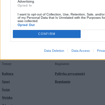
Advertising.
Opted In
Redakcja
Biznes
I want to opt-out of Collection, Use, Retention, Sale, and/o
Newsletter
Opinie
of my Personal Data that Is Unrelated with the Purposes for
was collected.
Newsroom
Technologia
Opted Out
Reklama
Kraj
CONFIRM
Kontakt
Moto
Nauka
Data Deletion
Data Access
Priva
Tematy
Regulamin
Kultura
Polityka prywatności
Sport
Regulamin
Świat
Wojsko