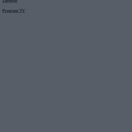
Zdrowie
Program TV
© 2026 Kanał Zero Spółka Akcyjna