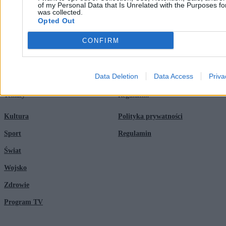
of my Personal Data that Is Unrelated with the Purposes for
Newsroom
Technologia
was collected.
Opted Out
Reklama
Kraj
CONFIRM
Kontakt
Moto
Nauka
Data Deletion
Data Access
Priva
Tematy
Regulamin
Kultura
Polityka prywatności
Sport
Regulamin
Świat
Wojsko
Zdrowie
Program TV