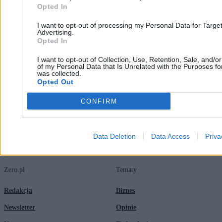
nich akumulatorów
Opted In
I want to opt-out of processing my Personal Data for Targe
Advertising.
Tymon Grabowski
Opted In
05.02.2026
4 min
I want to opt-out of Collection, Use, Retention, Sale, and/o
Najpopularniejsze
of my Personal Data that Is Unrelated with the Purposes for
1
was collected.
Jak gumowy pasek pogrążył wielonarodowy koncern. Czy
Opted Out
motoryzacyjny gigant się podniesie?
CONFIRM
Data Deletion
Data Access
Priva
Zero.pl
Tematy
Redakcja
Biznes
Newsletter
Opinie