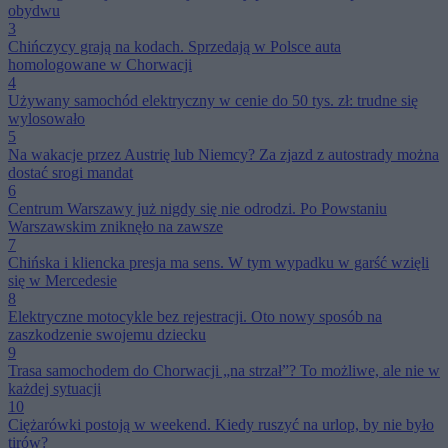
obydwu
3
Chińczycy grają na kodach. Sprzedają w Polsce auta
homologowane w Chorwacji
4
Używany samochód elektryczny w cenie do 50 tys. zł: trudne się
wylosowało
5
Na wakacje przez Austrię lub Niemcy? Za zjazd z autostrady można
dostać srogi mandat
6
Centrum Warszawy już nigdy się nie odrodzi. Po Powstaniu
Warszawskim zniknęło na zawsze
7
Chińska i kliencka presja ma sens. W tym wypadku w garść wzięli
się w Mercedesie
8
Elektryczne motocykle bez rejestracji. Oto nowy sposób na
zaszkodzenie swojemu dziecku
9
Trasa samochodem do Chorwacji „na strzał”? To możliwe, ale nie w
każdej sytuacji
10
Ciężarówki postoją w weekend. Kiedy ruszyć na urlop, by nie było
tirów?