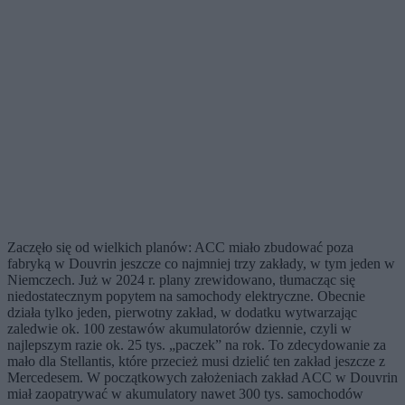
Zaczęło się od wielkich planów: ACC miało zbudować poza
fabryką w Douvrin jeszcze co najmniej trzy zakłady, w tym jeden w
Niemczech. Już w 2024 r. plany zrewidowano, tłumacząc się
niedostatecznym popytem na samochody elektryczne. Obecnie
działa tylko jeden, pierwotny zakład, w dodatku wytwarzając
zaledwie ok. 100 zestawów akumulatorów dziennie, czyli w
najlepszym razie ok. 25 tys. „paczek” na rok. To zdecydowanie za
mało dla Stellantis, które przecież musi dzielić ten zakład jeszcze z
Mercedesem. W początkowych założeniach zakład ACC w Douvrin
miał zaopatrywać w akumulatory nawet 300 tys. samochodów