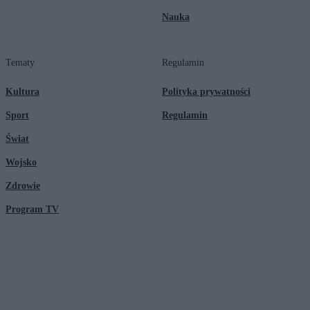
Nauka
Tematy
Regulamin
Kultura
Polityka prywatności
Sport
Regulamin
Świat
Wojsko
Zdrowie
Program TV
© 2026 Kanał Zero Spółka Akcyjna