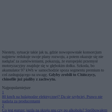
Niestety, sytuacje takie jak ta, gdzie nowopowstałe konsorcjum
najpierw redukuje swoje plany rozwoju, a potem okazuje się nie
nadążać za zamówieniami, pokazują, że europejski przemysł
motoryzacyjny znajduje się w głębokim dołku. Szkoda, bo
akumulator 97 kWh w samochodzie spoza segmentu premium to
coś zasługującego na uwagę.
Gdyby zrobili to Chińczycy,
chinofile już pialiby z zachwytu.
Najpopularniejsze
1
80 km/h na hulajnodze elektrycznej? Da się szybciej. Prawo nie
nadąża za producentami
2
Co jest gorsze: jazda na skraju snu czy po alkoholu? Spróbowałem