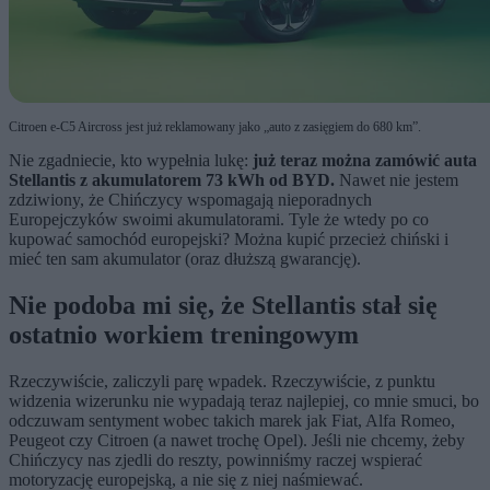
Citroen e-C5 Aircross jest już reklamowany jako „auto z zasięgiem do 680 km”.
Nie zgadniecie, kto wypełnia lukę:
już teraz można zamówić auta
Stellantis z akumulatorem 73 kWh od BYD.
Nawet nie jestem
zdziwiony, że Chińczycy wspomagają nieporadnych
Europejczyków swoimi akumulatorami. Tyle że wtedy po co
kupować samochód europejski? Można kupić przecież chiński i
mieć ten sam akumulator (oraz dłuższą gwarancję).
Nie podoba mi się, że Stellantis stał się
ostatnio workiem treningowym
Rzeczywiście, zaliczyli parę wpadek. Rzeczywiście, z punktu
widzenia wizerunku nie wypadają teraz najlepiej, co mnie smuci, bo
odczuwam sentyment wobec takich marek jak Fiat, Alfa Romeo,
Peugeot czy Citroen (a nawet trochę Opel). Jeśli nie chcemy, żeby
Chińczycy nas zjedli do reszty, powinniśmy raczej wspierać
motoryzację europejską, a nie się z niej naśmiewać.