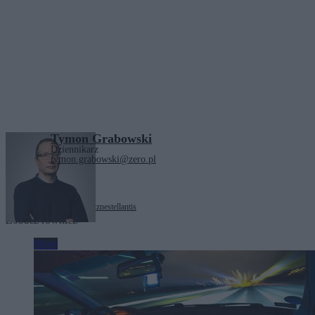
Tymon Grabowski
Dziennikarz
tymon.grabowski@zero.pl
Tagi:
samochody elektryczne
stellantis
Zobacz również
Moto