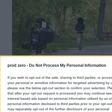
prod zero -
Do Not Process My Personal Information
80 km/h na hulajnodze elektrycznej? Da się
If you wish to opt-out of the sale, sharing to third parties, or proce
szybciej. Prawo nie nadąża za producentami
your personal or sensitive information for targeted advertising by 
please use the below opt-out section to confirm your selection. Pl
Gdy kilka lat temu zaczynałem pisać o hulajnogach elektrycznych,
that after your opt-out request is processed you may continue see
przewidywałem szybki wzrost ich popularności jako środka
transportu osobistego. Dziś widzę, że ich rozwój poszedł w stronę
interest-based ads based on personal information utilized by us or
„kto zrobi jak najszybszą i jak najbardziej nielegalną hulajnogę
personal information disclosed to third parties prior to your opt-ou
elektryczną, nie dając się złapać?”.
may separately opt-out of the further disclosure of your personal