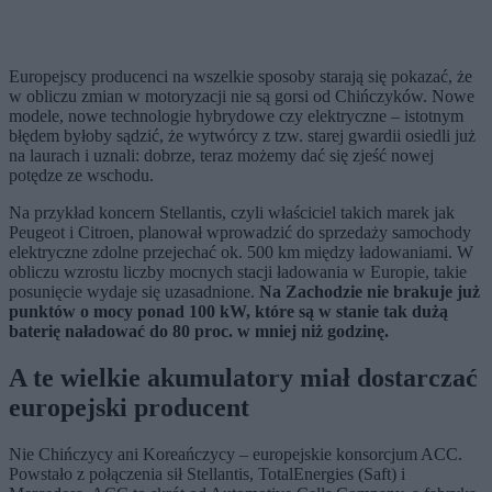
Europejscy producenci na wszelkie sposoby starają się pokazać, że
w obliczu zmian w motoryzacji nie są gorsi od Chińczyków. Nowe
modele, nowe technologie hybrydowe czy elektryczne – istotnym
błędem byłoby sądzić, że wytwórcy z tzw. starej gwardii osiedli już
na laurach i uznali: dobrze, teraz możemy dać się zjeść nowej
potędze ze wschodu.
Na przykład koncern Stellantis, czyli właściciel takich marek jak
Peugeot i Citroen, planował wprowadzić do sprzedaży samochody
elektryczne zdolne przejechać ok. 500 km między ładowaniami. W
obliczu wzrostu liczby mocnych stacji ładowania w Europie, takie
posunięcie wydaje się uzasadnione.
Na Zachodzie nie brakuje już
punktów o mocy ponad 100 kW, które są w stanie tak dużą
baterię naładować do 80 proc. w mniej niż godzinę.
A te wielkie akumulatory miał dostarczać
europejski producent
Nie Chińczycy ani Koreańczycy – europejskie konsorcjum ACC.
Powstało z połączenia sił Stellantis, TotalEnergies (Saft) i