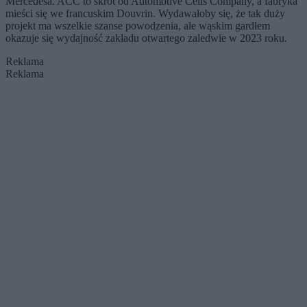
Mercedesa. ACC to skrót od Automotive Cells Company, a fabryka
mieści się we francuskim Douvrin. Wydawałoby się, że tak duży
projekt ma wszelkie szanse powodzenia, ale wąskim gardłem
okazuje się wydajność zakładu otwartego zaledwie w 2023 roku.
Reklama
Reklama