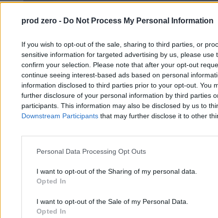
prod zero -
Do Not Process My Personal Information
Selfie ujawniło kolejny program
cyberszpiegowski. Czy to następca Pegasusa?
If you wish to opt-out of the sale, sharing to third parties, or pr
sensitive information for targeted advertising by us, please use 
confirm your selection. Please note that after your opt-out req
continue seeing interest-based ads based on personal informatio
Mateusz Chrobok
21.02.2026
information disclosed to third parties prior to your opt-out. You 
10 min
further disclosure of your personal information by third parties 
Najpopularniejsze
participants. This information may also be disclosed by us to thi
1
Downstream Participants
that may further disclose it to other thi
Selfie ujawniło kolejny program cyberszpiegowski. Czy to następca
Pegasusa?
2
Znał jej wiadomości, lokalizację i hasła. Wszystko przez jedną
Personal Data Processing Opt Outs
aplikację
I want to opt-out of the Sharing of my personal data.
Opted In
I want to opt-out of the Sale of my Personal Data.
Opted In