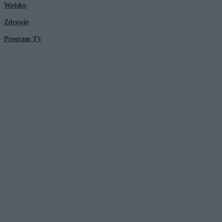
Wojsko
Zdrowie
Program TV
© 2026 Kanał Zero Spółka Akcyjna