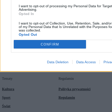
I want to opt-out of processing my Personal Data for Targe
Zero.pl
Tematy
Advertising.
Opted In
Redakcja
Biznes
I want to opt-out of Collection, Use, Retention, Sale, and/o
of my Personal Data that Is Unrelated with the Purposes for
Newsletter
Opinie
was collected.
Opted Out
Newsroom
Technologia
CONFIRM
Reklama
Kraj
Kontakt
Moto
Data Deletion
Data Access
Priva
Nauka
Tematy
Regulamin
Kultura
Polityka prywatności
Sport
Regulamin
Świat