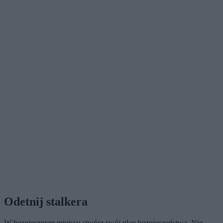
Odetnij stalkera
W bezpiecznym miejscu stwórz swój plan bezpieczeństwa. Nie