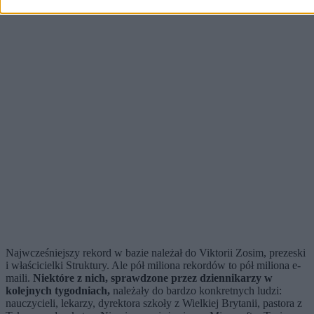
Najwcześniejszy rekord w bazie należał do Viktorii Zosim, prezeski
i właścicielki Struktury. Ale pół miliona rekordów to pół miliona e-
maili.
Niektóre z nich, sprawdzone przez dziennikarzy w
kolejnych tygodniach,
należały do bardzo konkretnych ludzi:
nauczycieli, lekarzy, dyrektora szkoły z Wielkiej Brytanii, pastora z