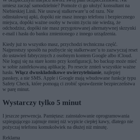
umiesz zacząć samodzielnie? Pomoże ci go ułożyć konsultant na
Niebieskiej Linii. Nie usuwaj stalkerware’u od razu. Nie
odinstalowuj apki, dopóki nie masz innego telefonu i bezpiecznego
miejsca, dopóki ważne osoby w twoim życiu nie wiedzą, że
odchodzisz, dopóki nie masz przygotowanej alternatywnej skrzynki
e-mail i hasła do banku zmienionego z innego urządzenia.
Kiedy już to wszystko masz, przychodzi techniczna część.
Najprostszy sposób na pozbycie się stalkerware’u to zazwyczaj reset
do ustawień fabrycznych z osobnym kontem Google albo iCloud.
Nie loguj się na stare konto przy konfiguracji, bo backup może mieć
w sobie zainfekowaną aplikację. Po resecie zmień wszystkie ważne
hasła.
Włącz dwuskładnikowe uwierzytelnianie
, najlepiej
passkey, a nie SMS. Apple i Google mają wbudowane funkcje typu
Safety Check, które pomogą ci zrobić sprawdzenie bezpieczeństwa
w parę minut.
Wystarczy tylko 5 minut
I jeszcze prewencja. Pamiętasz: zainstalowanie oprogramowania
szpiegującego zajmuje mniej niż wypicie ciepłej kawy, dlatego nie
pożyczaj telefonu komukolwiek na dłużej niż minutę.
Reklama