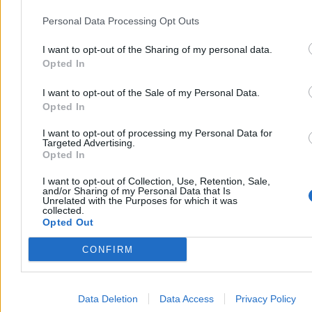
skrzynki działały nadal.
Personal Data Processing Opt Outs
W efekcie ludzie z TechCrunch znaleźli kilka publicznych skrzynek
odbiorczych należących do Struktury. I to wszystko dzięki
wyszukiwaniu w Google, bo jeśli nie płaci się za abonament w
I want to opt-out of the Sharing of my personal data.
Mailtrap, to dane w takich skrzynkach są publiczne. Sprawdzili
Opted In
więc maile z wycieku na Mailtrapie i w ten sposób potwierdzili ich
autentyczność. Konta więc – przynajmniej na tej próbce – były
I want to opt-out of the Sale of my Personal Data.
prawdziwe.
Opted In
Reklama
I want to opt-out of processing my Personal Data for
Reklama
Targeted Advertising.
Opted In
I want to opt-out of Collection, Use, Retention, Sale,
and/or Sharing of my Personal Data that Is
Unrelated with the Purposes for which it was
collected.
Opted Out
CONFIRM
Data Deletion
Data Access
Privacy Policy