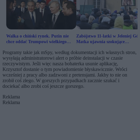
Walka o chiński rynek. Putin nie
Zabójstwo 11-latki w Jeleniej Gór
chce oddać Trumpowi wielkiego
Matka ujawnia szokujące
klienta
zaniedbania policji
Programy takie jak mSpy, według dokumentacji ich własnych stron,
wysyłają administratorowi alert o próbie deinstalacji w czasie
rzeczywistym. Jeśli więc nasza bohaterka usunie aplikację,
Krzysztof dostanie o tym powiadomienie błyskawicznie. Wróci
wcześniej z pracy albo zadzwoni z pretensjami. Jakby to nie on
zrobił coś złego. W gorszych przypadkach zacznie szukać i
dociekać albo zrobi coś jeszcze gorszego.
Reklama
Reklama