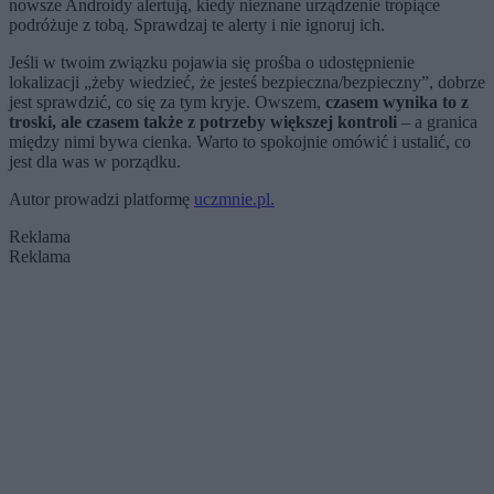
nowsze Androidy alertują, kiedy nieznane urządzenie tropiące
podróżuje z tobą. Sprawdzaj te alerty i nie ignoruj ich.
Jeśli w twoim związku pojawia się prośba o udostępnienie
lokalizacji „żeby wiedzieć, że jesteś bezpieczna/bezpieczny”, dobrze
jest sprawdzić, co się za tym kryje. Owszem,
czasem wynika to z
troski, ale czasem także z potrzeby większej kontroli
– a granica
między nimi bywa cienka. Warto to spokojnie omówić i ustalić, co
jest dla was w porządku.
Autor prowadzi platformę
uczmnie.pl.
Reklama
Reklama