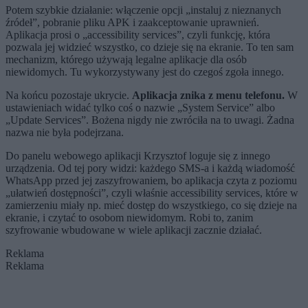
Potem szybkie działanie: włączenie opcji „instaluj z nieznanych
źródeł”, pobranie pliku APK i zaakceptowanie uprawnień.
Aplikacja prosi o „accessibility services”, czyli funkcję, która
pozwala jej widzieć wszystko, co dzieje się na ekranie. To ten sam
mechanizm, którego używają legalne aplikacje dla osób
niewidomych. Tu wykorzystywany jest do czegoś zgoła innego.
Na końcu pozostaje ukrycie.
Aplikacja znika z menu telefonu.
W
ustawieniach widać tylko coś o nazwie „System Service” albo
„Update Services”. Bożena nigdy nie zwróciła na to uwagi. Żadna
nazwa nie była podejrzana.
Do panelu webowego aplikacji Krzysztof loguje się z innego
urządzenia. Od tej pory widzi: każdego SMS-a i każdą wiadomość
WhatsApp przed jej zaszyfrowaniem, bo aplikacja czyta z poziomu
„ułatwień dostępności”, czyli właśnie accessibility services, które w
zamierzeniu miały np. mieć dostęp do wszystkiego, co się dzieje na
ekranie, i czytać to osobom niewidomym. Robi to, zanim
szyfrowanie wbudowane w wiele aplikacji zacznie działać.
Reklama
Reklama