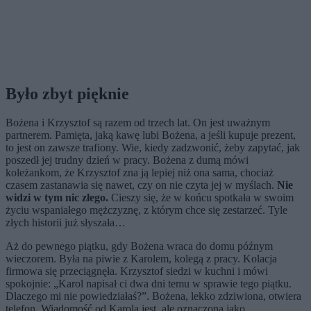
Było zbyt pięknie
Bożena i Krzysztof są razem od trzech lat. On jest uważnym
partnerem. Pamięta, jaką kawę lubi Bożena, a jeśli kupuje prezent,
to jest on zawsze trafiony. Wie, kiedy zadzwonić, żeby zapytać, jak
poszedł jej trudny dzień w pracy. Bożena z dumą mówi
koleżankom, że Krzysztof zna ją lepiej niż ona sama, chociaż
czasem zastanawia się nawet, czy on nie czyta jej w myślach.
Nie
widzi w tym nic złego.
Cieszy się, że w końcu spotkała w swoim
życiu wspaniałego mężczyznę, z którym chce się zestarzeć. Tyle
złych historii już słyszała…
Aż do pewnego piątku, gdy Bożena wraca do domu późnym
wieczorem. Była na piwie z Karolem, kolegą z pracy. Kolacja
firmowa się przeciągnęła. Krzysztof siedzi w kuchni i mówi
spokojnie: „Karol napisał ci dwa dni temu w sprawie tego piątku.
Dlaczego mi nie powiedziałaś?”. Bożena, lekko zdziwiona, otwiera
telefon. Wiadomość od Karola jest, ale oznaczona jako