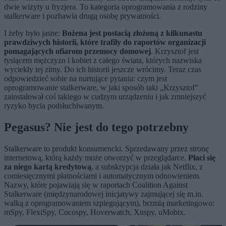
dwie wizyty u fryzjera. To kategoria oprogramowania z rodziny
stalkerware i pozbawia drugą osobę prywatności.
I żeby było jasne:
Bożena jest postacią złożoną z kilkunastu
prawdziwych historii, które trafiły do raportów organizacji
pomagających ofiarom przemocy domowej
. Krzysztof jest
tysiącem mężczyzn i kobiet z całego świata, których nazwiska
wyciekły tej zimy. Do ich historii jeszcze wrócimy. Teraz czas
odpowiedzieć sobie na nurtujące pytania: czym jest
oprogramowanie stalkerware, w jaki sposób taki „Krzysztof”
zainstalował coś takiego w cudzym urządzeniu i jak zmniejszyć
ryzyko bycia podsłuchiwanym.
Pegasus? Nie jest do tego potrzebny
Stalkerware to produkt konsumencki. Sprzedawany przez stronę
internetową, którą każdy może otworzyć w przeglądarce.
Płaci się
za niego kartą kredytową
, a subskrypcja działa jak Netflix, z
comiesięcznymi płatnościami i automatycznym odnowieniem.
Nazwy, które pojawiają się w raportach Coalition Against
Stalkerware (międzynarodowej inicjatywy zajmującej się m.in.
walką z oprogramowaniem szpiegującym), brzmią marketingowo:
mSpy, FlexiSpy, Cocospy, Hoverwatch, Xnspy, uMobix.