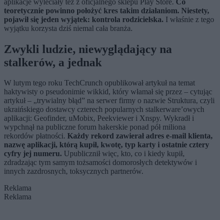
aplikacje wyleciały też z oficjalnego sklepu Play Store.
Co
teoretycznie powinno położyć kres takim działaniom. Niestety,
pojawił się jeden wyjątek: kontrola rodzicielska.
I właśnie z tego
wyjątku korzysta dziś niemal cała branża.
Zwykli ludzie, niewyglądający na
stalkerów, a jednak
W lutym tego roku TechCrunch opublikował artykuł na temat
haktywisty o pseudonimie wikkid, który włamał się przez – cytując
artykuł – „trywialny błąd” na serwer firmy o nazwie Struktura, czyli
ukraińskiego dostawcy czterech popularnych stalkerware’owych
aplikacji: Geofinder, uMobix, Peekviewer i Xnspy. Wykradł i
wypchnął na publiczne forum hakerskie ponad pół miliona
rekordów płatności.
Każdy rekord zawierał adres e-mail klienta,
nazwę aplikacji, którą kupił, kwotę, typ karty i ostatnie cztery
cyfry jej numeru.
Upublicznił więc, kto, co i kiedy kupił,
zdradzając tym samym tożsamości domorosłych detektywów i
innych zazdrosnych, toksycznych partnerów.
Reklama
Reklama