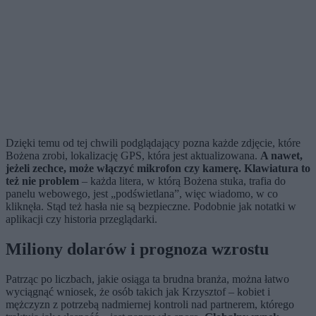
Dzięki temu od tej chwili podglądający pozna każde zdjęcie, które
Bożena zrobi, lokalizację GPS, która jest aktualizowana.
A nawet,
jeżeli zechce, może włączyć mikrofon czy kamerę. Klawiatura to
też nie problem
– każda litera, w którą Bożena stuka, trafia do
panelu webowego, jest „podświetlana”, więc wiadomo, w co
kliknęła. Stąd też hasła nie są bezpieczne. Podobnie jak notatki w
aplikacji czy historia przeglądarki.
Miliony dolarów i prognoza wzrostu
Patrząc po liczbach, jakie osiąga ta brudna branża, można łatwo
wyciągnąć wniosek, że osób takich jak Krzysztof – kobiet i
mężczyzn z potrzebą nadmiernej kontroli nad partnerem, którego