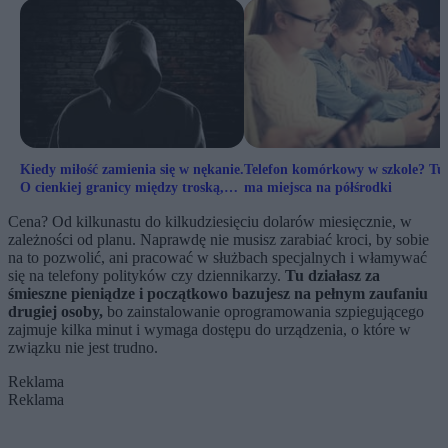
Kiedy miłość zamienia się w nękanie.
Telefon komórkowy w szkole? Tu 
O cienkiej granicy między troską,
ma miejsca na półśrodki
tęsknotą, a stalkingiem po rozstaniu
Cena? Od kilkunastu do kilkudziesięciu dolarów miesięcznie, w
zależności od planu. Naprawdę nie musisz zarabiać kroci, by sobie
na to pozwolić, ani pracować w służbach specjalnych i włamywać
się na telefony polityków czy dziennikarzy.
Tu działasz za
śmieszne pieniądze i początkowo bazujesz na pełnym zaufaniu
drugiej osoby,
bo zainstalowanie oprogramowania szpiegującego
zajmuje kilka minut i wymaga dostępu do urządzenia, o które w
związku nie jest trudno.
Reklama
Reklama