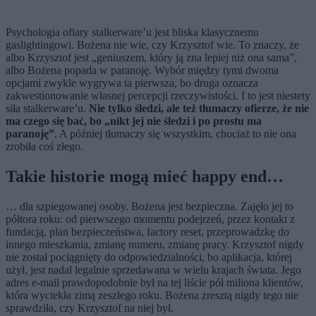
Psychologia ofiary stalkerware’u jest bliska klasycznemu
gaslightingowi. Bożena nie wie, czy Krzysztof wie. To znaczy, że
albo Krzysztof jest „geniuszem, który ją zna lepiej niż ona sama”,
albo Bożena popada w paranoję. Wybór między tymi dwoma
opcjami zwykle wygrywa ta pierwsza, bo druga oznacza
zakwestionowanie własnej percepcji rzeczywistości. I to jest niestety
siła stalkerware’u.
Nie tylko śledzi, ale też tłumaczy ofierze, że nie
ma czego się bać, bo „nikt jej nie śledzi i po prostu ma
paranoję”
. A później tłumaczy się wszystkim, chociaż to nie ona
zrobiła coś złego.
Takie historie mogą mieć happy end…
… dla szpiegowanej osoby. Bożena jest bezpieczna. Zajęło jej to
półtora roku: od pierwszego momentu podejrzeń, przez kontakt z
fundacją, plan bezpieczeństwa, factory reset, przeprowadzkę do
innego mieszkania, zmianę numeru, zmianę pracy. Krzysztof nigdy
nie został pociągnięty do odpowiedzialności, bo aplikacja, której
użył, jest nadal legalnie sprzedawana w wielu krajach świata. Jego
adres e-mail prawdopodobnie był na tej liście pół miliona klientów,
która wyciekła zimą zeszłego roku. Bożena zresztą nigdy tego nie
sprawdziła, czy Krzysztof na niej był.