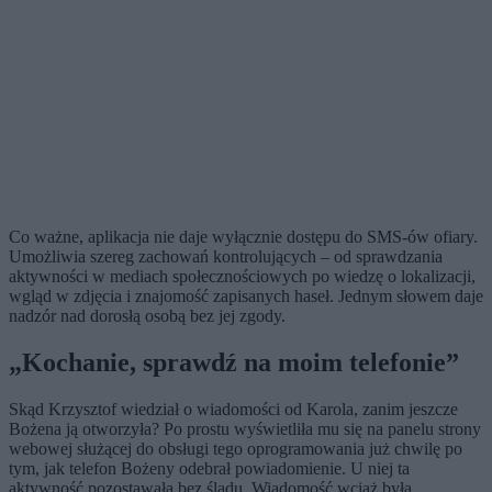
Co ważne, aplikacja nie daje wyłącznie dostępu do SMS-ów ofiary.
Umożliwia szereg zachowań kontrolujących – od sprawdzania
aktywności w mediach społecznościowych po wiedzę o lokalizacji,
wgląd w zdjęcia i znajomość zapisanych haseł. Jednym słowem daje
nadzór nad dorosłą osobą bez jej zgody.
„Kochanie, sprawdź na moim telefonie”
Skąd Krzysztof wiedział o wiadomości od Karola, zanim jeszcze
Bożena ją otworzyła? Po prostu wyświetliła mu się na panelu strony
webowej służącej do obsługi tego oprogramowania już chwilę po
tym, jak telefon Bożeny odebrał powiadomienie. U niej ta
aktywność pozostawała bez śladu. Wiadomość wciąż była