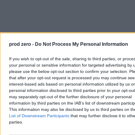
prod zero -
Do Not Process My Personal Information
If you wish to opt-out of the sale, sharing to third parties, or proce
your personal or sensitive information for targeted advertising by 
TechCrunch zweryfikował te dane i okazało się, że są prawdziwe.
Jak to zrobili, nie mając dostępu do skrzynek pocztowych
please use the below opt-out section to confirm your selection. Pl
użytkowników? Deweloperzy aplikacji Struktura podczas
that after your opt-out request is processed you may continue see
testowania skonfigurowali sobie kod tak, by wszystkie maile, w tym
interest-based ads based on personal information utilized by us or
też reset hasła, trafiały na serwery Mailtrap zamiast do prawdziwych
personal information disclosed to third parties prior to your opt-ou
skrzynek mailowych.
may separately opt-out of the further disclosure of your personal
Kiedy więc apka wysyłała maila, to połączenie szło na ten fałszywy
information by third parties on the IAB’s list of downstream partici
serwer SMTP i wiadomość lądowała w odpowiedniej skrzynce na
This information may also be disclosed by us to third parties on t
stronie mailtrap.io (to taki system do sprawdzania, czy
wszystko
List of Downstream Participants
that may further disclose it to othe
działa tak, jak chcemy
, zanim jeszcze uruchomimy serwis
parties.
produkcyjnie), gdzie deweloper może sobie ją podglądnąć. Po
wdrożeniu na produkcji ktoś zapomniał przełączyć tę konfigurację i