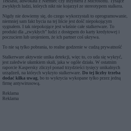
Teksasu, adwokata z Niemiec czy inżyniera z Microsoftu. Tysiące
zwykłych ludzi, których nikt nie kojarzył ze stereotypem stalkera.
Nigdy nie dowiemy się, do czego wykorzystali to oprogramowanie,
niemniej sam fakt bycia na tej liście jest dość niepokojącym
sygnałem. I tak niepokojące jest właśnie całe stalkerware. To
produkt dla „zwykłych” ludzi z dostępem do karty kredytowej i
poczuciem lub urojeniem, że ich partner coś ukrywa.
To nie są tylko pobrania, to realne godzenie w cudzą prywatność
Stalkerware aktywnie unika detekcji, więc to, co uda się wykryć,
jest zaledwie ułamkiem skali, jaka w ogóle działa. W ostatnim
raporcie Kaspersky zliczył ponad trzydzieści tysięcy unikalnych
urządzeń, na których wykryto stalkerware.
Do tej liczby trzeba
dodać kilka uwag
, bo to wykrycia wykopane tylko przez jedną
firmę antywirusową.
Reklama
Reklama