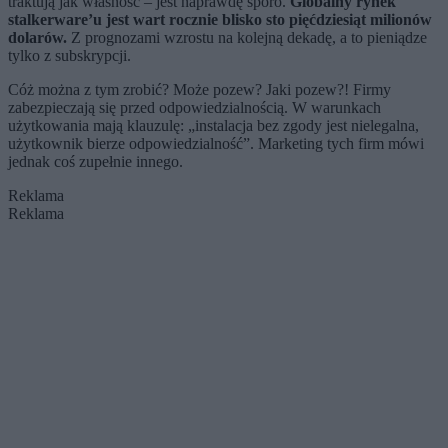
traktują jak własność – jest naprawdę sporo.
Globalny rynek
stalkerware’u jest wart rocznie blisko sto pięćdziesiąt milionów
dolarów.
Z prognozami wzrostu na kolejną dekadę, a to pieniądze
tylko z subskrypcji.
Cóż można z tym zrobić? Może pozew? Jaki pozew?! Firmy
zabezpieczają się przed odpowiedzialnością. W warunkach
użytkowania mają klauzulę: „instalacja bez zgody jest nielegalna,
użytkownik bierze odpowiedzialność”. Marketing tych firm mówi
jednak coś zupełnie innego.
Reklama
Reklama