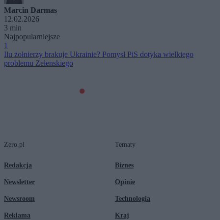
Marcin Darmas
12.02.2026
3 min
Najpopularniejsze
1
Ilu żołnierzy brakuje Ukrainie? Pomysł PiS dotyka wielkiego
problemu Zełenskiego
Zero.pl
Tematy
Redakcja
Biznes
Newsletter
Opinie
Newsroom
Technologia
Reklama
Kraj