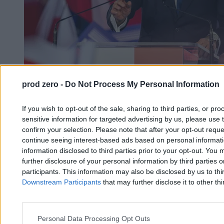
prod zero -
Do Not Process My Personal Information
Przełom w sporze o nominacje. Prezydent
If you wish to opt-out of the sale, sharing to third parties, or pr
Nawrocki podjął decyzję
sensitive information for targeted advertising by us, please use 
confirm your selection. Please note that after your opt-out req
continue seeing interest-based ads based on personal informatio
Tomasz Pałasz
information disclosed to third parties prior to your opt-out. You 
20.03.2026
further disclosure of your personal information by third parties 
3 min
participants. This information may also be disclosed by us to thi
Kraj
Downstream Participants
that may further disclose it to other thi
Personal Data Processing Opt Outs