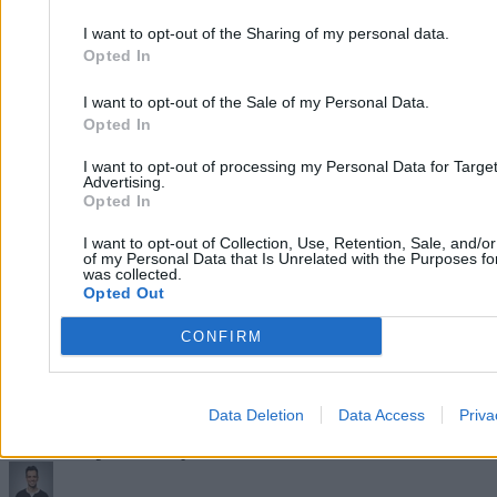
I want to opt-out of the Sharing of my personal data.
Opted In
I want to opt-out of the Sale of my Personal Data.
Opted In
I want to opt-out of processing my Personal Data for Targe
Advertising.
Opted In
I want to opt-out of Collection, Use, Retention, Sale, and/o
of my Personal Data that Is Unrelated with the Purposes for
was collected.
Opted Out
CONFIRM
Data Deletion
Data Access
Priva
Spór o dostęp Cenckiewicza do tajnych
informacji. Dobrzyński: Leśkiewicz łże