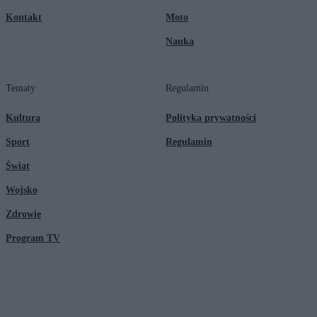
Kontakt
Moto
Nauka
Tematy
Regulamin
Kultura
Polityka prywatności
Sport
Regulamin
Świat
Wojsko
Zdrowie
Program TV
© 2026 Kanał Zero Spółka Akcyjna