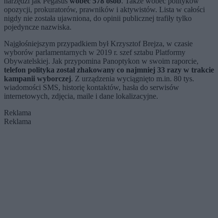
narzędzi jak Pegasus
wobec 578 osób
. Także wobec polityków
opozycji, prokuratorów, prawników i aktywistów. Lista w całości
nigdy nie została ujawniona, do opinii publicznej trafiły tylko
pojedyncze nazwiska.
Najgłośniejszym przypadkiem był Krzysztof Brejza, w czasie
wyborów parlamentarnych w 2019 r. szef sztabu Platformy
Obywatelskiej. Jak przypomina Panoptykon w swoim raporcie,
telefon polityka został zhakowany co najmniej 33 razy w trakcie
kampanii wyborczej
. Z urządzenia wyciągnięto m.in. 80 tys.
wiadomości SMS, historię kontaktów, hasła do serwisów
internetowych, zdjęcia, maile i dane lokalizacyjne.
Reklama
Reklama