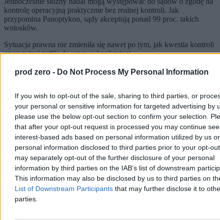
Jednocześnie służby nadal mogą występować do sądów o zgodę na
kontrolę operacyjną praktycznie bez realnej kontroli. Jak
przypomina Panoptykon, sądy akceptują ponad 99 proc. takich
wniosków.
Sytuacja prawna nie zmieniła się nawet po tym, jak kwestia kontroli
operacyjnej trafiła do umowy koalicyjnej.
prod zero -
Do Not Process My Personal Information
If you wish to opt-out of the sale, sharing to third parties, or proce
your personal or sensitive information for targeted advertising by 
please use the below opt-out section to confirm your selection. Pl
that after your opt-out request is processed you may continue see
interest-based ads based on personal information utilized by us or
personal information disclosed to third parties prior to your opt-ou
Prokuratura wnioskuje o uchylenie
Wielki skandal z Predatorem.
may separately opt-out of the further disclosure of your personal
immunitetu Mariusza Kamińskiego.
Wyrok: 126 lat za aferę podsłuc
Najpopularniejsze
information by third parties on the IAB’s list of downstream partici
Chodzi o dwie sprawy
w Grecji
1
This information may also be disclosed by us to third parties on t
Mniej łóżek dla pacjentów, więcej gabinetów dla lekarzy.
List of Downstream Participants
that may further disclose it to othe
Ujawniamy zmiany w Szpitalu Południowym
parties.
2
To najlepszy prezydent od 1989 roku? Jednoznaczny wynik