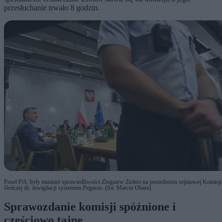
przesłuchanie trwało 8 godzin.
Poseł PiS, były minister sprawiedliwości Zbigniew Ziobro na posiedzeniu sejmowej Komisji
śledczej ds. inwigilacji systemem Pegasus. (fot. Marcin Obara)
Sprawozdanie komisji spóźnione i
częściowo tajne