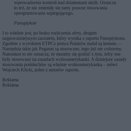
wprowadzenia kontroli nad działaniami służb. Oznacza
to też, że nie zmieniły się ramy prawne stosowania
oprogramowania szpiegującego.
Panoptykon
I to właśnie jest, po braku rozliczenia afery, drugim
najpoważniejszym zarzutem, który wynika z raportu Panoptykonu.
Zgodnie z wyrokiem ETPCz prawa Polaków nadal są łamane. –
Narzędzia takie jak Pegasus są stosowane, tego już nie cofniemy.
Natomiast to nie oznacza, że musimy się godzić z tym, żeby one
były stosowane na zasadach wolnoamerykanki. A dzisiejsze zasady
stosowania podsłuchów są właśnie wolnoamerykanką – mówi
Wojciech Klicki, jeden z autorów raportu.
Reklama
Reklama