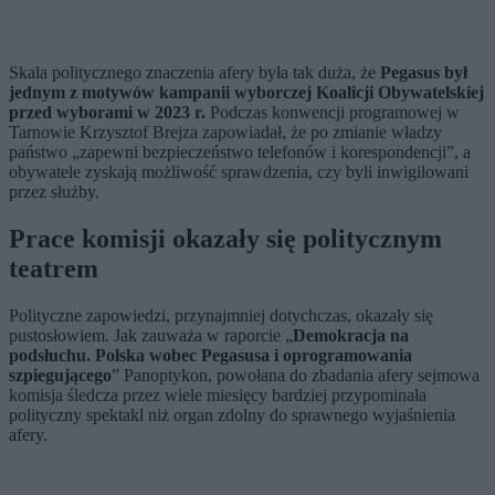
Skala politycznego znaczenia afery była tak duża, że
Pegasus był
jednym z motywów kampanii wyborczej Koalicji Obywatelskiej
przed wyborami w 2023 r.
Podczas konwencji programowej w
Tarnowie Krzysztof Brejza zapowiadał, że po zmianie władzy
państwo „zapewni bezpieczeństwo telefonów i korespondencji”, a
obywatele zyskają możliwość sprawdzenia, czy byli inwigilowani
przez służby.
Prace komisji okazały się politycznym
teatrem
Polityczne zapowiedzi, przynajmniej dotychczas, okazały się
pustosłowiem. Jak zauważa w raporcie „
Demokracja na
podsłuchu. Polska wobec Pegasusa i oprogramowania
szpiegującego
” Panoptykon, powołana do zbadania afery sejmowa
komisja śledcza przez wiele miesięcy bardziej przypominała
polityczny spektakl niż organ zdolny do sprawnego wyjaśnienia
afery.