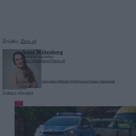
Źródło:
Zero.pl
Anna Wittenberg
Redaktor naczelna
anna.wittenberg@zero.pl
Tagi:
cyberbezpieczeństwo
inwigilacja
Michał Woś
Pegasus
Tomasz Siemoniak
Zbigniew Ziobro
Zobacz również
Kraj