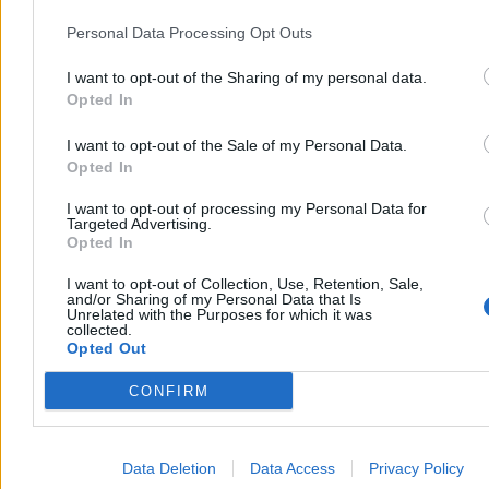
sondażu
3
Personal Data Processing Opt Outs
Nawrocki niszczy, ale wajb się zgadza. O roku prezydentury
4
I want to opt-out of the Sharing of my personal data.
Chwila ochłody, ale potem lato nie odpuści. Mamy nową wakacyjną
Opted In
prognozę
5
Rolnik zaorał świeżo położony asfalt na ulicy. „Twierdzi, że to jego
I want to opt-out of the Sale of my Personal Data.
droga”
Opted In
6
Jeziora znikają z krajobrazu Wielkopolski. „Ludzie dzwonią i
I want to opt-out of processing my Personal Data for
pytają, czy jeszcze istnieją”
Targeted Advertising.
7
Opted In
Konfederacja wyśmiewa obietnicę wyborczą PiS. „Nikt nie
wybierze podróbki”
I want to opt-out of Collection, Use, Retention, Sale,
8
and/or Sharing of my Personal Data that Is
Unrelated with the Purposes for which it was
Kierowca autobusu przyszedł do pracy w spódnicy. ZTM go ukarał
collected.
9
Opted Out
„Ja to mogę nie wychodzić ze stroju”. Strażniczka tradycji
Żywiecczyzny
CONFIRM
10
Wiceprezydent Warszawy: Pacjenci wciąż wybierają Szpital
Południowy
Reklama
Data Deletion
Data Access
Privacy Policy
Reklama