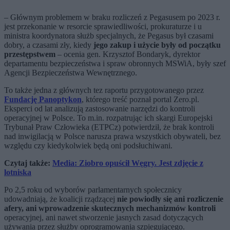
– Głównym problemem w braku rozliczeń z Pegasusem po 2023 r.
jest przekonanie w resorcie sprawiedliwości, prokuraturze i u
ministra koordynatora służb specjalnych, że Pegasus był czasami
dobry, a czasami zły, kiedy
jego zakup i użycie były od początku
przestępstwem
– ocenia gen. Krzysztof Bondaryk, dyrektor
departamentu bezpieczeństwa i spraw obronnych MSWiA, były szef
Agencji Bezpieczeństwa Wewnętrznego.
To także jedna z głównych tez raportu przygotowanego przez
Fundację Panoptykon
, którego treść poznał portal Zero.pl.
Eksperci od lat analizują zastosowanie narzędzi do kontroli
operacyjnej w Polsce. To m.in. rozpatrując ich skargi Europejski
Trybunał Praw Człowieka (ETPCz) potwierdził, że brak kontroli
nad inwigilacją w Polsce narusza prawa wszystkich obywateli, bez
względu czy kiedykolwiek będą oni podsłuchiwani.
Czytaj także:
Media: Ziobro opuścił Węgry. Jest zdjęcie z
lotniska
Po 2,5 roku od wyborów parlamentarnych społecznicy
udowadniają, że koalicji rządzącej
nie powiodły się ani rozliczenie
afery, ani wprowadzenie skutecznych mechanizmów kontroli
operacyjnej, ani nawet stworzenie jasnych zasad dotyczących
używania przez służby oprogramowania szpiegującego.