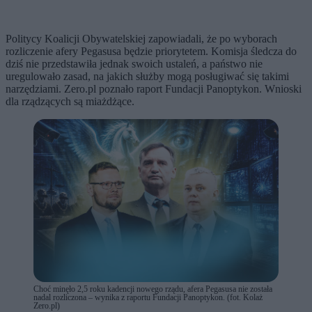
Politycy Koalicji Obywatelskiej zapowiadali, że po wyborach
rozliczenie afery Pegasusa będzie priorytetem. Komisja śledcza do
dziś nie przedstawiła jednak swoich ustaleń, a państwo nie
uregulowało zasad, na jakich służby mogą posługiwać się takimi
narzędziami. Zero.pl poznało raport Fundacji Panoptykon. Wnioski
dla rządzących są miażdżące.
Choć minęło 2,5 roku kadencji nowego rządu, afera Pegasusa nie została
nadal rozliczona – wynika z raportu Fundacji Panoptykon. (fot. Kolaż
Zero.pl)