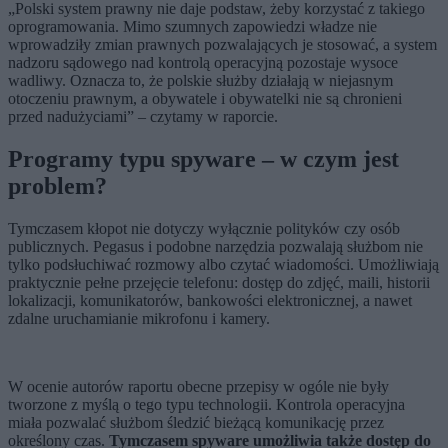
„Polski system prawny nie daje podstaw, żeby korzystać z takiego
oprogramowania. Mimo szumnych zapowiedzi władze nie
wprowadziły zmian prawnych pozwalających je stosować, a system
nadzoru sądowego nad kontrolą operacyjną pozostaje wysoce
wadliwy. Oznacza to, że polskie służby działają w niejasnym
otoczeniu prawnym, a obywatele i obywatelki nie są chronieni
przed nadużyciami” – czytamy w raporcie.
Programy typu spyware – w czym jest
problem?
Tymczasem kłopot nie dotyczy wyłącznie polityków czy osób
publicznych. Pegasus i podobne narzędzia pozwalają służbom nie
tylko podsłuchiwać rozmowy albo czytać wiadomości. Umożliwiają
praktycznie pełne przejęcie telefonu: dostęp do zdjęć, maili, historii
lokalizacji, komunikatorów, bankowości elektronicznej, a nawet
zdalne uruchamianie mikrofonu i kamery.
W ocenie autorów raportu obecne przepisy w ogóle nie były
tworzone z myślą o tego typu technologii. Kontrola operacyjna
miała pozwalać służbom śledzić bieżącą komunikację przez
określony czas.
Tymczasem spyware umożliwia także dostęp do