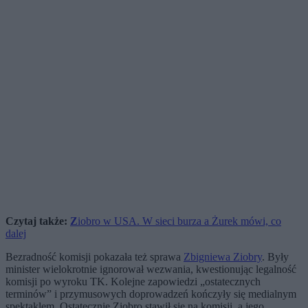
Czytaj także:
Z
iobro w USA. W sieci burza a Żurek mówi, co
dalej
Bezradność komisji pokazała też sprawa
Zbigniewa Ziobry
. Były
minister wielokrotnie ignorował wezwania, kwestionując legalność
komisji po wyroku TK. Kolejne zapowiedzi „ostatecznych
terminów” i przymusowych doprowadzeń kończyły się medialnym
spektaklem. Ostatecznie Ziobro stawił się na komisji, a jego