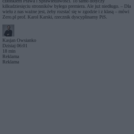
członkiem Prawa i Sprawiedliwości. To samo dotyczy
kilkudziesięciu stronników byłego premiera. Ale już niedługo. – Dla
wielu z nas ważne jest, żeby rozstać się w zgodzie i z klasą – mówi
Zero.pl prof. Karol Karski, rzecznik dyscyplinarny PiS.
Kasjan Owsianko
Dzisiaj 06:01
18 min
Reklama
Reklama