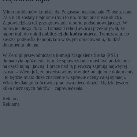
Mimo problemów komisja ds. Pegasusa przesłuchała 79 osób, dane
22 z nich zostały utajnione (byli to np. funkcjonariusze służb).
Zapowiedziała też przygotowanie raportu podsumowującego. W
połowie lutego 2026 r. Tomasz Trela (Lewica) przekonywał, że
raport trafi do opinii publicznej
do końca marca
. Tymczasem, co
zresztą podkreśla Panoptykon w swym opracowaniu, do dziś
dokumentu nie ma.
W Zero.pl przewodnicząca komisji Magdalena Sroka (PSL)
tłumaczyła opóźnienia tym, że sprawozdanie musi być podzielone
na część tajną i jawną. I prace nad tą pierwszą zajmują najwięcej
czasu. – Wiem już, że przedstawimy również odtajnione dokumenty
i to będzie miało duże znaczenie w sprawie oceny całej sytuacji.
Właśnie dlatego końcówka prac trwa nieco dłużej. Będzie jeszcze
kilka nieznanych faktów – zapowiedziała.
Reklama
Reklama