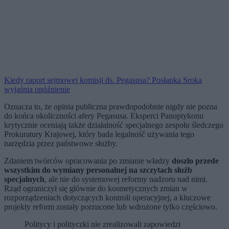
Kiedy raport sejmowej komisji ds. Pegasusa? Posłanka Sroka
wyjaśnia opóźnienie
Oznacza to, że opinia publiczna prawdopodobnie nigdy nie pozna
do końca okoliczności afery Pegasusa. Eksperci Panoptykonu
krytycznie oceniają także działalność specjalnego zespołu śledczego
Prokuratury Krajowej, który bada legalność używania tego
narzędzia przez państwowe służby.
Zdaniem twórców opracowania po zmianie władzy
doszło przede
wszystkim do wymiany personalnej na szczytach służb
specjalnych
, ale nie do systemowej reformy nadzoru nad nimi.
Rząd ograniczył się głównie do kosmetycznych zmian w
rozporządzeniach dotyczących kontroli operacyjnej, a kluczowe
projekty reform zostały porzucone lub wdrożone tylko częściowo.
Politycy i polityczki nie zrealizowali zapowiedzi