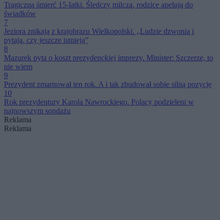
Tragiczna śmierć 15-latki. Śledczy milczą, rodzice apelują do
świadków
7
Jeziora znikają z krajobrazu Wielkopolski. „Ludzie dzwonią i
pytają, czy jeszcze istnieją”
8
Mazurek pyta o koszt prezydenckiej imprezy. Minister: Szczerze, to
nie wiem
9
Prezydent zmarnował ten rok. A i tak zbudował sobie silną pozycję
10
Rok prezydentury Karola Nawrockiego. Polacy podzieleni w
najnowszym sondażu
Reklama
Reklama