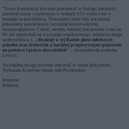
”Nowa Konstytucja powinna powstawać w dialogu otwartym,
pluralistycznym i osadzonym w realiach XXI wieku a nie w
nostalgii za przeszłością. Tymczasem skład rady jest niemal
jednorodny pokoleniowo i wyraźnie konserwatywny
światopoglądowo. Całość, niestety, bardziej przypomina realia lat
90. niż odpowiedź na wyzwania współczesnego, zróżnicowanego
społeczeństwa. (...)
Brakuje w tej Radzie głosu młodszych
pokoleń oraz środowisk o bardziej progresywnym spojrzeniu
na państwo i prawa obywatelskie
” – skomentowała posłanka
Lewicy.
Szczególną uwagę przykuła obecność w radzie byłej prezes
Trybunału Konstytucyjnego Julii Przyłębskiej.
Reklama
Reklama