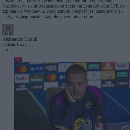
doszło do napaści z użyciem ostrego przedmiotu na 15-latka.
Nastolatek w stanie zagrażającym życiu trafił śmigłowcem LPR do
szpitala we Wrocławiu. Podejrzanym o napaść jest zatrzymany 16-
latek; drugiego nastolatka policja zwolniła do domu.
Aleksandra Cieślik
Dzisiaj 15:22
2 min
Kraj