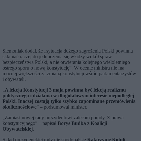
Siemoniak dodał, że „sytuacja dużego zagrożenia Polski powinna
skłaniać raczej do jednoczenia się władzy wokół spraw
bezpieczeństwa Polski, a nie otwierania kolejnego wieloletniego
ostrego sporu o nową konstytucję”. W ocenie ministra nie ma
mocnej większości za zmianą konstytucji wśród parlamentarzystów
i obywateli.
„
A lekcja Konstytucji 3 maja powinna być lekcją realizmu
politycznego i działania w długofalowym interesie niepodległej
Polski. Inaczej zostają tylko szybko zapominane przemówienia
okolicznościowe
” – podsumował minister.
„Zamiast nowej rady prezydentowi zalecam porady. Z prawa
konstytucyjnego” – napisał
Borys Budka z Koalicji
Obywatelskiej
.
Skład prezydenckiej rady nie spodobał się
Katarzynie Kotuli
.