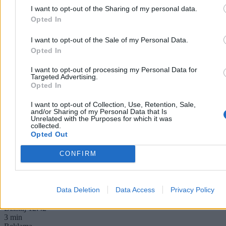
I want to opt-out of the Sharing of my personal data.
Opted In
I want to opt-out of the Sale of my Personal Data.
Opted In
I want to opt-out of processing my Personal Data for
Targeted Advertising.
Opted In
To najlepszy prezydent od 1989 roku?
I want to opt-out of Collection, Use, Retention, Sale,
and/or Sharing of my Personal Data that Is
Jednoznaczny wynik sondażu
Unrelated with the Purposes for which it was
collected.
44,7 proc. Polaków uważa, że dotychczas najlepszym prezydentem
Opted Out
Polski po 1989 r. był Aleksander Kwaśniewski – wynika z sondażu
przeprowadzonego dla Wirtualnej Polski. Najgorzej w badaniu
CONFIRM
wypadł Lech Wałęsa i Wojciech Jaruzelski.
Data Deletion
Data Access
Privacy Policy
Paweł Żurek
Dzisiaj 12:42
3 min