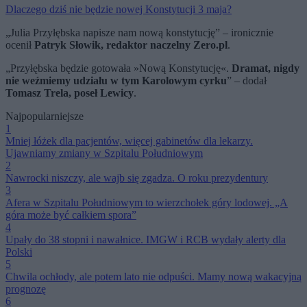
Dlaczego dziś nie będzie nowej Konstytucji 3 maja?
„Julia Przyłębska napisze nam nową konstytucję” – ironicznie
ocenił
Patryk Słowik, redaktor naczelny Zero.pl
.
„Przyłębska będzie gotowała »Nową Konstytucję«.
Dramat, nigdy
nie weźmiemy udziału w tym Karolowym cyrku
” – dodał
Tomasz Trela, poseł Lewicy
.
Najpopularniejsze
1
Mniej łóżek dla pacjentów, więcej gabinetów dla lekarzy.
Ujawniamy zmiany w Szpitalu Południowym
2
Nawrocki niszczy, ale wajb się zgadza. O roku prezydentury
3
Afera w Szpitalu Południowym to wierzchołek góry lodowej. „A
góra może być całkiem spora”
4
Upały do 38 stopni i nawałnice. IMGW i RCB wydały alerty dla
Polski
5
Chwila ochłody, ale potem lato nie odpuści. Mamy nową wakacyjną
prognozę
6