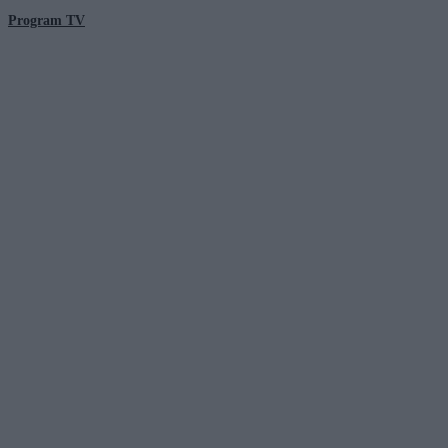
Program TV
© 2026 Kanał Zero Spółka Akcyjna