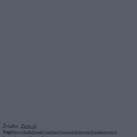
Źródło:
Zero.pl
Tagi:
Borys Budka
Donald Tusk
Karol Nawrocki
Katarzyna Kotula
konstytucja