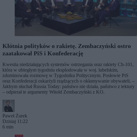
Kłótnia polityków o rakietę. Zembaczyński ostro
zaatakował PiS i Konfederację
Kwestia niedziałających systemów ostrzegania oraz rakiety Ch-101,
która w ubiegłym tygodniu eksplodowała w woj. lubelskim,
zdominowała rozmowę w Tygodniku Politycznym. Posłowie PiS
oraz Konfederacji oskarżyli rządzących o okłamywanie obywateli. –
Jakbym słuchał Russia Today: państwo nie działa, państwo z tektury
– odpierał te argumenty Witold Zembaczyński z KO.
Paweł Żurek
Dzisiaj 11:22
6 min