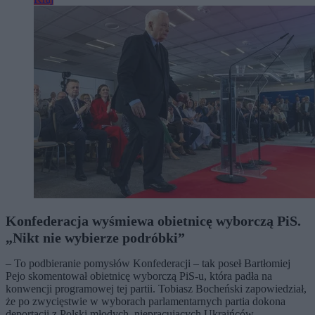
Konfederacja wyśmiewa obietnicę wyborczą PiS.
„Nikt nie wybierze podróbki”
– To podbieranie pomysłów Konfederacji – tak poseł Bartłomiej
Pejo skomentował obietnicę wyborczą PiS-u, która padła na
konwencji programowej tej partii. Tobiasz Bocheński zapowiedział,
że po zwycięstwie w wyborach parlamentarnych partia dokona
deportacji z Polski młodych, niepracujących Ukraińców.