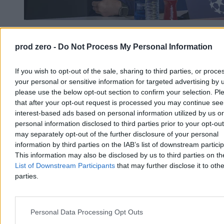
Barcelona odwołała mecz towarzyski. Chodzi o
prod zero -
Do Not Process My Personal Information
sytuację w Ceucie
Barcelona odwołała przedsezonowy towarzyski mecz piłkarski w
If you wish to opt-out of the sale, sharing to third parties, or proce
Maroku z powodu trwającego kryzysu granicznego w Ceucie,
your personal or sensitive information for targeted advertising by 
hiszpańskiej eksklawie w Afryce Północnej - poinformował klub.
please use the below opt-out section to confirm your selection. Pl
Spotkanie z Ittihad Riadi Tanger miało odbyć się 15 sierpnia.
that after your opt-out request is processed you may continue see
interest-based ads based on personal information utilized by us or
personal information disclosed to third parties prior to your opt-ou
Paweł Żurek
may separately opt-out of the further disclosure of your personal
Dzisiaj 13:18
information by third parties on the IAB’s list of downstream partici
2 min
This information may also be disclosed by us to third parties on t
List of Downstream Participants
that may further disclose it to othe
Kraj
parties.
Personal Data Processing Opt Outs