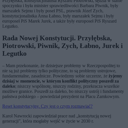
Przyłębska, konstytucjonalista Ryszard Piotrowski, sędzia w stanie
spoczynku i była minister sprawiedliwości Barbara Piwnik, były
marszałek Sejmu i były poseł PSL, prawnik Józef Zych,
konstytucjonalistka Anna Łabno, były marszałek Sejmu i były
europoseł PiS Marek Jurek, a także były europoseł PiS Ryszard
Legutko.
Rada Nowej Konstytucji. Przyłębska,
Piotrowski, Piwnik, Zych, Łabno, Jurek i
Legutko
– Mam przekonanie, że dzisiejsze problemy w Rzeczpospolitej to
nie są już problemy tylko polityczne, to są problemy ustrojowe,
fundamentalne, zasadnicze. Powiedzmy sobie szczerze, że
żyjemy
dzisiaj w momencie, w którym konflikt polityczny poszedł za
daleko
; niszczy wspólnotę, niszczy rodziny, przekracza wszelkie
możliwe granice. Poszedł za daleko, bo niszczy ustrój i fundamenty
państwa polskiego – powiedział prezydent na Placu Zamkowym.
Reset konstytucyjny. Czy jest o czym rozmawiać?
Karol Nawrocki zapowiedział prace nad „konstytucją nowej
generacji”, która mogłaby wejść w życie w 2030 r.