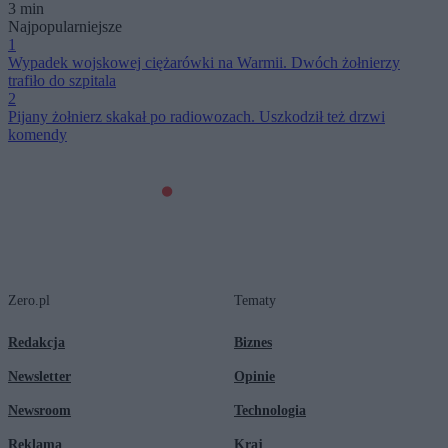
3 min
Najpopularniejsze
1
Wypadek wojskowej ciężarówki na Warmii. Dwóch żołnierzy
trafiło do szpitala
2
Pijany żołnierz skakał po radiowozach. Uszkodził też drzwi
komendy
Zero.pl
Tematy
Redakcja
Biznes
Newsletter
Opinie
Newsroom
Technologia
Reklama
Kraj