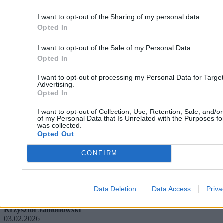
I want to opt-out of the Sharing of my personal data.
Opted In
I want to opt-out of the Sale of my Personal Data.
Opted In
I want to opt-out of processing my Personal Data for Targe
Advertising.
Opted In
I want to opt-out of Collection, Use, Retention, Sale, and/o
of my Personal Data that Is Unrelated with the Purposes for
was collected.
Opted Out
CONFIRM
Rosyjski agent w ministerstwie obrony? Poranna
akcja SKW
Data Deletion
Data Access
Priva
Krzysztof Jabłonowski
03.02.2026