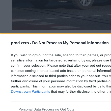
Nagła śmierć żołnierza w Warszawie.
prod zero -
Do Not Process My Personal Information
Prokuratura wyjaśnia sprawę
If you wish to opt-out of the sale, sharing to third parties, or pr
Krzysztof Jabłonowski
sensitive information for targeted advertising by us, please use 
19.03.2026
confirm your selection. Please note that after your opt-out req
2 min
continue seeing interest-based ads based on personal informatio
information disclosed to third parties prior to your opt-out. You 
Kraj
further disclosure of your personal information by third parties 
participants. This information may also be disclosed by us to thi
Downstream Participants
that may further disclose it to other thi
Personal Data Processing Opt Outs