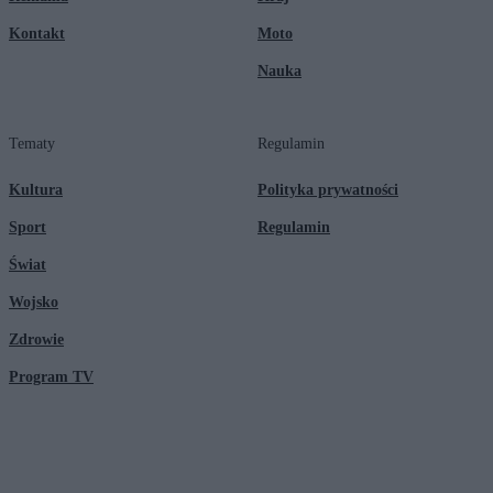
Kontakt
Moto
Nauka
Tematy
Regulamin
Kultura
Polityka prywatności
Sport
Regulamin
Świat
Wojsko
Zdrowie
Program TV
© 2026 Kanał Zero Spółka Akcyjna