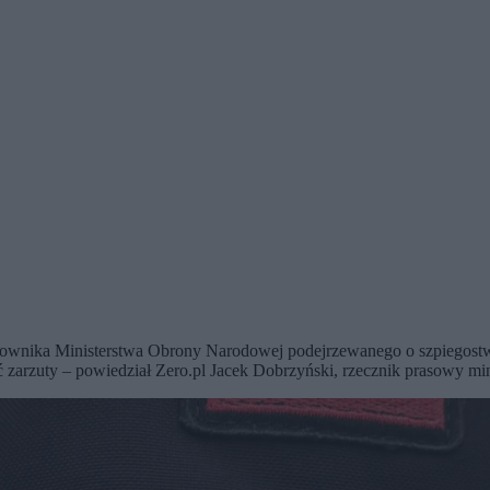
wnika Ministerstwa Obrony Narodowej podejrzewanego o szpiegostwo 
ć zarzuty – powiedział Zero.pl Jacek Dobrzyński, rzecznik prasowy min