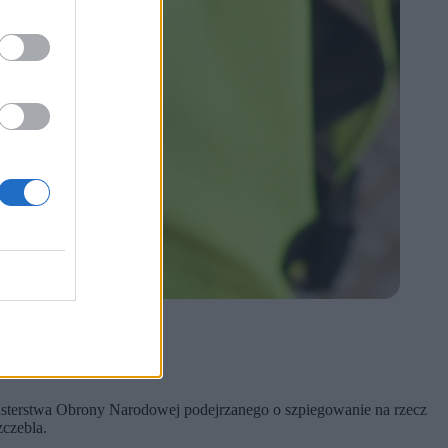
a rzecz Rosji.
sterstwa Obrony Narodowej podejrzanego o szpiegowanie na rzecz
zczebla.