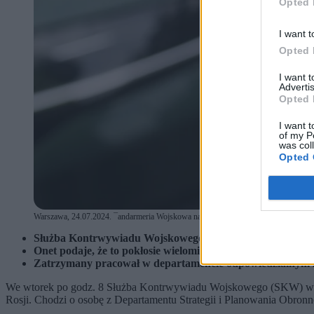
Opted 
I want t
Opted 
I want 
Advertis
Opted 
I want t
of my P
was col
Opted 
Warszawa, 24.07.2024. ¯andarmeria Wojskowa na jednej z ulic w Warszawie, 24 bm
Służba Kontrwywiadu Wojskowego zatrzymała pracownika 
Onet podaje, że to pokłosie wielomiesięcznego śledztwa.
Zatrzymany pracował w departamencie odpowiedzialnym za
We wtorek po godz. 8 Służba Kontrwywiadu Wojskowego (SKW) we w
Rosji. Chodzi o osobę z Departamentu Strategii i Planowania Obro