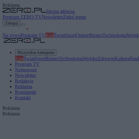
Reklama
Strona główna
Program ZERO TV
Newsletter
Zgłoś temat
Zaloguj
Na żywo
Program TV
Kraj
Świat
Sport
Opinie
Biznes
Technologia
Wojsk
Wszystkie kategorie
Kraj
Świat
Sport
Biznes
Technologia
Wojsko
Zdrowie
Kultura
Nau
Program TV
Najnowsze
Newsletter
Redakcja
Reklama
Regulamin
Kontakt
Reklama
Reklama