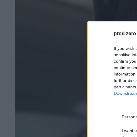
prod zero
If you wish 
sensitive in
confirm you
continue se
information 
further disc
participants
Downstream 
Persona
I want t