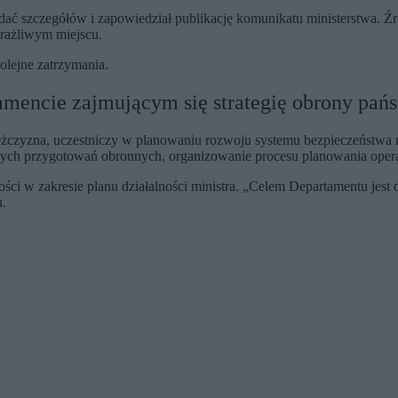
dać szczegółów i zapowiedział publikację komunikatu ministerstwa. 
wrażliwym miejscu.
olejne zatrzymania.
mencie zajmującym się strategię obrony pań
mężczyzna, uczestniczy w planowaniu rozwoju systemu bezpieczeństw
ych przygotowań obronnych, organizowanie procesu planowania operac
ści w zakresie planu działalności ministra. „Celem Departamentu jest 
u.