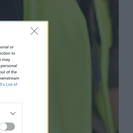
sonal or
ection to
ou may
 personal
out of the
 downstream
B’s List of