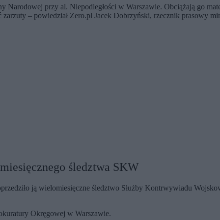
ny Narodowej przy al. Niepodległości w Warszawie. Obciążają go ma
ć zarzuty – powiedział Zero.pl Jacek Dobrzyński, rzecznik prasowy min
omiesięcznego śledztwa SKW
przedziło ją wielomiesięczne śledztwo Służby Kontrwywiadu Wojsko
rokuratury Okręgowej w Warszawie.