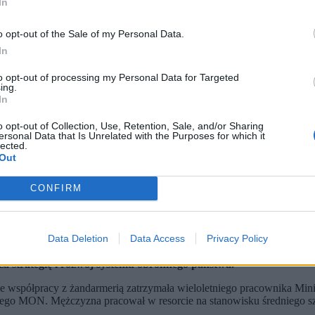
In
o opt-out of the Sale of my Personal Data.
In
to opt-out of processing my Personal Data for Targeted
ing.
In
o opt-out of Collection, Use, Retention, Sale, and/or Sharing
ersonal Data that Is Unrelated with the Purposes for which it
lected.
Out
CONFIRM
. (az/zkoc) PAP/ Albert Zawada
Data Deletion
Data Access
Privacy Policy
Ministerstwa Obrony Narodowej podejrzewanego o szpiegostwo n
 SKW miało zebrać mocne dowody przeciw mężczyźnie.
 strategię i rozwój systemu obronnego państwa.
spółpracy z żandarmerią zatrzymała wieloletniego pracownika Mini
nnego MON. Mężczyzna pracował w resorcie na stanowisku średniego s