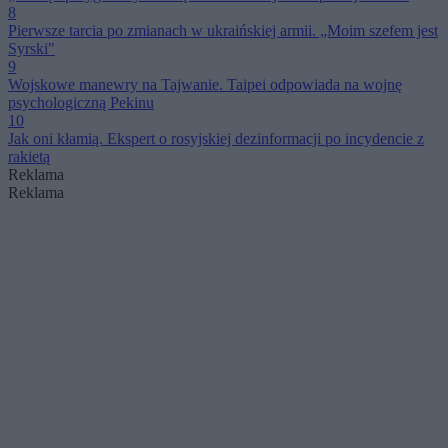
8
Pierwsze tarcia po zmianach w ukraińskiej armii. „Moim szefem jest
Syrski"
9
Wojskowe manewry na Tajwanie. Taipei odpowiada na wojnę
psychologiczną Pekinu
10
Jak oni kłamią. Ekspert o rosyjskiej dezinformacji po incydencie z
rakietą
Reklama
Reklama