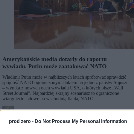
Amerykańskie media dotarły do raportu
wywiadu. Putin może zaatakować NATO
Władimir Putin może w najbliższych latach spróbować sprawdzić
spójność NATO ograniczonym atakiem na jedno z państw Sojuszu
– wynika z nowych ocen wywiadu USA, o których pisze „Wall
Street Journal”. Najbardziej skrajny scenariusz to ograniczone
wtargnięcie lądowe na wschodnią flankę NATO.
prod zero -
Do Not Process My Personal Information
Tomasz Pałasz
07.08.2026
4 min