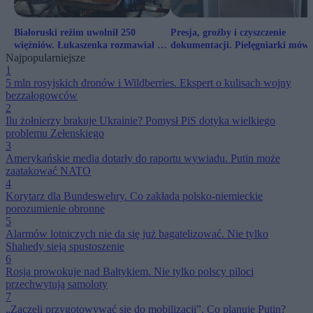
Białoruski reżim uwolnił 250
Presja, groźby i czyszczenie
więźniów. Łukaszenka rozmawiał z
dokumentacji. Pielęgniarki mówi
Najpopularniejsze
człowiekiem Trumpa
co dzieje się w szpitalach
1
5 mln rosyjskich dronów i Wildberries. Ekspert o kulisach wojny
bezzałogowców
2
Ilu żołnierzy brakuje Ukrainie? Pomysł PiS dotyka wielkiego
problemu Zełenskiego
3
Amerykańskie media dotarły do raportu wywiadu. Putin może
zaatakować NATO
4
Korytarz dla Bundeswehry. Co zakłada polsko-niemieckie
porozumienie obronne
5
Alarmów lotniczych nie da się już bagatelizować. Nie tylko
Shahedy sieją spustoszenie
6
Rosja prowokuje nad Bałtykiem. Nie tylko polscy piloci
przechwytują samoloty
7
„Zaczęli przygotowywać się do mobilizacji”. Co planuje Putin?