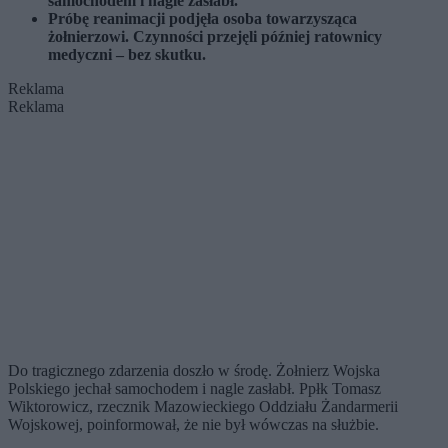
samochodem i nagle zasłabł.
Próbę reanimacji podjęła osoba towarzysząca
żołnierzowi. Czynności przejęli później ratownicy
medyczni – bez skutku.
Reklama
Reklama
Do tragicznego zdarzenia doszło w środę. Żołnierz Wojska
Polskiego jechał samochodem i nagle zasłabł. Ppłk Tomasz
Wiktorowicz, rzecznik Mazowieckiego Oddziału Żandarmerii
Wojskowej, poinformował, że nie był wówczas na służbie.