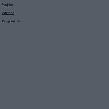
Wojsko
Zdrowie
Program TV
© 2026 Kanał Zero Spółka Akcyjna