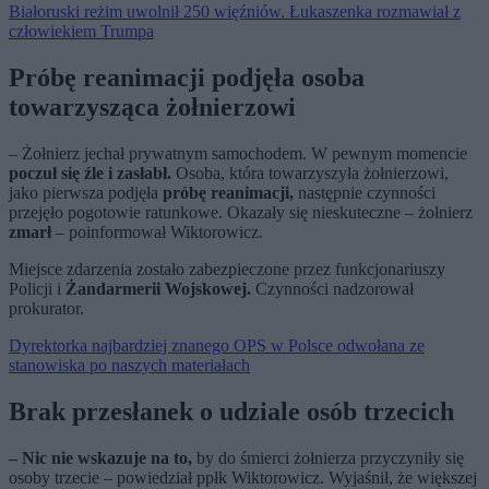
Białoruski reżim uwolnił 250 więźniów. Łukaszenka rozmawiał z
człowiekiem Trumpa
Próbę reanimacji podjęła osoba
towarzysząca żołnierzowi
– Żołnierz jechał prywatnym samochodem. W pewnym momencie
poczuł się źle i zasłabł.
Osoba, która towarzyszyła żołnierzowi,
jako pierwsza podjęła
próbę reanimacji,
następnie czynności
przejęło pogotowie ratunkowe. Okazały się nieskuteczne – żołnierz
zmarł
– poinformował Wiktorowicz.
Miejsce zdarzenia zostało zabezpieczone przez funkcjonariuszy
Policji i
Żandarmerii Wojskowej.
Czynności nadzorował
prokurator.
Dyrektorka najbardziej znanego OPS w Polsce odwołana ze
stanowiska po naszych materiałach
Brak przesłanek o udziale osób trzecich
– Nic nie wskazuje na to,
by do śmierci żołnierza przyczyniły się
osoby trzecie – powiedział ppłk Wiktorowicz. Wyjaśnił, że większej