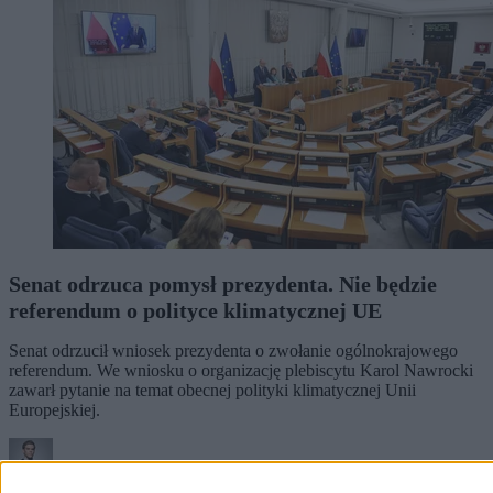
Senat odrzuca pomysł prezydenta. Nie będzie
referendum o polityce klimatycznej UE
Senat odrzucił wniosek prezydenta o zwołanie ogólnokrajowego
referendum. We wniosku o organizację plebiscytu Karol Nawrocki
zawarł pytanie na temat obecnej polityki klimatycznej Unii
Europejskiej.