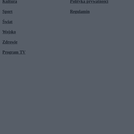
Kultura
Polityka prywatności
Sport
Regulamin
Świat
Wojsko
Zdrowie
Program TV
© 2026 Kanał Zero Spółka Akcyjna