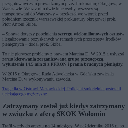
przygotowawczym prowadzonym przez Prokuraturę Okręgową w
Warszawie. Wraz z nim dwie inne osoby, wszyscy są
transportowani do Warszawy – przekazał we wtorek przed
południem rzecznik warszawskiej prokuratury okręgowej prok.
Piotr Antoni Skiba.
– Sprawa dotyczy popełnienia
szeregu wielomilionowych oszustw
i legalizowania pozyskanych w ramach tych przestępstw środków
pieniężnych – dodał prok. Skiba.
To nie pierwsze problemy z prawem Marcina D. W 2015 r. usłyszał
zarzut
kierowania zorganizowaną grupą przestępczą,
wyłudzenia 14,5 mln zł z PFRON i prania brudnych pieniędzy.
W 2015 r. Okręgowa Rada Adwokacka w Gdańsku zawiesiła
Marcina D. w wykonywaniu zawodu.
Tragedia w Ostrowi Mazowieckiej. Policjant śmiertelnie postrzelił
uciekającego mężczyznę
Zatrzymany został już kiedyś zatrzymany
w związku z aferą SKOK Wołomin
Trafił wtedy do aresztu
na 14 miesięcy
. W październiku 2016 r., po