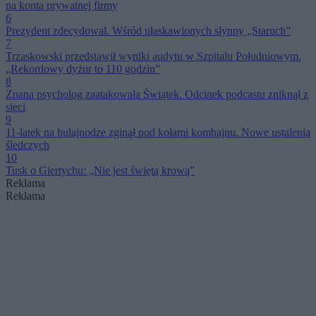
na konta prywatnej firmy
6
Prezydent zdecydował. Wśród ułaskawionych słynny „Staruch”
7
Trzaskowski przedstawił wyniki audytu w Szpitalu Południowym.
„Rekordowy dyżur to 110 godzin”
8
Znana psycholog zaatakowała Świątek. Odcinek podcastu zniknął z
sieci
9
11-latek na hulajnodze zginął pod kołami kombajnu. Nowe ustalenia
śledczych
10
Tusk o Giertychu: „Nie jest świętą krową”
Reklama
Reklama