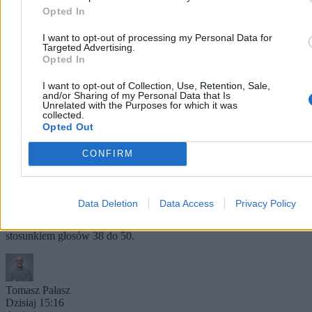
Opted In
I want to opt-out of processing my Personal Data for
Targeted Advertising.
Opted In
I want to opt-out of Collection, Use, Retention, Sale,
and/or Sharing of my Personal Data that Is
Unrelated with the Purposes for which it was
collected.
Opted Out
Senat odrzuca kandydaturę na prezesa IPN.
CONFIRM
Mateusz Szpytma bez poparcia większości
Senat nie wyraził zgody na powołanie dr. Mateusza Szpytmy na
stanowisko prezesa Instytutu Pamięci Narodowej. Mimo
Data Deletion
Data Access
Privacy Policy
wcześniejszego poparcia w Sejmie ze strony PiS, Konfederacji i
PSL, w wyższej izbie parlamentu kandydat przegrał głosowanie
stosunkiem głosów 38 do 50.
Tomasz Pałasz
Dzisiaj 15:16