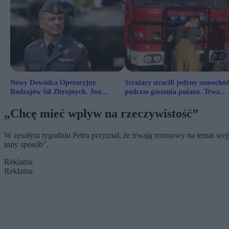
Nowy Dowódca Operacyjny
Strażacy stracili jedyny samochó
Rodzajów Sił Zbrojnych. Jest
podczas gaszenia pożaru. Trwa
decyzja prezydenta
zbiórka na nowy
„Chcę mieć wpływ na rzeczywistość”
W zeszłym tygodniu Petru przyznał, że trwają rozmowy na temat we
inny sposób”.
Reklama
Reklama