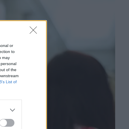
sonal or
ection to
ou may
 personal
out of the
 downstream
B’s List of