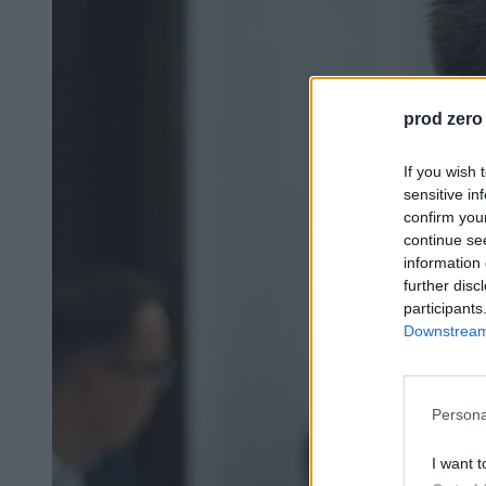
prod zero
If you wish 
sensitive in
confirm you
continue se
information 
further disc
participants
Downstream 
Persona
I want t