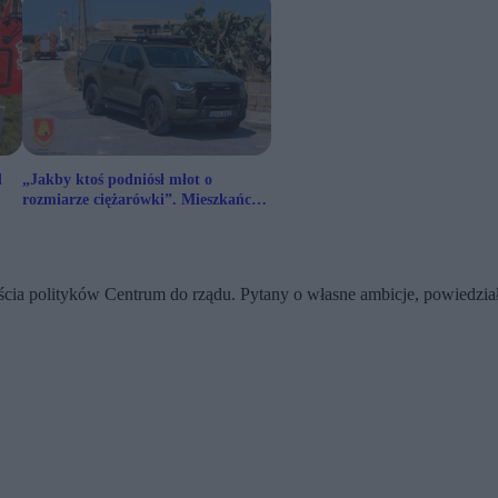
d
„Jakby ktoś podniósł młot o
rozmiarze ciężarówki”. Mieszkańcy
Malty o eksplozjach na wyspie
jścia polityków Centrum do rządu. Pytany o własne ambicje, powiedz