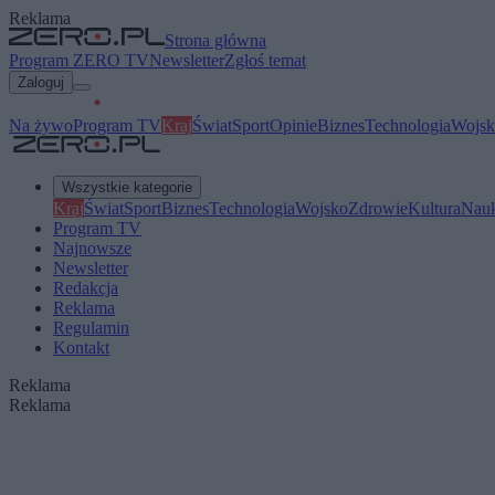
Reklama
Strona główna
Program ZERO TV
Newsletter
Zgłoś temat
Zaloguj
Na żywo
Program TV
Kraj
Świat
Sport
Opinie
Biznes
Technologia
Wojsk
Wszystkie kategorie
Kraj
Świat
Sport
Biznes
Technologia
Wojsko
Zdrowie
Kultura
Nau
Program TV
Najnowsze
Newsletter
Redakcja
Reklama
Regulamin
Kontakt
Reklama
Reklama