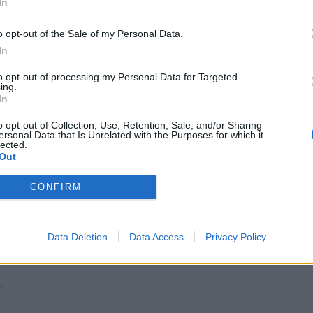
In
o opt-out of the Sale of my Personal Data.
In
to opt-out of processing my Personal Data for Targeted
ing.
In
o opt-out of Collection, Use, Retention, Sale, and/or Sharing
ersonal Data that Is Unrelated with the Purposes for which it
(fot. Paweł Supernak / PAP)
lected.
Out
acji dla Ryszarda Petru.
lityka Centrum teki sekretarza stanu w Ministerstwie Rozwoju.
dzie.
CONFIRM
nie wskazuje,
by Ryszard Petru miał wkrótce zostać wiceministrem w 
Data Deletion
Data Access
Privacy Policy
trem w którymkolwiek resorcie – przekazał w poniedziałek dziennikarz
.