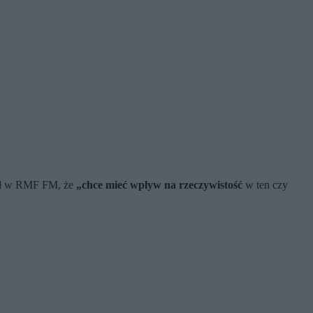
iał w RMF FM, że
„chce mieć wpływ na rzeczywistość
w ten czy