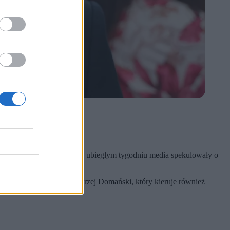
którymkolwiek resorcie. W ubiegłym tygodniu media spekulowały o
om minister finansów Andrzej Domański, który kieruje również