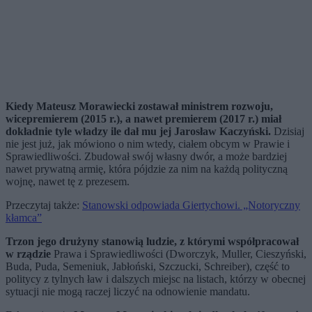
Kiedy Mateusz Morawiecki zostawał ministrem rozwoju,
wicepremierem (2015 r.), a nawet premierem (2017 r.) miał
dokładnie tyle władzy ile dał mu jej Jarosław Kaczyński.
Dzisiaj
nie jest już, jak mówiono o nim wtedy, ciałem obcym w Prawie i
Sprawiedliwości. Zbudował swój własny dwór, a może bardziej
nawet prywatną armię, która pójdzie za nim na każdą polityczną
wojnę, nawet tę z prezesem.
Przeczytaj także:
Stanowski odpowiada Giertychowi. „Notoryczny
kłamca”
Trzon jego drużyny stanowią ludzie, z którymi współpracował
w rządzie
Prawa i Sprawiedliwości (Dworczyk, Muller, Cieszyński,
Buda, Puda, Semeniuk, Jabłoński, Szczucki, Schreiber), część to
politycy z tylnych ław i dalszych miejsc na listach, którzy w obecnej
sytuacji nie mogą raczej liczyć na odnowienie mandatu.