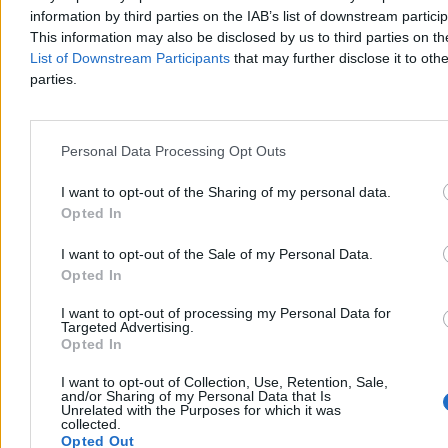
Reklama
information by third parties on the IAB’s list of downstream partici
Reklama
This information may also be disclosed by us to third parties on t
List of Downstream Participants
that may further disclose it to othe
parties.
Personal Data Processing Opt Outs
I want to opt-out of the Sharing of my personal data.
Opted In
I want to opt-out of the Sale of my Personal Data.
Opted In
Przeczytaj także:
Rozłam w PiS odwołany. Nocne zdjęcie prezesa
I want to opt-out of processing my Personal Data for
Prawdziwym testem na trwałość i jakość zawieszenia broni w PiS,
Targeted Advertising.
bo przecież nie pokoju, będzie czas układania list przed wyborami
Opted In
parlamentarnymi.
To wtedy prezes może wynagrodzić za dobre i
przykładnie ukarać za złe,
co z wyraźną nadzieją w głosie
I want to opt-out of Collection, Use, Retention, Sale,
podkreślają przedstawiciele bardziej radykalnej (nie przepadam za
and/or Sharing of my Personal Data that Is
określeniem „maślarze”) partyjnej frakcji.
Unrelated with the Purposes for which it was
collected.
Opted Out
Cierpliwie poczeka, a wtedy kara będzie przecież zdecydowanie