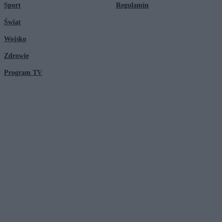
Sport
Regulamin
Świat
Wojsko
Zdrowie
Program TV
© 2026 Kanał Zero Spółka Akcyjna