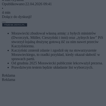
Opublikowano:
22.04.2026 09:41
•
4 min
Dołącz do dyskusji!
Morawiecki zbudował własną armię: z byłych ministrów
(Dworczyk, Müller, Cieszyński i inni) oraz „tylnych ław” PiS
stworzył lojalną drużynę gotową iść za nim nawet przeciw
Kaczyńskiemu.
Kaczyński zmienił zdanie i zgodził się na stowarzyszenie
Morawieckiego, to rzadki przykład, kiedy okazał słabość w
sprawach partii.
Od grudnia 2025 Morawiecki publicznie lekceważył prezesa.
Prawdziwym testem będzie układanie list wyborczych.
Reklama
Reklama