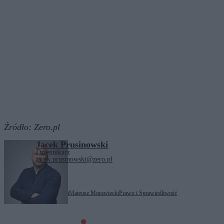
Źródło:
Zero.pl
Jacek Prusinowski
Dziennikarz
jacek.prusinowski@zero.pl
Tagi:
Jarosław Kaczyński
Mateusz Morawiecki
Prawo i Sprawiedliwość