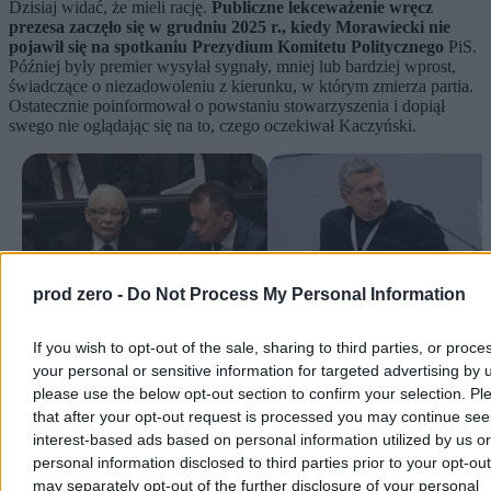
Dzisiaj widać, że mieli rację.
Publiczne lekceważenie wręcz
prezesa zaczęło się w grudniu 2025 r., kiedy Morawiecki nie
pojawił się na spotkaniu Prezydium Komitetu Politycznego
PiS.
Później były premier wysyłał sygnały, mniej lub bardziej wprost,
świadczące o niezadowoleniu z kierunku, w którym zmierza partia.
Ostatecznie poinformował o powstaniu stowarzyszenia i dopiął
swego nie oglądając się na to, czego oczekiwał Kaczyński.
prod zero -
Do Not Process My Personal Information
Testowanie prezesa Kaczyńskiego.
Propagandysta Putina wulgarnie
If you wish to opt-out of the sale, sharing to third parties, or proce
Prof. Pacześniak: Reakcja po myśli
premier Włoch. MSZ reaguje
your personal or sensitive information for targeted advertising by 
byłego premiera
please use the below opt-out section to confirm your selection. Pl
Problem w tym, że pozostając w logice siły to prezes Prawa i
that after your opt-out request is processed you may continue see
Sprawiedliwości ciągle posiada zdecydowanie najwięcej
argumentów. Ustąpił, ale jak słyszę od najmniej życzliwych
interest-based ads based on personal information utilized by us or
Morawieckiemu, to może być tylko ustępstwo chwilowe.
personal information disclosed to third parties prior to your opt-ou
may separately opt-out of the further disclosure of your personal