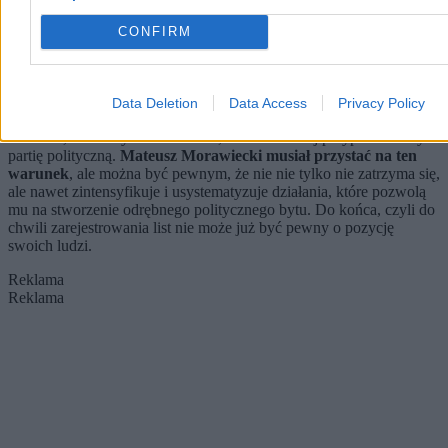
bardziej dotkliwa, bo do minimum ograniczy możliwości na
wyborcze manewry.
Jednym z tematów poruszonych przy
CONFIRM
eklerach w mieszkaniu Adama Bielana było tworzenie
lokalnych struktur Rozwoju Plus
. Prezes Kaczyński wyraźnie
zastrzegł, że nie życzy sobie takich działań.
Data Deletion
Data Access
Privacy Policy
Dlaczego? Stowarzyszenie z siatką działaczy w największych
miastach, z lokalnymi oddziałami, coraz bardziej przypominałoby
partię polityczną.
Mateusz Morawiecki musiał przystać na ten
warunek
, ale można być pewnym, że nie nie tylko nie zatrzyma się,
ale nawet zintensyfikuje i usystematyzuje działania, które pozwolą
mu na stworzenie odrębnego politycznego bytu. Do końca, czyli do
chwili zarejestrowania list nie może już być pewny o pozycję
swoich ludzi.
Reklama
Reklama