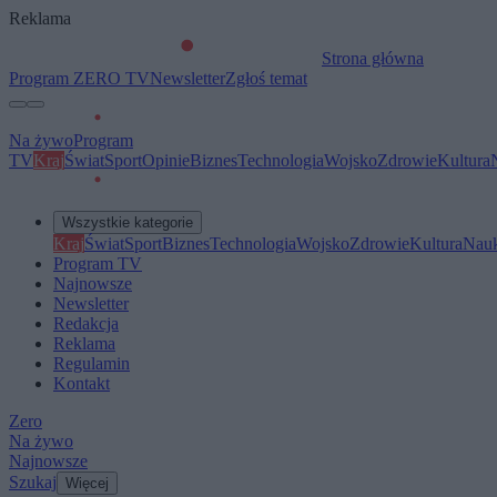
Reklama
Strona główna
Program ZERO TV
Newsletter
Zgłoś temat
Na żywo
Program
TV
Kraj
Świat
Sport
Opinie
Biznes
Technologia
Wojsko
Zdrowie
Kultura
Wszystkie kategorie
Kraj
Świat
Sport
Biznes
Technologia
Wojsko
Zdrowie
Kultura
Nau
Program TV
Najnowsze
Newsletter
Redakcja
Reklama
Regulamin
Kontakt
Zero
Na żywo
Najnowsze
Szukaj
Więcej