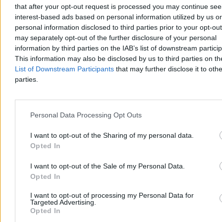
that after your opt-out request is processed you may continue see
interest-based ads based on personal information utilized by us or
Kulisy politycznego rozwodu Sławomira
personal information disclosed to third parties prior to your opt-ou
Mentzena z Ewą Zajączkowską-Hernik
may separately opt-out of the further disclosure of your personal
information by third parties on the IAB’s list of downstream partici
Jedna z najjaśniejszych gwiazd Konfederacji od miesięcy jest
skonfliktowana ze Sławomirem Mentzenem. Lider Nowej Nadziei
This information may also be disclosed by us to third parties on t
życzy Ewie Zajączkowskiej-Hernik powodzenia u narodowców.
List of Downstream Participants
that may further disclose it to othe
Pojawiają się głosy, że europosłanka może zasilić szeregi Korony
parties.
albo PiS. – Na pewno wystartuję z list Konfederacji w wyborach do
Sejmu – zapewnia w rozmowie z Zero.pl Zajączkowska.
Personal Data Processing Opt Outs
Jacek Prusinowski
I want to opt-out of the Sharing of my personal data.
26.03.2026
Opted In
4 min
I want to opt-out of the Sale of my Personal Data.
Kraj
Opted In
I want to opt-out of processing my Personal Data for
Targeted Advertising.
Opted In