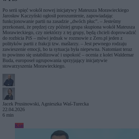
Po serii spięć wokół nowej inicjatywy Mateusza Morawieckiego
Jarosław Kaczyński ogłosił porozumienie, zapowiadając
funkcjonowanie partii na zasadzie „dwóch płuc”. – Jesteśmy
przekonani, że prędzej czy później grupa skupiona wokół Mateusza
Morawieckiego, czy niektórzy z tej grupy, będą chcieli doprowadzić
do rozbicia PiS – mówi jednak w rozmowie z Zero.pl jeden z
polityków partii z frakcji tzw. maślarzy. – Jest pewnego rodzaju
zawieszenie emocji, bo ta sytuacja była niepewna. Natomiast teraz
to powinno się ustabilizować i uspokoić – ocenia z kolei Waldemar
Buda, europoseł ugrupowania sprzyjający inicjatywie
stowarzyszenia Morawieckiego.
Jacek Prusinowski
,
Agnieszka Waś-Turecka
22.04.2026
6 min
Kraj