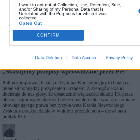
I want to opt-out of Collection, Use, Retention, Sale,
and/or Sharing of my Personal Data that Is
Unrelated with the Purposes for which it was
collected.
Opted Out
CONFIRM
Data Deletion
Data Access
Privacy Policy
Koalicja rządząca czeka na przejęcie TK.
„Skasujemy przepisy wprowadzane przez PiS”
Polityczno-prawna batalia o Trybunał Konstytucyjny to batalia o
układ sił pomiędzy prezydentem i rządem. Z szeregów koalicji
docierają do nas głosy, że obsadzenie większości składu TK przez
obecną sejmową większość będzie dawało realną szansę na zmianę
obowiązującego prawa bez ryzyka weta Karola Nawrockiego. –
Zyskamy potężne działa w wojnie z prezydentem – mówi nam
polityk KO.