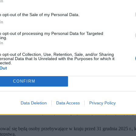
In
o opt-out of the Sale of my Personal Data.
In
to opt-out of processing my Personal Data for Targeted
ing.
In
o opt-out of Collection, Use, Retention, Sale, and/or Sharing
ersonal Data that Is Unrelated with the Purposes for which it
lected.
Out
ło 500 tysiącom migrantów, którzy przebywają w kraju co najmniej
wych władz mogą być próbą budowania lojalnego zaplecza polityc
CONFIRM
ch może w dłuższej perspektywie zagrozić wartościom europejskiej
Data Deletion
Data Access
Privacy Policy
erowany przez socjalistów chce przyspieszyć wydawanie zezwoleń na p
przez ekonomistów dobrych wyników gospodarczych kraju i spadającego
ikować się będą osoby przebywające w kraju przed 31 grudnia 2025 r., 
tępstwa.