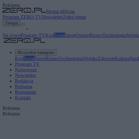
Reklama
Strona główna
Program ZERO TV
Newsletter
Zgłoś temat
Zaloguj
Na żywo
Program TV
Kraj
Świat
Sport
Opinie
Biznes
Technologia
Wojsk
Wszystkie kategorie
Kraj
Świat
Sport
Biznes
Technologia
Wojsko
Zdrowie
Kultura
Nau
Program TV
Najnowsze
Newsletter
Redakcja
Reklama
Regulamin
Kontakt
Reklama
Reklama