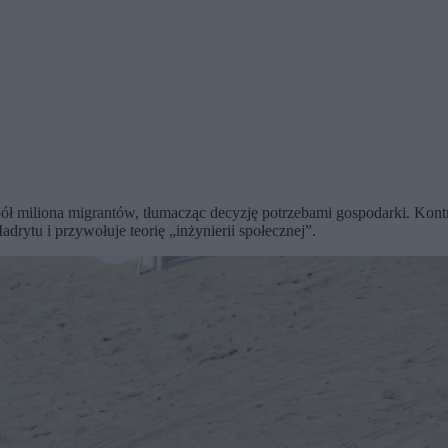
 pół miliona migrantów, tłumacząc decyzję potrzebami gospodarki. Kon
rytu i przywołuje teorię „inżynierii społecznej”.