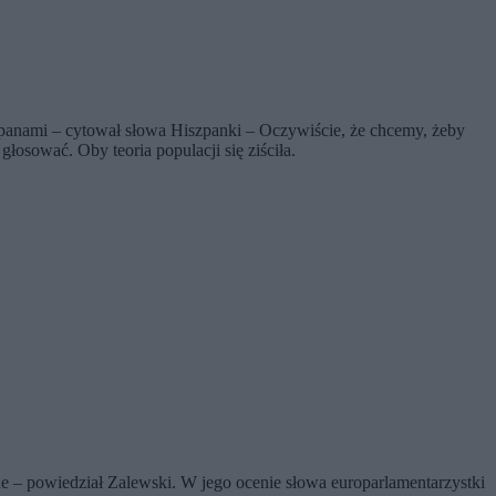
iszpanami – cytował słowa Hiszpanki – Oczywiście, że chcemy, żeby
łosować. Oby teoria populacji się ziściła.
ne – powiedział Zalewski. W jego ocenie słowa europarlamentarzystki