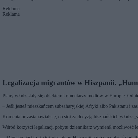
Reklama
Reklama
Legalizacja migrantów w Hiszpanii. „Hu
Plany władz stały się obiektem komentarzy mediów w Europie. Odnió
– Jeśli jesteś mieszkańcem subsaharyjskiej Afryki albo Pakistanu i z
Komentator zastanawiał się, co stoi za decyzją hiszpańskich władz: „
Wśród korzyści legalizacji pobytu dziennikarz wymienił możliwość 
– Minusem jest to, że też niestety w Hiszpanii trzeba już płacić podatk