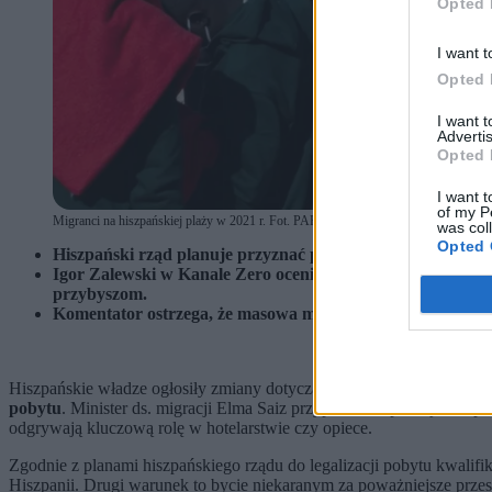
Opted 
I want t
Opted 
I want 
Advertis
Opted 
I want t
of my P
Migranci na hiszpańskiej plaży w 2021 r. Fot. PAP/EFE/Quique Curbelo
was col
Opted 
Hiszpański rząd planuje przyznać prawo stałego pobytu oko
Igor Zalewski w Kanale Zero ocenia, że działania lewico
przybyszom.
Komentator ostrzega, że masowa migracja z krajów islamski
Hiszpańskie władze ogłosiły zmiany dotyczące migrantów – rząd ki
pobytu
. Minister ds. migracji Elma Saiz przypomniała powiązanie 
odgrywają kluczową rolę w hotelarstwie czy opiece.
Zgodnie z planami hiszpańskiego rządu do legalizacji pobytu kwalif
Hiszpanii. Drugi warunek to bycie niekaranym za poważniejsze przes