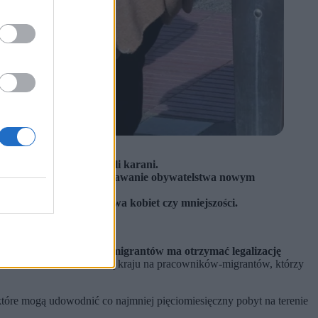
 pięć miesięcy i nie byli karani.
znego poprzez szybkie nadawanie obywatelstwa nowym
 lewicy, takim jak prawa kobiet czy mniejszości.
obyt.
Około pół miliona migrantów ma otrzymać legalizację
 bezrobocia z otwartością kraju na pracowników-migrantów, którzy
które mogą udowodnić co najmniej pięciomiesięczny pobyt na terenie