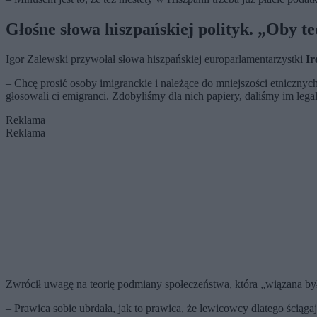
Głośne słowa hiszpańskiej polityk. „Oby teo
Igor Zalewski przywołał słowa hiszpańskiej europarlamentarzystki
Ir
– Chcę prosić osoby imigranckie i należące do mniejszości etnicznyc
głosowali ci emigranci. Zdobyliśmy dla nich papiery, daliśmy im lega
Reklama
Reklama
Zwrócił uwagę na teorię podmiany społeczeństwa, która „wiązana b
– Prawica sobie ubrdała, jak to prawica, że lewicowcy dlatego ścią