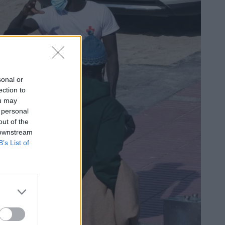
sonal or
ection to
ou may
 personal
out of the
 downstream
B’s List of