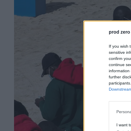
prod zero
If you wish 
sensitive in
confirm you
continue se
information 
further disc
participants
Downstream 
Persona
I want t