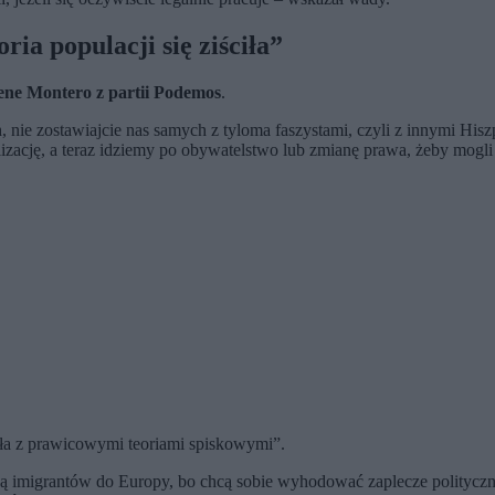
ria populacji się ziściła”
ene Montero z partii Podemos
.
h, nie zostawiajcie nas samych z tyloma faszystami, czyli z innymi H
lizację, a teraz idziemy po obywatelstwo lub zmianę prawa, żeby mogli g
yła z prawicowymi teoriami spiskowymi”.
gają imigrantów do Europy, bo chcą sobie wyhodować zaplecze politycz