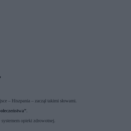
?
jsce – Hiszpania – zaczął takimi słowami.
połeczeństwa”
.
e systemem opieki zdrowotnej.