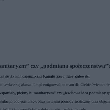
manitaryzm” czy „podmiana społeczeństwa”
sł się do nich
dziennikarz Kanału Zero, Igor Zalewski
.
astanawiasz się akurat, dokąd emigrować, to mam dla Ciebie świetne mie
wspaniały, piękny humanitaryzm” czy „lewicowa idea podmiany s
legalnego podjęcia pracy, otrzymywania pomocy społecznej oraz objęci
i, jeżeli się oczywiście legalnie pracuje – wskazał wady.