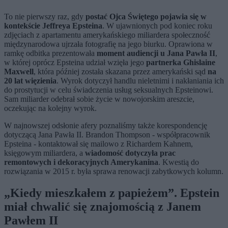
To nie pierwszy raz, gdy
postać Ojca Świętego pojawia się w
kontekście Jeffreya Epsteina
. W ujawnionych pod koniec roku
zdjęciach z apartamentu amerykańskiego miliardera społeczność
międzynarodowa ujrzała fotografię na jego biurku. Oprawiona w
ramkę odbitka prezentowała
moment audiencji u Jana Pawła II
,
w której oprócz Epsteina udział wzięła jego
partnerka Ghislaine
Maxwell
, która później została skazana przez amerykański sąd
na
20 lat więzienia
. Wyrok dotyczył handlu nieletnimi i nakłaniania ich
do prostytucji w celu świadczenia usług seksualnych Epsteinowi.
Sam miliarder odebrał sobie życie w nowojorskim areszcie,
oczekując na kolejny wyrok.
W najnowszej odsłonie afery poznaliśmy także korespondencję
dotyczącą Jana Pawła II. Brandon Thompson - współpracownik
Epsteina - kontaktował się mailowo z Richardem Kahnem,
księgowym miliardera, a
wiadomość dotyczyła prac
remontowych i dekoracyjnych Amerykanina
. Kwestią do
rozwiązania w 2015 r. była sprawa renowacji zabytkowych kolumn.
„Kiedy mieszkałem z papieżem”. Epstein
miał chwalić się znajomością z Janem
Pawłem II