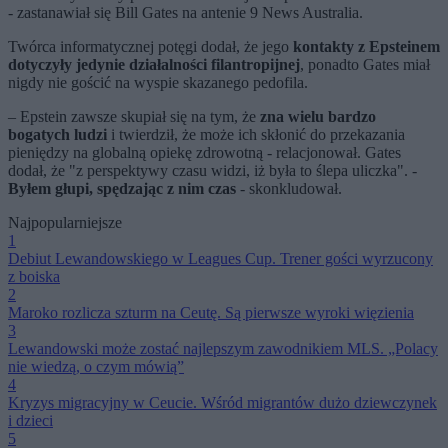
- zastanawiał się Bill Gates na antenie 9 News Australia.
Twórca informatycznej potęgi dodał, że jego
kontakty z Epsteinem
dotyczyły jedynie działalności filantropijnej
, ponadto Gates miał
nigdy nie gościć na wyspie skazanego pedofila.
– Epstein zawsze skupiał się na tym, że
zna wielu bardzo
bogatych ludzi
i twierdził, że może ich skłonić do przekazania
pieniędzy na globalną opiekę zdrowotną - relacjonował. Gates
dodał, że "z perspektywy czasu widzi, iż była to ślepa uliczka". -
Byłem głupi, spędzając z nim czas
- skonkludował.
Najpopularniejsze
1
Debiut Lewandowskiego w Leagues Cup. Trener gości wyrzucony
z boiska
2
Maroko rozlicza szturm na Ceutę. Są pierwsze wyroki więzienia
3
Lewandowski może zostać najlepszym zawodnikiem MLS. „Polacy
nie wiedzą, o czym mówią”
4
Kryzys migracyjny w Ceucie. Wśród migrantów dużo dziewczynek
i dzieci
5