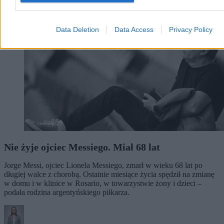
Data Deletion
Data Access
Privacy Policy
Nie żyje ojciec Messiego. Miał 68 lat
Jorge Messi, ojciec Lionela Messiego, zmarł w wieku 68 lat po
długiej walce z chorobą. Ostatnie miesiące życia spędził na zmianę
w domu i w klinice w Rosario, w towarzystwie żony i dzieci –
podała rodzina argentyńskiego piłkarza.