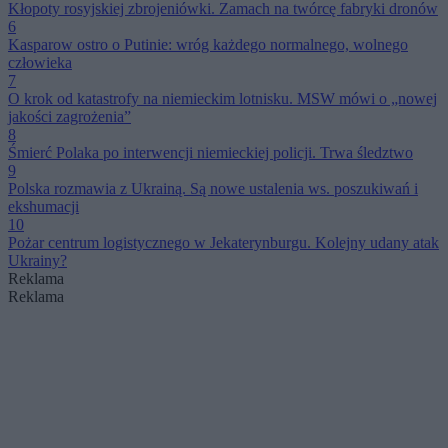
Kłopoty rosyjskiej zbrojeniówki. Zamach na twórcę fabryki dronów
6
Kasparow ostro o Putinie: wróg każdego normalnego, wolnego
człowieka
7
O krok od katastrofy na niemieckim lotnisku. MSW mówi o „nowej
jakości zagrożenia”
8
Śmierć Polaka po interwencji niemieckiej policji. Trwa śledztwo
9
Polska rozmawia z Ukrainą. Są nowe ustalenia ws. poszukiwań i
ekshumacji
10
Pożar centrum logistycznego w Jekaterynburgu. Kolejny udany atak
Ukrainy?
Reklama
Reklama