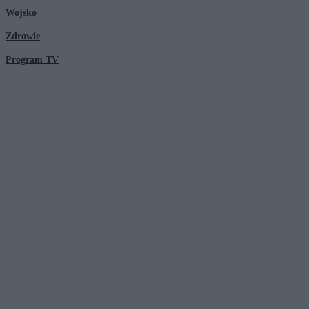
Wojsko
Zdrowie
Program TV
© 2026 Kanał Zero Spółka Akcyjna