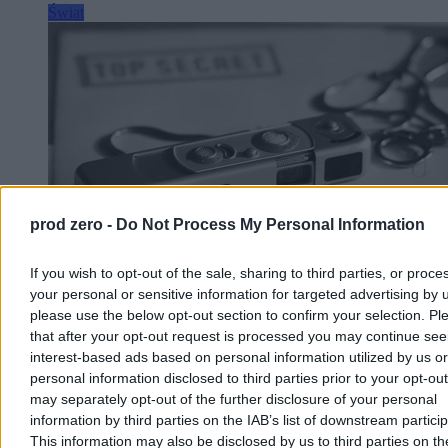
Świat
prod zero -
Do Not Process My Personal Information
If you wish to opt-out of the sale, sharing to third parties, or proce
your personal or sensitive information for targeted advertising by 
please use the below opt-out section to confirm your selection. Pl
Ranking europejskich wywiadów. Polska w
that after your opt-out request is processed you may continue see
pierwszej dziesiątce
interest-based ads based on personal information utilized by us or
personal information disclosed to third parties prior to your opt-ou
Wielka Brytania ma najlepszy wywiad w Europie, a Polska znalazła
may separately opt-out of the further disclosure of your personal
się na dziewiątym miejscu – wynika z rankingu francuskiego
information by third parties on the IAB’s list of downstream partici
magazynu „L'Express”. Zestawienie powstało na podstawie ocen 60
This information may also be disclosed by us to third parties on t
ekspertów z 25 krajów. W czołówce znalazły się także Francja,