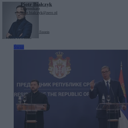
Piotr Białczyk
Dziennikarz
piotr.bialczyk@zero.pl
Tagi:
Jan Paweł II
Jeffrey Epstein
Zobacz również
Świat