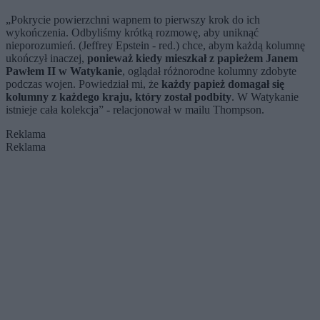
„Pokrycie powierzchni wapnem to pierwszy krok do ich
wykończenia. Odbyliśmy krótką rozmowę, aby uniknąć
nieporozumień. (Jeffrey Epstein - red.) chce, abym każdą kolumnę
ukończył inaczej,
ponieważ kiedy mieszkał z papieżem Janem
Pawłem II w Watykanie
, oglądał różnorodne kolumny zdobyte
podczas wojen. Powiedział mi, że
każdy papież domagał się
kolumny z każdego kraju, który został podbity
. W Watykanie
istnieje cała kolekcja” - relacjonował w mailu Thompson.
Reklama
Reklama