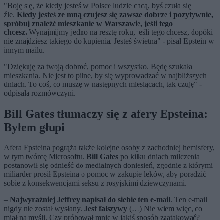
"Boję się, że kiedy jesteś w Polsce ludzie chcą, byś czuła się
źle.
Kiedy jesteś ze mną czujesz się zawsze dobrze i pozytywnie,
spróbuj znaleźć mieszkanie w Warszawie, jeśli tego
chcesz.
Wynajmijmy jedno na resztę roku, jeśli tego chcesz, dopóki
nie znajdziesz takiego do kupienia. Jesteś świetna" - pisał Epstein w
innym mailu.
"Dziękuję za twoją dobroć, pomoc i wszystko. Będę szukała
mieszkania. Nie jest to pilne, by się wyprowadzać w najbliższych
dniach. To coś, co muszę w następnych miesiącach, tak czuję" -
odpisała rozmówczyni.
Bill Gates tłumaczy się z afery Epsteina:
Byłem głupi
Afera Epsteina pogrąża także kolejne osoby z zachodniej hemisfery,
w tym twórcę Microsoftu.
Bill Gates
po kilku dniach milczenia
postanowił się odnieść do medialnych doniesień, zgodnie z którymi
miliarder prosił Epsteina o pomoc w zakupie leków, aby poradzić
sobie z konsekwencjami seksu z rosyjskimi dziewczynami.
–
Najwyraźniej Jeffrey napisał do siebie ten e-mail
. Ten e-mail
nigdy nie został wysłany.
Jest fałszywy
(…) Nie wiem więc, co
miał na myśli. Czy próbował mnie w jakiś sposób zaatakować?