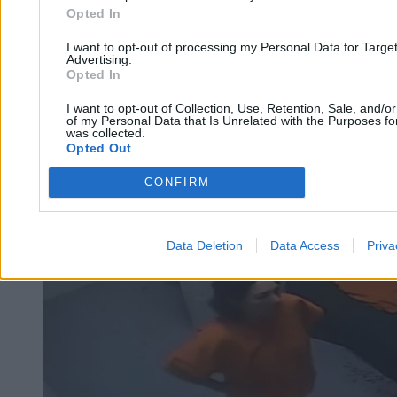
Opted In
Joanna Pinkwart
I want to opt-out of processing my Personal Data for Targe
Advertising.
10.02.2026
Opted In
3 min
I want to opt-out of Collection, Use, Retention, Sale, and/o
Świat
of my Personal Data that Is Unrelated with the Purposes for
was collected.
Opted Out
CONFIRM
Data Deletion
Data Access
Priva