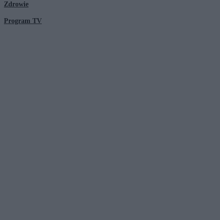
Zdrowie
Program TV
© 2026 Kanał Zero Spółka Akcyjna