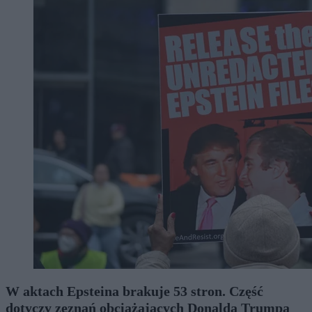
W aktach Epsteina brakuje 53 stron. Część
dotyczy zeznań obciążających Donalda Trumpa