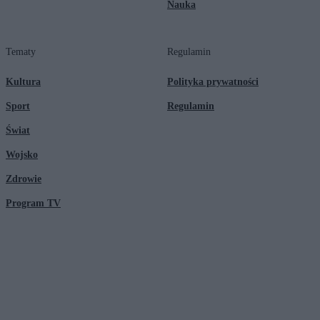
Nauka
Tematy
Regulamin
Kultura
Polityka prywatności
Sport
Regulamin
Świat
Wojsko
Zdrowie
Program TV
© 2026 Kanał Zero Spółka Akcyjna