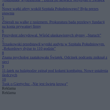
4
Nowe wątki afery wokół Szpitala Południowego? Była prezes
ujawnia
5
Zbierali na walkę z rasizmem. Prokuratura bada przelewy fundacji
na konta prywatnej firmy
6
Prezydent zdecydował. Wśród ułaskawionych słynny „Staruch”
7
Trzaskowski przedstawił wyniki audytu w Szpitalu Południowym.
„Rekordowy dyżur to 110 godzin”
8
Znana psycholog zaatakowała Świątek. Odcinek podcastu zniknął z
sieci
9
11-latek na hulajnodze zginął pod kołami kombajnu. Nowe ustalenia
śledczych
10
Tusk o Giertychu: „Nie jest świętą krową”
Reklama
Reklama