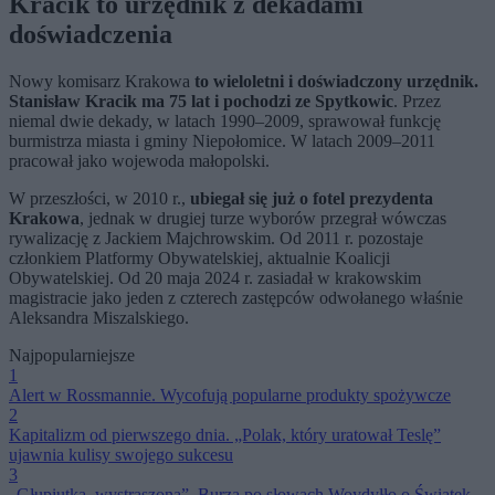
Kracik to urzędnik z dekadami
doświadczenia
Nowy komisarz Krakowa
to wieloletni i doświadczony urzędnik.
Stanisław Kracik ma 75 lat i pochodzi ze Spytkowic
. Przez
niemal dwie dekady, w latach 1990–2009, sprawował funkcję
burmistrza miasta i gminy Niepołomice. W latach 2009–2011
pracował jako wojewoda małopolski.
W przeszłości, w 2010 r.,
ubiegał się już o fotel prezydenta
Krakowa
, jednak w drugiej turze wyborów przegrał wówczas
rywalizację z Jackiem Majchrowskim. Od 2011 r. pozostaje
członkiem Platformy Obywatelskiej, aktualnie Koalicji
Obywatelskiej. Od 20 maja 2024 r. zasiadał w krakowskim
magistracie jako jeden z czterech zastępców odwołanego właśnie
Aleksandra Miszalskiego.
Najpopularniejsze
1
Alert w Rossmannie. Wycofują popularne produkty spożywcze
2
Kapitalizm od pierwszego dnia. „Polak, który uratował Teslę”
ujawnia kulisy swojego sukcesu
3
„Głupiutka, wystraszona”. Burza po słowach Woydyłło o Świątek