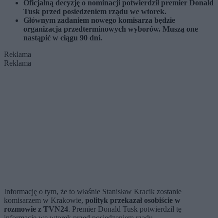
Oficjalną decyzję o nominacji potwierdził premier Donald
Tusk przed posiedzeniem rządu we wtorek.
Głównym zadaniem nowego komisarza będzie
organizacja przedterminowych wyborów. Muszą one
nastąpić w ciągu 90 dni.
Reklama
Reklama
Informację o tym, że to właśnie Stanisław Kracik zostanie
komisarzem w Krakowie,
polityk przekazał osobiście w
rozmowie z TVN24
. Premier Donald Tusk potwierdził tę
informację we wtorek przed posiedzeniem rządu.