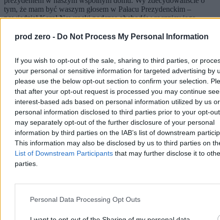
prezydentem w naszym wspólnym domu. Wy zdecydowaliście o
tym, że mam być waszym głosem w Pałacu Prezydenckim –
powiedział Karol Nawrocki podczas obchodów rocznicy jego
zaprzysiężenia na stanowisko prezydenta RP. W trackie wystąpienia
zapowiedział, że w ciągu kilku miesięcy będzie przedstawiona
prod zero -
Do Not Process My Personal Information
prezydencka strategia rozwoju.
If you wish to opt-out of the sale, sharing to third parties, or proce
your personal or sensitive information for targeted advertising by 
please use the below opt-out section to confirm your selection. Pl
Paweł Żurek
Wczoraj 18:56
that after your opt-out request is processed you may continue see
6 min
interest-based ads based on personal information utilized by us or
Reklama
personal information disclosed to third parties prior to your opt-ou
Reklama
may separately opt-out of the further disclosure of your personal
information by third parties on the IAB’s list of downstream partici
This information may also be disclosed by us to third parties on t
List of Downstream Participants
that may further disclose it to othe
parties.
Personal Data Processing Opt Outs
I want to opt-out of the Sharing of my personal data.