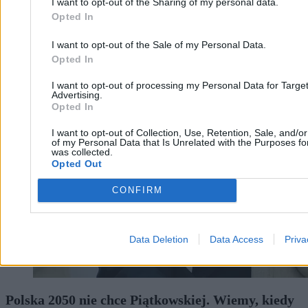
I want to opt-out of the Sharing of my personal data.
Opted In
I want to opt-out of the Sale of my Personal Data.
Opted In
I want to opt-out of processing my Personal Data for Targe
Advertising.
Opted In
I want to opt-out of Collection, Use, Retention, Sale, and/o
of my Personal Data that Is Unrelated with the Purposes for
was collected.
Opted Out
CONFIRM
Data Deletion
Data Access
Priva
Polska 2050 nie chce Piątkowskiej. Wiemy, kiedy