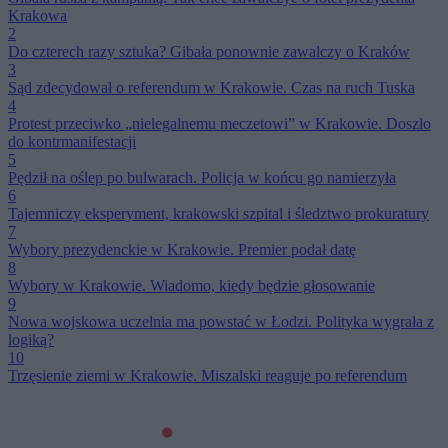
Krakowa
2
Do czterech razy sztuka? Gibała ponownie zawalczy o Kraków
3
Sąd zdecydował o referendum w Krakowie. Czas na ruch Tuska
4
Protest przeciwko „nielegalnemu meczetowi” w Krakowie. Doszło
do kontrmanifestacji
5
Pędził na oślep po bulwarach. Policja w końcu go namierzyła
6
Tajemniczy eksperyment, krakowski szpital i śledztwo prokuratury
7
Wybory prezydenckie w Krakowie. Premier podał datę
8
Wybory w Krakowie. Wiadomo, kiedy będzie głosowanie
9
Nowa wojskowa uczelnia ma powstać w Łodzi. Polityka wygrała z
logiką?
10
Trzęsienie ziemi w Krakowie. Miszalski reaguje po referendum