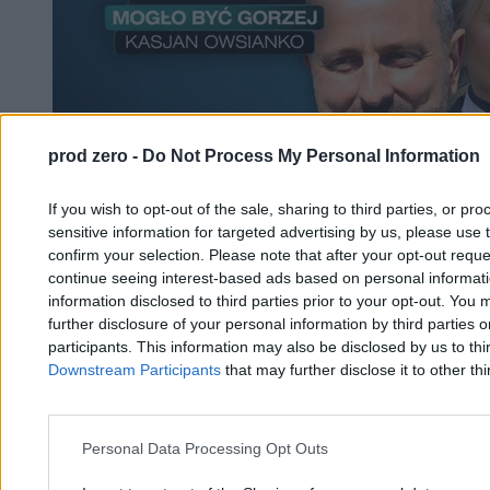
prod zero -
Do Not Process My Personal Information
If you wish to opt-out of the sale, sharing to third parties, or pr
sensitive information for targeted advertising by us, please use 
confirm your selection. Please note that after your opt-out req
continue seeing interest-based ads based on personal informatio
Polska ma F-35 i Daniela „Magicala” w Sejmie.
information disclosed to third parties prior to your opt-out. You 
Chociaż o mundial nie musi się martwić
further disclosure of your personal information by third parties 
participants. This information may also be disclosed by us to thi
Downstream Participants
that may further disclose it to other thi
Kasjan Owsianko
14.06.2026
7 min
Personal Data Processing Opt Outs
Kraj