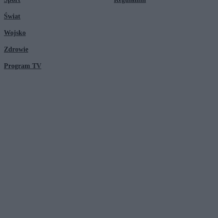
Świat
Wojsko
Zdrowie
Program TV
© 2026 Kanał Zero Spółka Akcyjna