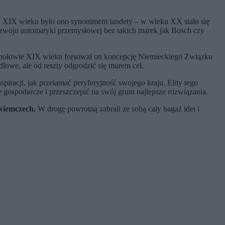
. W XIX wieku było ono synonimem tandety – w wieku XX stało się
ozwoju automatyki przemysłowej bez takich marek jak Bosch czy
zej połowie XIX wieku forsował on koncepcję Niemieckiego Związku
lowe, ale od reszty odgrodzić się murem ceł.
iracji, jak przełamać peryferyjność swojego kraju. Elity tego
gospodarcze i przeszczepić na swój grunt najlepsze rozwiązania.
Niemczech.
W drogę powrotną zabrali ze sobą cały bagaż idei i