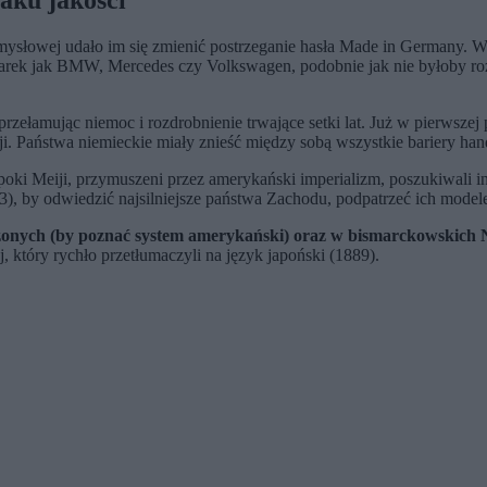
aku jakości
przemysłowej udało im się zmienić postrzeganie hasła Made in Germany
h marek jak BMW, Mercedes czy Volkswagen, podobnie jak nie byłoby r
 przełamując niemoc i rozdrobnienie trwające setki lat. Już w pierws
. Państwa niemieckie miały znieść między sobą wszystkie bariery hand
i Meiji, przymuszeni przez amerykański imperializm, poszukiwali insp
, by odwiedzić najsilniejsze państwa Zachodu, podpatrzeć ich modele 
zonych (by poznać system amerykański) oraz w bismarckowskich 
który rychło przetłumaczyli na język japoński (1889).