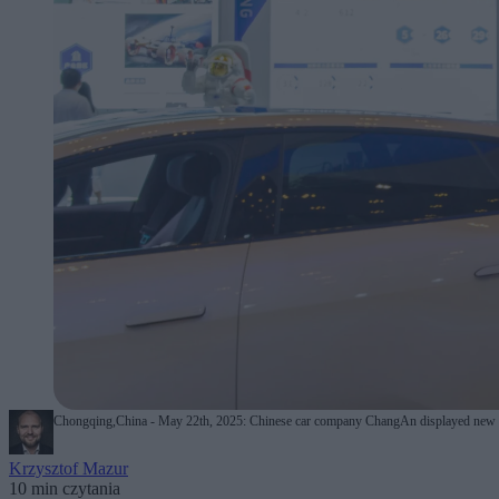
Chongqing,China - May 22th, 2025: Chinese car company ChangAn displayed new hum
Krzysztof Mazur
10 min czytania