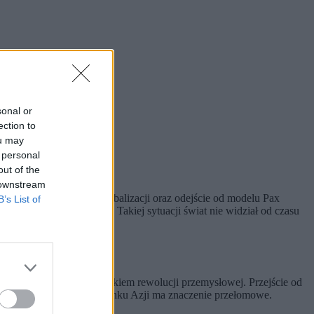
sonal or
ection to
ou may
 personal
out of the
 downstream
y handlowe, kryzys globalizacji oraz odejście od modelu Pax
B’s List of
produkcji przemysłowej
. Takiej sytuacji świat nie widział od czasu
wa człowieka – jest dzieckiem rewolucji przemysłowej. Przejście od
cji przemysłowych w kierunku Azji ma znaczenie przełomowe.