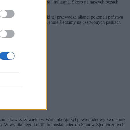
 gospodarcza, polityczna i militarna. Skoro na naszych oczach
owoczesnych państw.
nałem demokracji. Dzięki tej przewadze alianci pokonali państwa
kie turbulencje, które codziennie śledzimy na czerwonych paskach
brzmi tak: w XIX wieku w Wirtembergii żył pewien ideowy zwolennik
o. W wyniku tego konfliktu musiał uciec do Stanów Zjednoczonych.