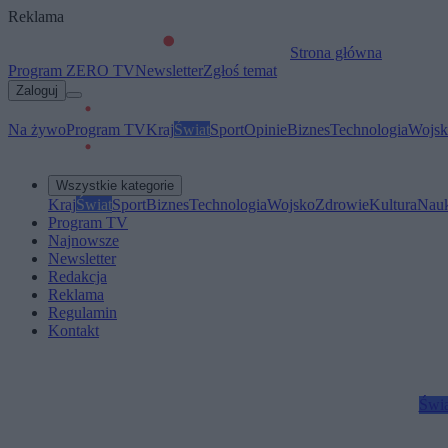
Reklama
Strona główna
Program ZERO TV
Newsletter
Zgłoś temat
Zaloguj
Na żywo
Program TV
Kraj
Świat
Sport
Opinie
Biznes
Technologia
Wojsk
Wszystkie kategorie
Kraj
Świat
Sport
Biznes
Technologia
Wojsko
Zdrowie
Kultura
Nau
Program TV
Najnowsze
Newsletter
Redakcja
Reklama
Regulamin
Kontakt
Świa