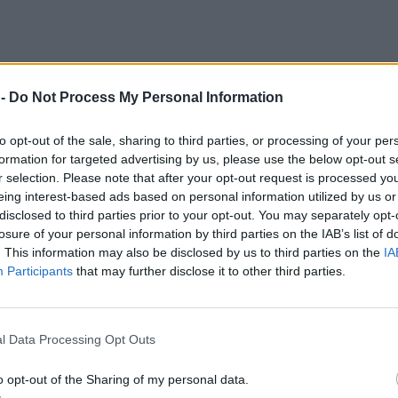
 -
Do Not Process My Personal Information
to opt-out of the sale, sharing to third parties, or processing of your per
formation for targeted advertising by us, please use the below opt-out s
r selection. Please note that after your opt-out request is processed y
eing interest-based ads based on personal information utilized by us or
disclosed to third parties prior to your opt-out. You may separately opt-
losure of your personal information by third parties on the IAB’s list of
by zrozumieć współczesny świat. Współczesną epokę zdominowały wojn
. This information may also be disclosed by us to third parties on the
IA
 ma charakter fundamentalny:
Zachód utracił dominację w obszarze 
Participants
that may further disclose it to other third parties.
cję w przemyśle
l Data Processing Opt Outs
, przez giełdy papierów wartościowych, po demokrację liberalną i pra
myśle wyznacza cezurę nowoczesności. Dlatego przesunięcie kompeten
o opt-out of the Sharing of my personal data.