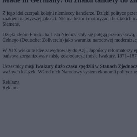
Made in Germany: od znaku tandety do zn
Z jego idei czerpali kolejni niemieccy kanclerze. Dzięki polityce 
znakiem najwyższej jakości. Nie ma historii motoryzacji bez takic
Siemens.
Dzięki ideom Friedricha Lista Niemcy stały się potęgą przemysłową,
Celnego (Deutscher Zollverein) jako warunku narodowej modernizacji
W XIX wieku te idee zawędrowały do Azji. Japońscy reformatorzy epok
państwa zorganizowały misję gospodarczą (misja Iwakury, 1871–1873)
Uczestnicy misji
Iwakury dużo czasu spędzili w Stanach Zjednoc
ważnych książek. Wśród nich Narodowy system ekonomii politycznej, 
Reklama
Reklama