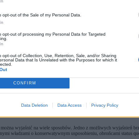
In
wo resztę globu. Z mocy produkcyjnych fabryk brała się jego potęga
m utracił swój prymat. Wydarzyło się to po raz pierwszy w historii n
o opt-out of the Sale of my Personal Data.
owę światowej produkcji przemysłowej. Zostały wówczas nazwane arse
In
odukcji, a Chiny – za ponad 30 proc. To z tej zmiany wynikają wszyst
ieć współczesnego świata.
to opt-out of processing my Personal Data for Targeted
ing.
In
o opt-out of Collection, Use, Retention, Sale, and/or Sharing
ersonal Data that Is Unrelated with the Purposes for which it
lected.
Out
CONFIRM
Data Deletion
Data Access
Privacy Policy
men można wyjaśnić na wiele sposobów. Jedno z możliwych wyjaśnień 
kalnymi władzami o konserwatywnym usposobieniu, obrońcami status qu