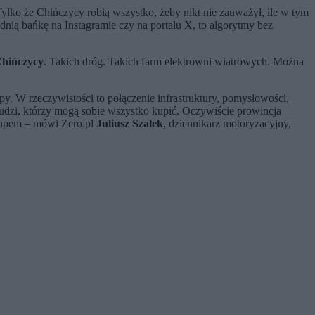
ylko że Chińczycy robią wszystko, żeby nikt nie zauważył, ile w tym
nią bańkę na Instagramie czy na portalu X, to algorytmy bez
Chińczycy
. Takich dróg. Takich farm elektrowni wiatrowych. Można
. W rzeczywistości to połączenie infrastruktury, pomysłowości,
udzi, którzy mogą sobie wszystko kupić. Oczywiście prowincja
ytupem – mówi Zero.pl
Juliusz Szalek
, dziennikarz motoryzacyjny,