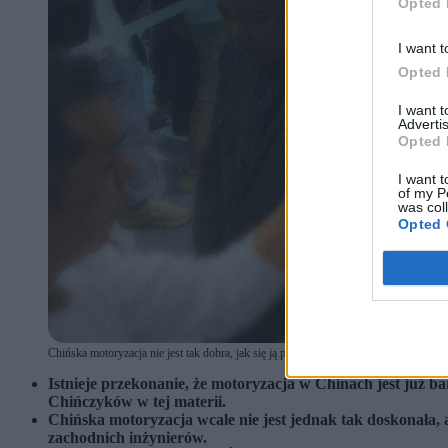
Opted 
I want t
Opted 
I want 
Advertis
Opted 
I want t
of my P
was col
Opted 
Chińska motoryzacja nie jest tak dobra, jak się ją przedstawia w mediach. (fot
Istnieje przekonanie, że motoryzacja w Chinach jest już b
Chińczyków w tej materii.
Chińska motoryzacja wcale nie jest jednak tak doskonała, 
zachodnich inżynierów.