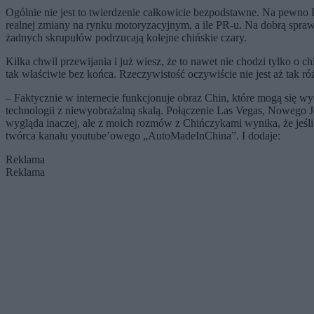
Ogólnie nie jest to twierdzenie całkowicie bezpodstawne. Na pewno 
realnej zmiany na rynku motoryzacyjnym, a ile PR-u. Na dobrą spraw
żadnych skrupułów podrzucają kolejne chińskie czary.
Kilka chwil przewijania i już wiesz, że to nawet nie chodzi tylko o c
tak właściwie bez końca. Rzeczywistość oczywiście nie jest aż tak r
– Faktycznie w internecie funkcjonuje obraz Chin, które mogą się w
technologii z niewyobrażalną skalą. Połączenie Las Vegas, Nowego 
wygląda inaczej, ale z moich rozmów z Chińczykami wynika, że jeśli 
twórca kanału youtube’owego „AutoMadeInChina”. I dodaje:
Reklama
Reklama