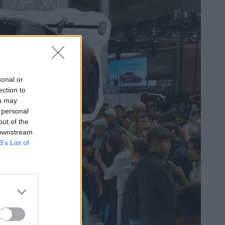
sonal or
ection to
ou may
 personal
out of the
 downstream
B’s List of