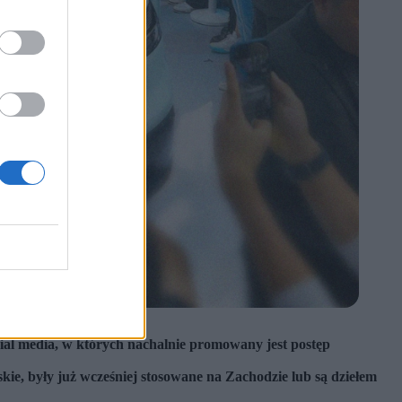
BYD)
cial media, w których nachalnie promowany jest postęp
kie, były już wcześniej stosowane na Zachodzie lub są dziełem