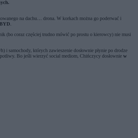
nych.
montowanego na dachu… drona. W korkach można go poderwać i
BYD
.
nik (bo coraz częściej trudno mówić po prostu o kierowcy) nie musi
/h) i samochody, których zawieszenie dosłownie płynie po drodze
potliwy. Bo jeśli wierzyć social mediom, Chińczycy dosłownie
w