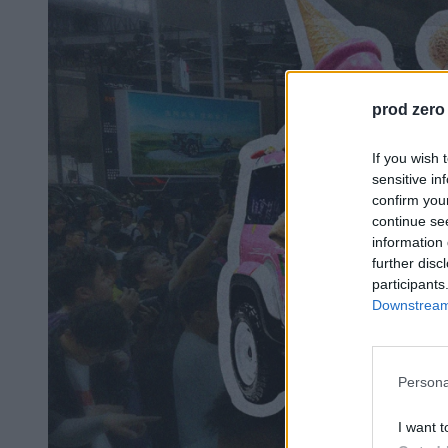
prod zero
If you wish 
sensitive in
confirm you
continue se
information 
further disc
participants
Downstream 
Persona
I want t