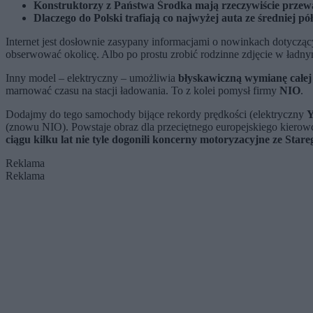
Konstruktorzy z Państwa Środka mają rzeczywiście przewag
Dlaczego do Polski trafiają co najwyżej auta ze średniej p
Internet jest dosłownie zasypany informacjami o nowinkach dotycz
obserwować okolicę. Albo po prostu zrobić rodzinne zdjęcie w ładn
Inny model – elektryczny – umożliwia
błyskawiczną wymianę całej 
marnować czasu na stacji ładowania. To z kolei pomysł firmy
NIO
.
Dodajmy do tego samochody bijące rekordy prędkości (elektryczny
Y
(znowu NIO). Powstaje obraz dla przeciętnego europejskiego kierowc
ciągu kilku lat nie tyle dogonili koncerny motoryzacyjne
z
e Stare
Reklama
Reklama