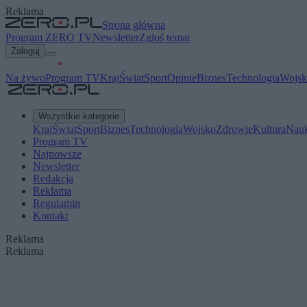
Reklama
Strona główna
Program ZERO TV
Newsletter
Zgłoś temat
Zaloguj
Na żywo
Program TV
Kraj
Świat
Sport
Opinie
Biznes
Technologia
Wojsk
Wszystkie kategorie
Kraj
Świat
Sport
Biznes
Technologia
Wojsko
Zdrowie
Kultura
Nau
Program TV
Najnowsze
Newsletter
Redakcja
Reklama
Regulamin
Kontakt
Reklama
Reklama