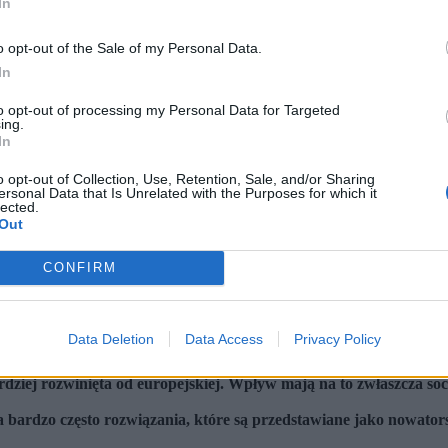
In
o opt-out of the Sale of my Personal Data.
In
to opt-out of processing my Personal Data for Targeted
ing.
In
o opt-out of Collection, Use, Retention, Sale, and/or Sharing
ersonal Data that Is Unrelated with the Purposes for which it
lected.
Out
CONFIRM
Data Deletion
Data Access
Privacy Policy
. Tatan Syuflana/Associated Press/East News, WANG ZHAO/AFP/East News, materiały prasowe 
ardziej rozwinięta od europejskiej. Wpływ mają na to zwłaszcza so
a bardzo często rozwiązania, które są przedstawiane jako nowators