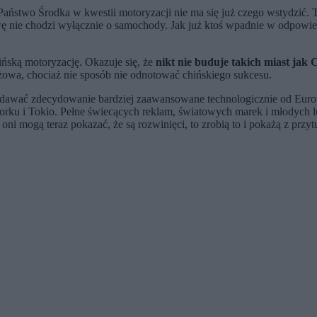
Państwo Środka w kwestii motoryzacji nie ma się już czego wstydzić. T
ę nie chodzi wyłącznie o samochody. Jak już ktoś wpadnie w odpowied
hińską motoryzację. Okazuje się, że
nikt nie buduje takich miast jak 
óżowa, chociaż nie sposób nie odnotować chińskiego sukcesu.
ydawać zdecydowanie bardziej zaawansowane technologicznie od Europy
Jorku i Tokio. Pełne świecących reklam, światowych marek i młodych l
oni mogą teraz pokazać, że są rozwinięci, to zrobią to i pokażą z prz