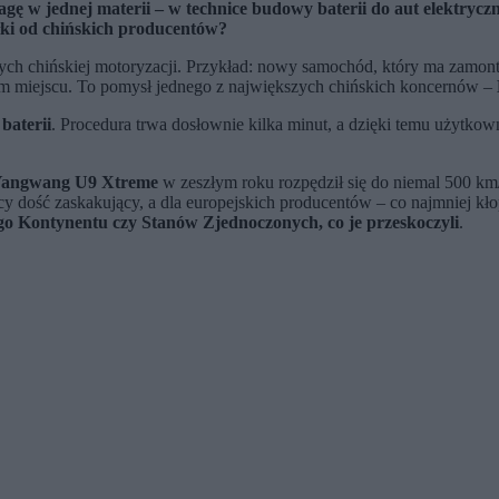
ę w jednej materii – w technice budowy baterii do aut elektrycz
ółki od chińskich producentów?
ących chińskiej motoryzacji. Przykład: nowy samochód, który ma za
ym miejscu. To pomysł jednego z największych chińskich koncernów –
baterii
. Procedura trwa dosłownie kilka minut, a dzięki temu użytkow
angwang U9 Xtreme
w zeszłym roku rozpędził się do niemal 500 km
y dość zaskakujący, a dla europejskich producentów – co najmniej kło
go Kontynentu czy Stanów Zjednoczonych, co je przeskoczyli
.