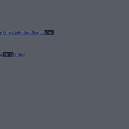
o
Zdrowie
Kultura
Nauka
Moto
ka
Moto
Opinie