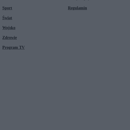
Sport
Regulamin
Świat
Wojsko
Zdrowie
Program TV
© 2026 Kanał Zero Spółka Akcyjna