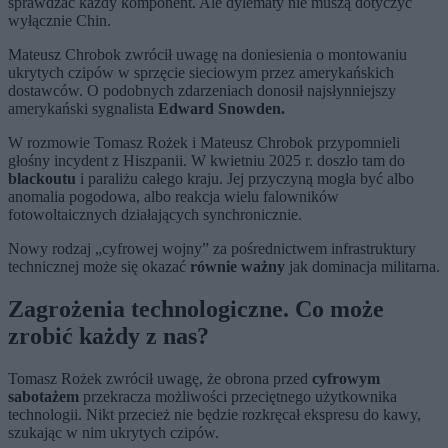
sprawdzać każdy komponent. Ale dylematy nie muszą dotyczyć
wyłącznie Chin.
Mateusz Chrobok zwrócił uwagę na doniesienia o montowaniu
ukrytych czipów w sprzęcie sieciowym przez amerykańskich
dostawców. O podobnych zdarzeniach donosił najsłynniejszy
amerykański sygnalista
Edward Snowden.
W rozmowie Tomasz Rożek i Mateusz Chrobok przypomnieli
głośny incydent z Hiszpanii. W kwietniu 2025 r. doszło tam do
blackoutu
i paraliżu całego kraju. Jej przyczyną mogła być albo
anomalia pogodowa, albo reakcja wielu falowników
fotowoltaicznych działających synchronicznie.
Nowy rodzaj „cyfrowej wojny” za pośrednictwem infrastruktury
technicznej może się okazać
równie ważny
jak dominacja militarna.
Zagrożenia technologiczne. Co może
zrobić każdy z nas?
Tomasz Rożek zwrócił uwagę, że obrona przed
cyfrowym
sabotażem
przekracza możliwości przeciętnego użytkownika
technologii. Nikt przecież nie będzie rozkręcał ekspresu do kawy,
szukając w nim ukrytych czipów.