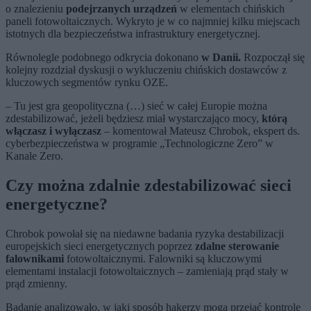
o znalezieniu
podejrzanych urządzeń
w elementach chińskich
paneli fotowoltaicznych. Wykryto je w co najmniej kilku miejscach
istotnych dla bezpieczeństwa infrastruktury energetycznej.
Równolegle podobnego odkrycia dokonano
w Danii.
Rozpoczął się
kolejny rozdział dyskusji o wykluczeniu chińskich dostawców z
kluczowych segmentów rynku OZE.
– Tu jest gra geopolityczna (…) sieć w całej Europie można
zdestabilizować, jeżeli będziesz miał wystarczająco mocy,
którą
włączasz i wyłączasz
– komentował Mateusz Chrobok, ekspert ds.
cyberbezpieczeństwa w programie „Technologiczne Zero” w
Kanale Zero.
Czy można zdalnie zdestabilizować sieci
energetyczne?
Chrobok powołał się na niedawne badania ryzyka destabilizacji
europejskich sieci energetycznych poprzez
zdalne sterowanie
falownikami
fotowoltaicznymi. Falowniki są kluczowymi
elementami instalacji fotowoltaicznych – zamieniają prąd stały w
prąd zmienny.
Badanie analizowało, w jaki sposób hakerzy mogą przejąć kontrolę