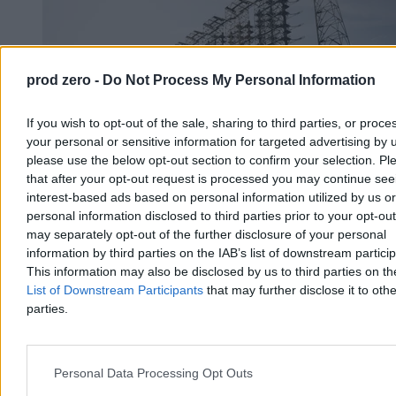
prod zero -
Do Not Process My Personal Information
If you wish to opt-out of the sale, sharing to third parties, or proce
your personal or sensitive information for targeted advertising by 
please use the below opt-out section to confirm your selection. Pl
that after your opt-out request is processed you may continue see
interest-based ads based on personal information utilized by us or
personal information disclosed to third parties prior to your opt-ou
may separately opt-out of the further disclosure of your personal
„Rosyjski dzięcioł” z Czarnobyla. Historia jednej
information by third parties on the IAB’s list of downstream partici
z największych tajemnic ZSRR
This information may also be disclosed by us to third parties on t
List of Downstream Participants
that may further disclose it to othe
Przez lata zakłócała łączność radiową na niemal całej półkuli
parties.
północnej, a wokół niej narosły dziesiątki teorii spiskowych.
Gigantyczna antena Duga-1, ukryta w lasach pod Czarnobylem,
miała być jednym z największych sekretów Związku Radzieckiego.
Do dziś jej rozmiary i historia robią ogromne wrażenie.
Personal Data Processing Opt Outs