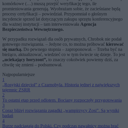
komórkowe (…) muszą przejść weryfikację tego, ile
promieniowania generują. Wyobrażam sobie, że zacieśniane będą
procesy certyfikacji – powiedział. Przypomniał o głośnym
incydencie sprzed lat dotyczącym zakupu sprzętu konferencyjnego
dla ważnej instytucji – tam interweniowała
Agencja
Bezpieczeństwa Wewnętrznego.
W przypadku rozwiązań dla osób prywatnych, Chrobok nie podał
gotowego rozwiązania. – Jedyne co, to można próbować
kierować
się marką.
Do pewnego stopnia – zaproponował. – Trzeba być na
bieżąco, aktualizować, wiedzieć co w tym świecie się dzieje. To jest
„uciekający horyzont”,
to znaczy cokolwiek powiemy dziś, za
chwilę się zmieni – podsumował.
Najpopularniejsze
1
„Rosyjski dzięcioł” z Czarnobyla. Historia jednej z największych
tajemnic ZSRR
2
To ostatni etap przed odlotem. Bociany rozpoczęły przygotowania
3
Coraz bliżej rozwiązania zagadki „wampirzycy Zosi”. Są wyniki
badań
4
Burze nadciągają do Polski. Czy podczas nawałnicy można brać