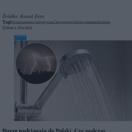
Źródło:
Kanał Zero
Tagi:
bezpieczeństwo energetyczne
Chiny
energetyka
fotowoltaika
technologie
Zobacz również
Nauka
Burze nadciągają do Polski. Czy podczas