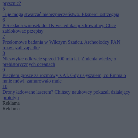
prysznic?
5
Tuje mogą stwarzać niebezpieczeństwo. Eksperci ostrzegają
6
PiS składa wniosek do TK ws. edukacji zdrowotnej. Chce
zablokować przepisy
7
Przełomowe badania w Wilczym Szańcu. Archeolodzy PAN
rozwiązali zagadkę
8
Niezwykłe odkrycie sprzed 100 mln lat. Zmienia wiedzę o
prehistorycznych oceanach
9
Płaciłem grosze za rozmowy z AI. Gdy usłyszałem, co Emma o
mnie mówi, zamurowało mnie
10
Drony ładowane laserem? Chińscy naukowcy pokazali działający
prototyp
Reklama
Reklama