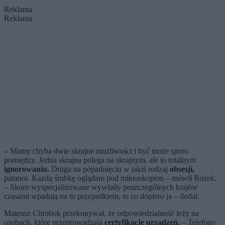
Reklama
Reklama
– Mamy chyba dwie skrajne możliwości i być może sporo
pomiędzy. Jedna skrajna polega na skrajnym, ale to totalnym
ignorowaniu.
Druga na popadnięciu w jakiś rodzaj
obsesji,
paranoi. Każdą śrubkę oglądam pod mikroskopem – mówił Rożek.
– Skoro wyspecjalizowane wywiady poszczególnych krajów
czasami wpadają na to przypadkiem, to co dopiero ja – dodał.
Mateusz Chrobok przekonywał, że odpowiedzialność leży na
osobach, które przeprowadzają
certyfikację urządzeń.
– Telefony