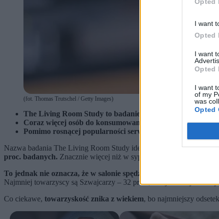
Opted 
I want t
Opted 
I want 
Advertis
Opted 
I want t
of my P
(fot. Thomas Trutschel / Getty Images)
was col
Opted 
The Living Room Study to badanie przygotowywane przez 
Coraz więcej osób do konsumowania treści wideo wybiera 
Pomimo rosnącej popularności serwisów VOD, telewizja nad
Nazwa badania The Living Room Study idealnie obrazuje europejsk
proc. badanych.
Znacznie więcej niż w sypialni, którą wskazało 46 p
To jednak nie oznacza, że w salonie spędzamy czas razem.
Szczegó
Najmniej towarzyscy są Szwajcarzy – 32 proc., a najbardziej Duńczy
Co ciekawe,
towarzyskość znika z wiekiem
, bo najmniejszy odsete