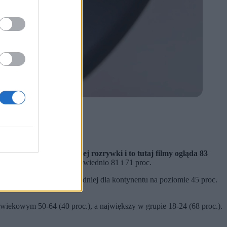
aniem telewizora.
hinach.
stanowi centrum domowej rozrywki i to tutaj filmy ogląda 83
alnię, a Chińczycy to odpowiednio 81 i 71 proc.
proc. badanych, przy średniej dla kontynentu na poziomie 45 proc.
wiekowym 50-64 (40 proc.), a największy w grupie 18-24 (68 proc.).