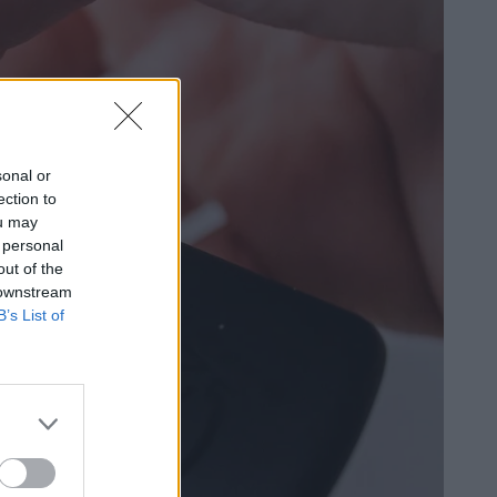
sonal or
ection to
ou may
 personal
out of the
 downstream
B’s List of