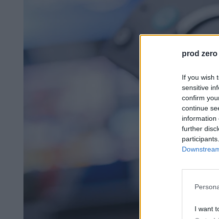
prod zero
If you wish 
sensitive in
confirm you
continue se
information 
further disc
participants
Downstream 
Persona
I want t