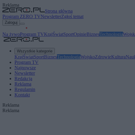
Reklama
Strona główna
Program ZERO TV
Newsletter
Zgłoś temat
Zaloguj
Na żywo
Program TV
Kraj
Świat
Sport
Opinie
Biznes
Technologia
Wojsk
Wszystkie kategorie
Kraj
Świat
Sport
Biznes
Technologia
Wojsko
Zdrowie
Kultura
Nau
Program TV
Najnowsze
Newsletter
Redakcja
Reklama
Regulamin
Kontakt
Reklama
Reklama