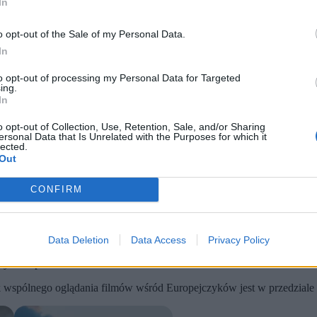
In
o opt-out of the Sale of my Personal Data.
In
to opt-out of processing my Personal Data for Targeted
ing.
In
o opt-out of Collection, Use, Retention, Sale, and/or Sharing
ersonal Data that Is Unrelated with the Purposes for which it
lected.
Out
RTL, które pokazuje nawyki związane z szeroko pojętym użytkow
małe ekrany smartfonów. Szczególnie mocno jest to widoczne w C
CONFIRM
al często gości na telewizorach.
ie nawyki dotyczące konsumowania treści wideo.
W Europie to salon 
roc. osób. Amerykanie w 58 proc. stawiają na salon i 55 proc. na sypi
Data Deletion
Data Access
Privacy Policy
lnie w Polsce, gdzie nawyk wspólnego oglądania filmów wskazało 40 
cy – 55 proc.
k wspólnego oglądania filmów wśród Europejczyków jest w przedziale 