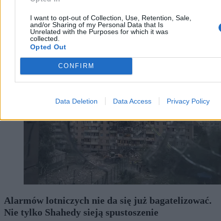
I want to opt-out of Collection, Use, Retention, Sale,
and/or Sharing of my Personal Data that Is
Unrelated with the Purposes for which it was
collected.
Wojsko
Opted Out
CONFIRM
Data Deletion
Data Access
Privacy Policy
Alarmów lotniczych nie da się już bagatelizować.
Nie tylko Shahedy sieją spustoszenie