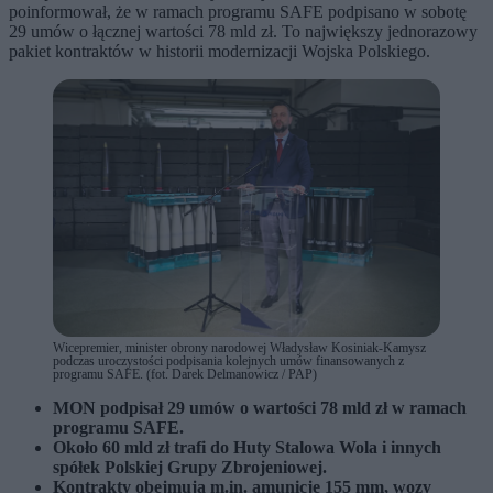
poinformował, że w ramach programu SAFE podpisano w sobotę
29 umów o łącznej wartości 78 mld zł. To największy jednorazowy
pakiet kontraktów w historii modernizacji Wojska Polskiego.
Wicepremier, minister obrony narodowej Władysław Kosiniak-Kamysz
podczas uroczystości podpisania kolejnych umów finansowanych z
programu SAFE. (fot. Darek Delmanowicz / PAP)
MON podpisał 29 umów o wartości 78 mld zł w ramach
programu SAFE.
Około 60 mld zł trafi do Huty Stalowa Wola i innych
spółek Polskiej Grupy Zbrojeniowej.
Kontrakty obejmują m.in. amunicję 155 mm, wozy