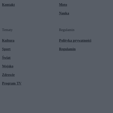
Kontakt
Moto
Nauka
Tematy
Regulamin
Kultura
Polityka prywatności
Sport
Regulamin
Świat
Wojsko
Zdrowie
Program TV
© 2026 Kanał Zero Spółka Akcyjna