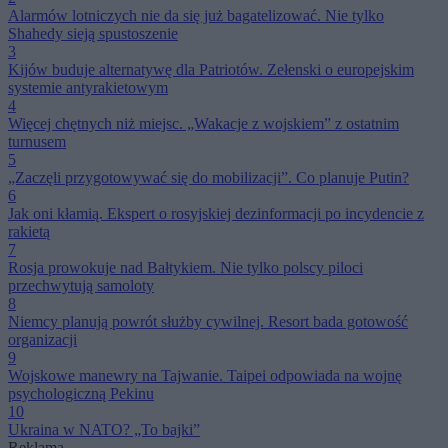
Alarmów lotniczych nie da się już bagatelizować. Nie tylko
Shahedy sieją spustoszenie
3
Kijów buduje alternatywę dla Patriotów. Zełenski o europejskim
systemie antyrakietowym
4
Więcej chętnych niż miejsc. „Wakacje z wojskiem” z ostatnim
turnusem
5
„Zaczęli przygotowywać się do mobilizacji”. Co planuje Putin?
6
Jak oni kłamią. Ekspert o rosyjskiej dezinformacji po incydencie z
rakietą
7
Rosja prowokuje nad Bałtykiem. Nie tylko polscy piloci
przechwytują samoloty
8
Niemcy planują powrót służby cywilnej. Resort bada gotowość
organizacji
9
Wojskowe manewry na Tajwanie. Taipei odpowiada na wojnę
psychologiczną Pekinu
10
Ukraina w NATO? „To bajki”
Reklama