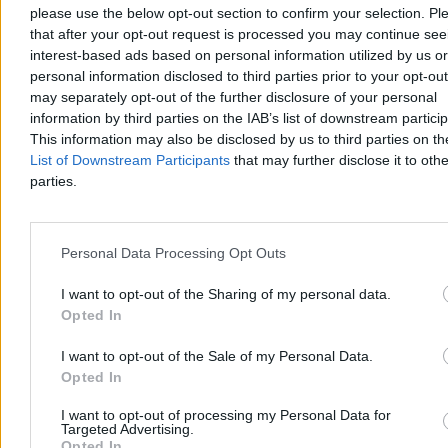
please use the below opt-out section to confirm your selection. Pl
odpowiada na wojnę psychologiczną Pekinu
that after your opt-out request is processed you may continue see
Na Tajwanie ruszyły największe doroczne manewry wojskowe Han
interest-based ads based on personal information utilized by us or
Kuang. To nie tylko test gotowości armii na ewentualną blokadę czy
personal information disclosed to third parties prior to your opt-ou
inwazję Chin, ale także próba budowania odporności psychicznej
may separately opt-out of the further disclosure of your personal
społeczeństwa, które na co dzień zmaga się z nieustanną wojną
information by third parties on the IAB’s list of downstream partici
kognitywną i dezinformacją ze strony Pekinu.
This information may also be disclosed by us to third parties on t
List of Downstream Participants
that may further disclose it to othe
parties.
Tomasz Pałasz
05.08.2026
5 min
Personal Data Processing Opt Outs
Reklama
Reklama
I want to opt-out of the Sharing of my personal data.
Opted In
I want to opt-out of the Sale of my Personal Data.
Opted In
I want to opt-out of processing my Personal Data for
Targeted Advertising.
Opted In