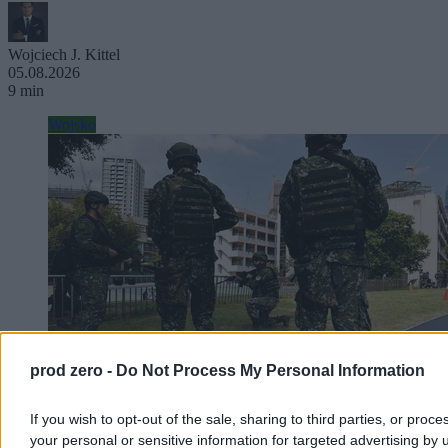
Wojciech J. Kittel
05.08.2026
9 min
Wojsko
prod zero -
Do Not Process My Personal Information
If you wish to opt-out of the sale, sharing to third parties, or proce
Wojskowe manewry na Tajwanie. Taipei
your personal or sensitive information for targeted advertising by 