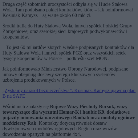
Druga część sobotnich uroczystości odbyła się w Hucie Stalowa
Wola. Tam podpisano pakiet kontraktów, które – jak poinformował
Kosiniak-Kamysz – są warte około 60 mld zł.
Środki trafią do Huty Stalowa Wola, innych spółek Polskiej Grupy
Zbrojeniowej oraz szerokiej sieci krajowych podwykonawców i
kooperantów.
– To jest 60 miliardów złotych właśnie podpisanych kontraktów dla
Huty Stalowa Wola i innych spółek PGZ oraz wszystkich setek
tysięcy kooperantów w Polsce – podkreślił szef MON.
Jak poinformowało Ministerstwo Obrony Narodowej, podpisane
umowy obejmują dostawy szeregu kluczowych systemów
uzbrojenia produkowanych w Polsce.
„Zyskamy parasol bezpieczeństwa”. Kosiniak-Kamysz ujawnia plan
B na SAFE
Wśród nich znalazły się
Bojowe Wozy Piechoty Borsuk, wozy
towarzyszące dla wyrzutni Homar-K i haubic K9, dodatkowe
pojazdy minowania narzutowego Baobab oraz moduły ogniowe
moździerzy Rak
. Kontrakty dotyczą również dostaw
dywizjonowych modułów ogniowych Regina oraz wozów
dowodzenia opartych na platformie 4x4.