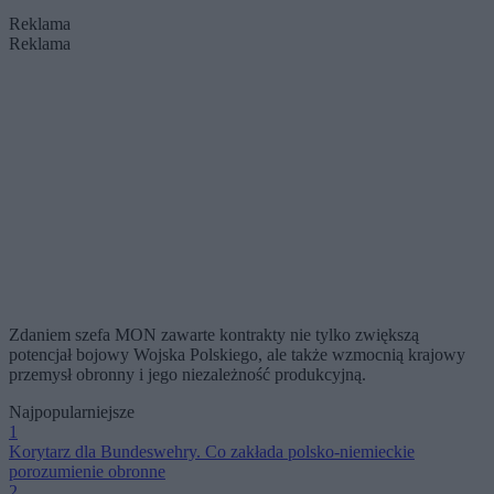
Reklama
Reklama
Zdaniem szefa MON zawarte kontrakty nie tylko zwiększą
potencjał bojowy Wojska Polskiego, ale także wzmocnią krajowy
przemysł obronny i jego niezależność produkcyjną.
Najpopularniejsze
1
Korytarz dla Bundeswehry. Co zakłada polsko-niemieckie
porozumienie obronne
2