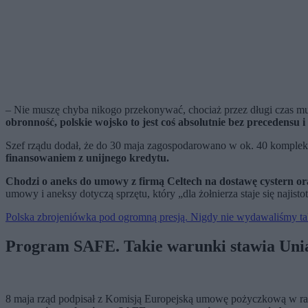
– Nie muszę chyba nikogo przekonywać, chociaż przez długi czas m
obronność, polskie wojsko to jest coś absolutnie bez precedensu
Szef rządu dodał, że do 30 maja zagospodarowano w ok. 40 komp
finansowaniem z unijnego kredytu.
Chodzi o aneks do umowy z firmą Celtech na dostawę cystern o
umowy i aneksy dotyczą sprzętu, który „dla żołnierza staje się najistot
Polska zbrojeniówka pod ogromną presją. Nigdy nie wydawaliśmy ta
Program SAFE. Takie warunki stawia Uni
8 maja rząd podpisał z Komisją Europejską umowę pożyczkową w ra