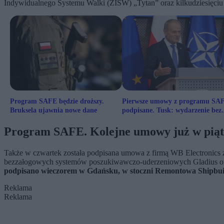
Indywidualnego Systemu Walki (ZISW) „Tytan” oraz kilkudziesięci
Program SAFE będzie droższy.
Pierwsze umowy z programu SA
Bruksela ujawnia nowe dane
podpisane. Tusk: wydarzenie bez
precedensu
Program SAFE. Kolejne umowy już w pią
Także w czwartek została podpisana umowa z firmą WB Electronic
bezzałogowych systemów poszukiwawczo-uderzeniowych Gladius ora
podpisano wieczorem w Gdańsku, w stoczni Remontowa Shipbuild
Reklama
Reklama