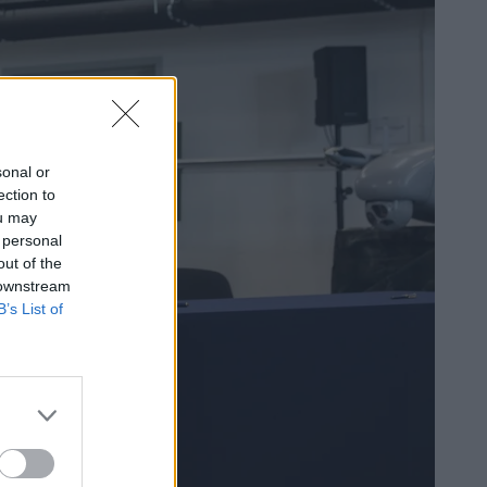
sonal or
ection to
ou may
 personal
out of the
 downstream
B’s List of