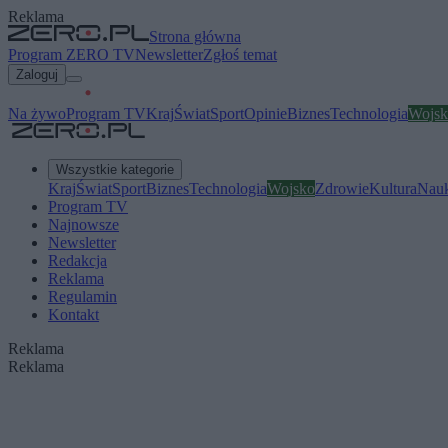
Reklama
Strona główna
Program ZERO TV
Newsletter
Zgłoś temat
Zaloguj
Na żywo
Program TV
Kraj
Świat
Sport
Opinie
Biznes
Technologia
Wojsk
Wszystkie kategorie
Kraj
Świat
Sport
Biznes
Technologia
Wojsko
Zdrowie
Kultura
Nau
Program TV
Najnowsze
Newsletter
Redakcja
Reklama
Regulamin
Kontakt
Reklama
Reklama