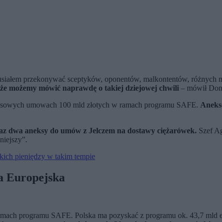
usiałem przekonywać sceptyków, oponentów, malkontentów, różnych m
 i że możemy mówić naprawdę o takiej dziejowej chwili
– mówił Don
leksowych umowach 100 mld złotych w ramach programu SAFE.
Anekso
raz dwa aneksy do umów z Jelczem na dostawy ciężarówek.
Szef Ag
niejszy”.
kich pieniędzy w takim tempie
a Europejska
mach programu SAFE. Polska ma pozyskać z programu ok. 43,7 mld eu