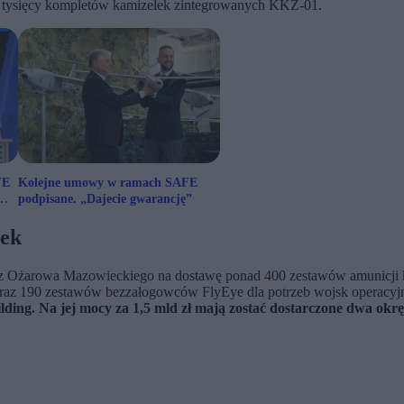
u tysięcy kompletów kamizelek zintegrowanych KKZ-01.
FE
Kolejne umowy w ramach SAFE
podpisane. „Dajecie gwarancję”
tek
s z Ożarowa Mazowieckiego na dostawę ponad 400 zestawów amunicji
z 190 zestawów bezzałogowców FlyEye dla potrzeb wojsk operacyjn
ing. Na jej mocy za 1,5 mld zł mają zostać dostarczone dwa okr