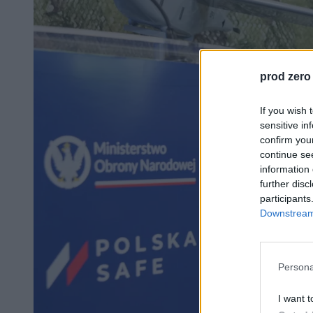
prod zero
If you wish 
sensitive in
confirm you
continue se
information 
further disc
participants
Downstream 
Persona
I want t