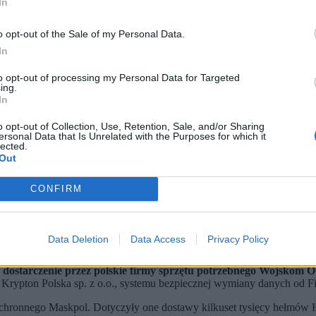
In
o opt-out of the Sale of my Personal Data.
In
to opt-out of processing my Personal Data for Targeted
ing.
In
o opt-out of Collection, Use, Retention, Sale, and/or Sharing
ersonal Data that Is Unrelated with the Purposes for which it
ny narodowej Władysław Kosiniak-Kamysz (P) na uroczystości podpisania umów pomiędzy Age
lected.
Out
 czwartek. Dotyczyły one dostaw m.in. dostaw specjalistyczneg
pieniędzy z SAFE będzie korzystało ponad 10 tysięcy polskich firm
CONFIRM
skie wojsko to jest coś absolutnie bez precedensu i że możemy mów
rządową będzie reprezentował wiceszef MON Paweł Bejda i przedstawic
Data Deletion
Data Access
Privacy Policy
 bieżąco podczas konferencji.
ostarczenie przez polskie firmy sprzętu potrzebnego Wojskom O
 Krypton Polska sp. z o.o., systemu bezpiecznej wymiany danych od Fi
Ochronnego Maskpol. Dotyczyły one dostawy kilkuset tysięcy hełm