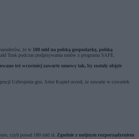
aruderów, że te
180 mld na polską gospodarkę, polską
ald Tusk podczas podpisywania umów z programu SAFE.
wano też wcześniej zawarte umowy tak, by zostały objęte
encji Uzbrojenia gen. Artur Kuptel ocenił, że zawarte w czwartek
ro, czyli ponad 180 mld zł.
Zgodnie z unijnym rozporządzeniem