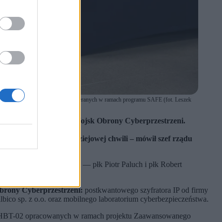
ncją Uzbrojenia a Grupą WB, zawieranych w ramach programu SAFE (fot. Leszek
o sprzętu na potrzeby Wojsk Obrony Cyberprzestrzeni.
.
ić naprawdę o takiej dziejowej chwili – mówił szef rządu
iele Agencji Uzbrojenia — płk Piotr Paluch i płk Robert
brony Cyberprzestrzeni:
postkwantowego szyfratora IP od firmy
lbico sp. z o.o. oraz mobilnego laboratorium cyberbezpieczeństwa.
ów HBT-02 opracowanych w ramach projektu Zaawansowanego