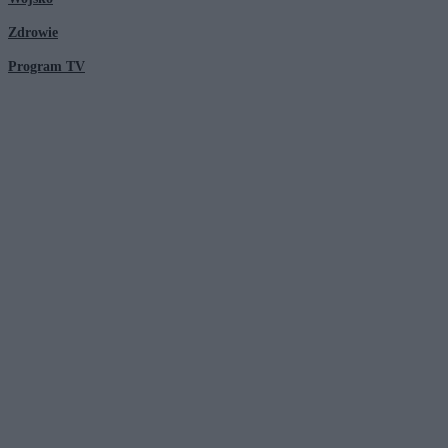
Zdrowie
Program TV
© 2026 Kanał Zero Spółka Akcyjna