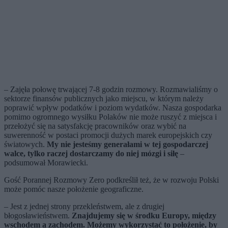
– Zajęła połowę trwającej 7-8 godzin rozmowy. Rozmawialiśmy o
sektorze finansów publicznych jako miejscu, w którym należy
poprawić wpływ podatków i poziom wydatków. Nasza gospodarka
pomimo ogromnego wysiłku Polaków nie może ruszyć z miejsca i
przełożyć się na satysfakcję pracowników oraz wybić na
suwerenność w postaci promocji dużych marek europejskich czy
światowych.
My nie jesteśmy generałami w tej gospodarczej
walce, tylko raczej dostarczamy do niej mózgi i siłę
–
podsumował Morawiecki.
Gość Porannej Rozmowy Zero podkreślił też, że w rozwoju Polski
może pomóc nasze położenie geograficzne.
– Jest z jednej strony przekleństwem, ale z drugiej
błogosławieństwem.
Znajdujemy się w środku Europy, między
wschodem a zachodem. Możemy wykorzystać to położenie, by