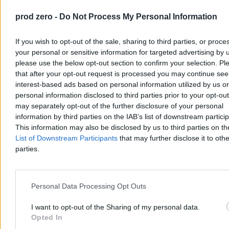
prod zero -
Do Not Process My Personal Information
If you wish to opt-out of the sale, sharing to third parties, or proce
your personal or sensitive information for targeted advertising by 
please use the below opt-out section to confirm your selection. Pl
that after your opt-out request is processed you may continue see
interest-based ads based on personal information utilized by us or
Nadchodzi pogodowy rollercoaster. Na
personal information disclosed to third parties prior to your opt-ou
termometrach znów będzie 36 stopni
may separately opt-out of the further disclosure of your personal
information by third parties on the IAB’s list of downstream partici
Najbliższe dni w pogodzie upłyną pod znakiem wyrazistych zmian i
This information may also be disclosed by us to third parties on t
sporych wahań temperatury. Choć początek tygodnia przyniesie
List of Downstream Participants
that may further disclose it to othe
krótkotrwały, gorący epizod z temperaturami przekraczającymi 30
st. C, to już od wtorku czeka nas wyraźne ochłodzenie. Sytuacja
parties.
ponownie zmieni się w weekend, gdy do Polski wróci afrykański
upał. Słupki rtęci mogą pokazać aż 36 kresek.
Personal Data Processing Opt Outs
Agnieszka Waś-Turecka
I want to opt-out of the Sharing of my personal data.
Dzisiaj 08:22
Opted In
3 min