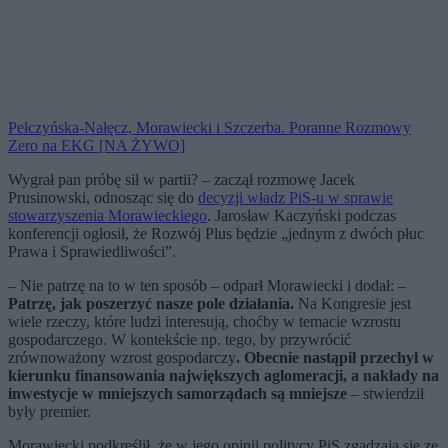
Pełczyńska-Nałęcz, Morawiecki i Szczerba. Poranne Rozmowy
Zero na EKG [NA ŻYWO]
Wygrał pan próbę sił w partii? – zaczął rozmowę Jacek
Prusinowski, odnosząc się do
decyzji władz PiS-u w sprawie
stowarzyszenia Morawieckiego
. Jarosław Kaczyński podczas
konferencji ogłosił, że Rozwój Plus będzie „jednym z dwóch płuc
Prawa i Sprawiedliwości”.
– Nie patrzę na to w ten sposób – odparł Morawiecki i dodał: –
Patrzę, jak poszerzyć nasze pole działania.
Na Kongresie jest
wiele rzeczy, które ludzi interesują, choćby w temacie wzrostu
gospodarczego. W kontekście np. tego, by przywrócić
zrównoważony wzrost gospodarczy
.
Obecnie nastąpił przechył w
kierunku finansowania największych aglomeracji, a nakłady na
inwestycje w mniejszych samorządach są mniejsze
– stwierdził
były premier.
Morawiecki podkreślił, że w jego opinii politycy PiS zgadzają się ze