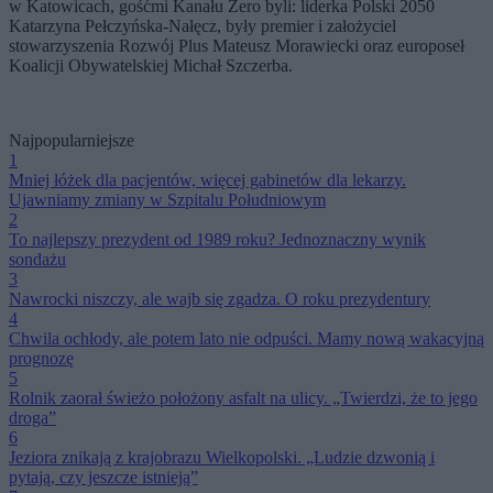
w Katowicach, gośćmi Kanału Zero byli: liderka Polski 2050
Katarzyna Pełczyńska-Nałęcz, były premier i założyciel
stowarzyszenia Rozwój Plus Mateusz Morawiecki oraz europoseł
Koalicji Obywatelskiej Michał Szczerba.
Najpopularniejsze
1
Mniej łóżek dla pacjentów, więcej gabinetów dla lekarzy.
Ujawniamy zmiany w Szpitalu Południowym
2
To najlepszy prezydent od 1989 roku? Jednoznaczny wynik
sondażu
3
Nawrocki niszczy, ale wajb się zgadza. O roku prezydentury
4
Chwila ochłody, ale potem lato nie odpuści. Mamy nową wakacyjną
prognozę
5
Rolnik zaorał świeżo położony asfalt na ulicy. „Twierdzi, że to jego
droga”
6
Jeziora znikają z krajobrazu Wielkopolski. „Ludzie dzwonią i
pytają, czy jeszcze istnieją”