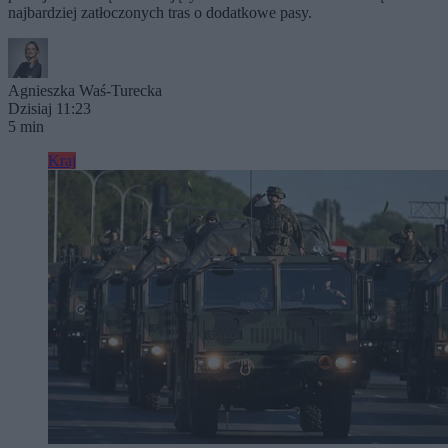
najbardziej zatłoczonych tras o dodatkowe pasy.
Agnieszka Waś-Turecka
Dzisiaj 11:23
5 min
Kraj