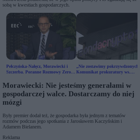
sobą w kwestiach gospodarczych.
Pełczyńska-Nałęcz, Morawiecki i
„Nie zostawimy pokrzywdzonych
Szczerba. Poranne Rozmowy Zero
Komunikat prokuratury ws.
na EKG [NA ŻYWO]
Zondacrypto
Morawiecki: Nie jesteśmy generałami w
gospodarczej walce. Dostarczamy do niej
mózgi
Były premier dodał też, że gospodarka była jednym z tematów
rozmów podczas jego spotkania z Jarosławem Kaczyńskim i
Adamem Bielanem.
Reklama