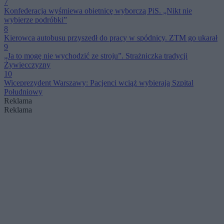
7
Konfederacja wyśmiewa obietnicę wyborczą PiS. „Nikt nie
wybierze podróbki”
8
Kierowca autobusu przyszedł do pracy w spódnicy. ZTM go ukarał
9
„Ja to mogę nie wychodzić ze stroju”. Strażniczka tradycji
Żywiecczyzny
10
Wiceprezydent Warszawy: Pacjenci wciąż wybierają Szpital
Południowy
Reklama
Reklama