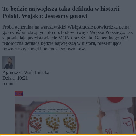
To będzie największa taka defilada w historii
Polski. Wojsko: Jesteśmy gotowi
Próba generalna na warszawskiej Wisłostradzie potwierdziła pełną
gotowość sił zbrojnych do obchodów Święta Wojska Polskiego. Jak
zapowiadają przedstawiciele MON oraz Sztabu Generalnego WP,
tegoroczna defilada będzie największą w historii, prezentującą
nowoczesny sprzęt i potencjał sojuszników.
Agnieszka Waś-Turecka
Dzisiaj 10:21
5 min
Kraj