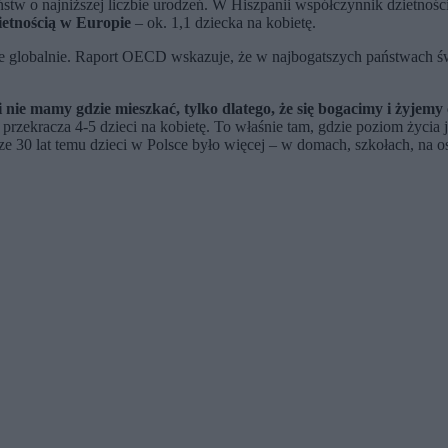
ństw o najniższej liczbie urodzeń. W Hiszpanii współczynnik dzietnoś
ietnością w Europie
– ok. 1,1 dziecka na kobietę.
 globalnie. Raport OECD wskazuje, że w najbogatszych państwach świ
i nie mamy gdzie mieszkać, tylko dlatego, że się bogacimy i żyjemy
ekracza 4-5 dzieci na kobietę. To właśnie tam, gdzie poziom życia jest
ze 30 lat temu dzieci w Polsce było więcej – w domach, szkołach, na