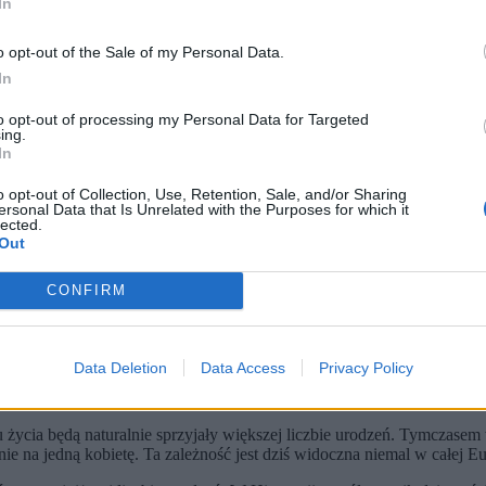
In
ją Polskę
o opt-out of the Sale of my Personal Data.
tność z kwestiami ekonomiczno-socjalnymi: zbyt niskimi zarobkami rod
In
 inaczej – im więcej dóbr mamy, im lepsze zaplecze infrastrukturalne, 
to opt-out of processing my Personal Data for Targeted
ing.
In
o opt-out of Collection, Use, Retention, Sale, and/or Sharing
ersonal Data that Is Unrelated with the Purposes for which it
lected.
Out
CONFIRM
Data Deletion
Data Access
Privacy Policy
życia będą naturalnie sprzyjały większej liczbie urodzeń. Tymczasem
tnie na jedną kobietę. Ta zależność jest dziś widoczna niemal w całej E