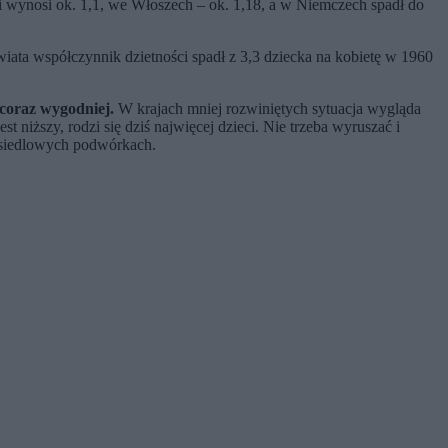
ci wynosi ok. 1,1, we Włoszech – ok. 1,18, a w Niemczech spadł do
ata współczynnik dzietności spadł z 3,3 dziecka na kobietę w 1960
 coraz wygodniej.
W krajach mniej rozwiniętych sytuacja wygląda
 niższy, rodzi się dziś najwięcej dzieci. Nie trzeba wyruszać i
 osiedlowych podwórkach.