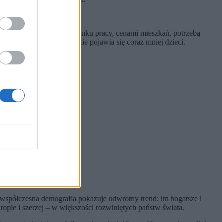
ziców, niepewnością na rynku pracy, cenami mieszkań, potrzebą
gospodarcze, tym na świecie pojawia się coraz mniej dzieci.
 współczesna demografia pokazuje odwrotny trend: im bogatsze i
uropie i szerzej – w większości rozwiniętych państw świata.