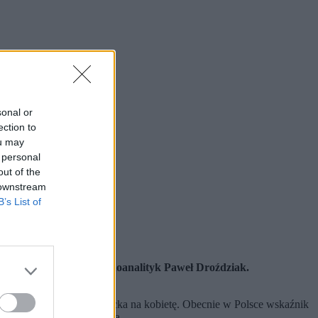
sonal or
ection to
ou may
 personal
out of the
 downstream
B’s List of
woczesne – tłumaczy psychoanalityk Paweł Droździak.
dla młodych kobiet.
óry wynosi około 2,1 dziecka na kobietę. Obecnie w Polsce wskaźnik
łochy, Hiszpania czy Malta.