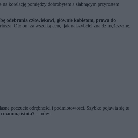
e na korelację pomiędzy dobrobytem a słabnącym przyrostem
bę odebrania człowiekowi, głównie kobietom, prawa do
iusza. Oto on: za wszelką cenę, jak najszybciej znajdź mężczyznę,
łasne poczucie odrębności i podmiotowości. Szybko pojawia się tu
 rozumną istotą?
– mówi.