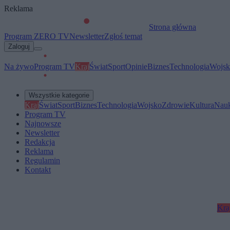
Reklama
Strona główna
Program ZERO TV
Newsletter
Zgłoś temat
Zaloguj
Na żywo
Program TV
Kraj
Świat
Sport
Opinie
Biznes
Technologia
Wojsk
Wszystkie kategorie
Kraj
Świat
Sport
Biznes
Technologia
Wojsko
Zdrowie
Kultura
Nau
Program TV
Najnowsze
Newsletter
Redakcja
Reklama
Regulamin
Kontakt
Kra