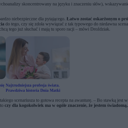
ychoanalizy skoncentrowany na języku i znaczeniu słów), wskazywani
 bardzo niebezpieczne dla pytającego.
Łatwo zostać oskarżonym o pró
cia
do tego, czy się zdoła wywiązać z tak typowego do niedawna scenar
hcą tego już słuchać i mają tu sporo racji – mówi Droździak.
się
Najtrudniejsza profesja świata.
Prawdziwa historia Dnia Matki
kiego scenariusza to gotowa recepta na awanturę. – Bo stawką jest w
 to
czy dla kogokolwiek ma w ogóle znaczenie, że jestem świadomą,