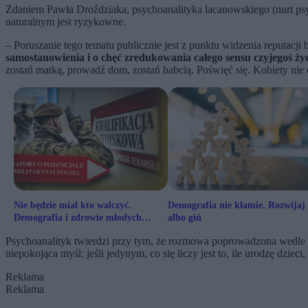
Zdaniem Pawła Droździaka, psychoanalityka lacanowskiego (nurt ps
naturalnym jest ryzykowne.
– Poruszanie tego tematu publicznie jest z punktu widzenia reputacji
samostanowienia i o chęć zredukowania całego sensu czyjegoś ży
zostań matką, prowadź dom, zostań babcią. Poświęć się. Kobiety nie c
Nie będzie miał kto walczyć.
Demografia nie kłamie. Rozwijaj 
Demografia i zdrowie młodych
albo giń
rozbrajają Polskę
Psychoanalityk twierdzi przy tym, że rozmowa poprowadzona wedle ta
niepokojąca myśl: jeśli jedynym, co się liczy jest to, ile urodzę dzieci,
Reklama
Reklama