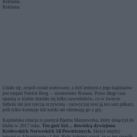
Reklama
Reklama
Udało się, zespół został uratowany, a dziś jednym z jego kapitanów
jest niejaki Patrick Berg
–
siostrzeniec Runara. Przez długi czas
opaską w klubie dzieliło się kilku zawodników, co w świecie
futbolu nie jest rzeczą oczywistą - zazwyczaj nosi ją ten sam piłkarz,
jeśli tylko kontuzje lub kartki nie eliminują go z gry.
Kapitańska rotacja to pomysł Bjørna Mannsverka, który dołączył do
klubu w 2017 roku.
Ten gość był… dowódcą dywizjonu
Królewskich Norweskich Sił Powietrznych.
Służył między
innymi w Afganistanie i Libii. Były żołnierz uznał, że w ten sposób