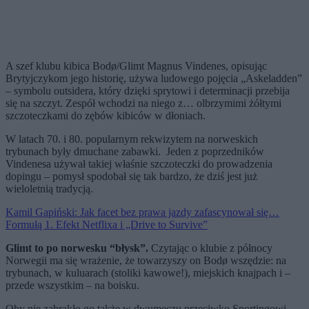
A szef klubu kibica Bodø/Glimt Magnus Vindenes, opisując
Brytyjczykom jego historię, używa ludowego pojęcia „Askeladden”
–
symbolu outsidera, który dzięki sprytowi i determinacji przebija
się na szczyt. Zespół wchodzi na niego z… olbrzymimi żółtymi
szczoteczkami do zębów kibiców w dłoniach.
W latach 70. i 80. popularnym rekwizytem na norweskich
trybunach były dmuchane zabawki. Jeden z poprzedników
Vindenesa używał takiej właśnie szczoteczki do prowadzenia
dopingu
–
pomysł spodobał się tak bardzo, że dziś jest już
wieloletnią tradycją.
Kamil Gapiński: Jak facet bez prawa jazdy zafascynował się…
Formułą 1. Efekt Netflixa i „Drive to Survive”
Glimt to po norwesku “błysk”.
Czytając o klubie z północy
Norwegii ma się wrażenie, że towarzyszy on Bodø wszędzie: na
trybunach, w kuluarach (stoliki kawowe!), miejskich knajpach i
–
przede wszystkim
–
na boisku.
Oby nie zabrakło go także w dwumeczu przeciwko Sportingowi
–