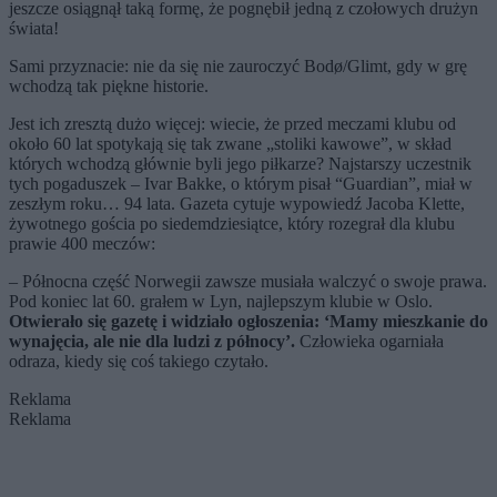
jeszcze osiągnął taką formę, że pognębił jedną z czołowych drużyn
świata!
Sami przyznacie: nie da się nie zauroczyć Bodø/Glimt, gdy w grę
wchodzą tak piękne historie.
Jest ich zresztą dużo więcej: wiecie, że przed meczami klubu od
około 60 lat spotykają się tak zwane „stoliki kawowe”, w skład
których wchodzą głównie byli jego piłkarze? Najstarszy uczestnik
tych pogaduszek – Ivar Bakke, o którym pisał “Guardian”, miał w
zeszłym roku… 94 lata. Gazeta cytuje wypowiedź Jacoba Klette,
żywotnego gościa po siedemdziesiątce, który rozegrał dla klubu
prawie 400 meczów:
– Północna część Norwegii zawsze musiała walczyć o swoje prawa.
Pod koniec lat 60. grałem w Lyn, najlepszym klubie w Oslo.
Otwierało się gazetę i widziało ogłoszenia: ‘Mamy mieszkanie do
wynajęcia, ale nie dla ludzi z północy’.
Człowieka ogarniała
odraza, kiedy się coś takiego czytało.
Reklama
Reklama