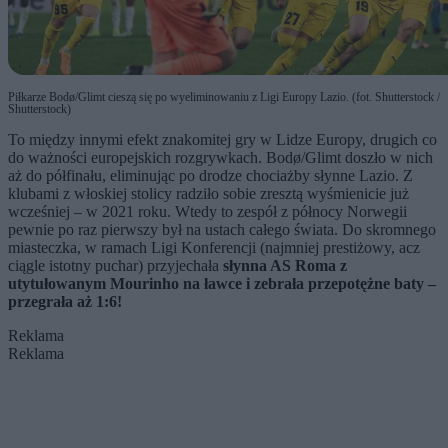
Piłkarze Bodø/Glimt cieszą się po wyeliminowaniu z Ligi Europy Lazio. (fot. Shutterstock /
Shutterstock)
To między innymi efekt znakomitej gry w Lidze Europy, drugich co
do ważności europejskich rozgrywkach. Bodø/Glimt doszło w nich
aż do półfinału, eliminując po drodze chociażby słynne Lazio. Z
klubami z włoskiej stolicy radziło sobie zresztą wyśmienicie już
wcześniej
–
w 2021 roku. Wtedy to zespół z północy Norwegii
pewnie po raz pierwszy był na ustach całego świata. Do skromnego
miasteczka, w ramach Ligi Konferencji (najmniej prestiżowy, acz
ciągle istotny puchar) przyjechała
słynna AS Roma z
utytułowanym Mourinho na ławce i zebrała przepotężne baty –
przegrała aż 1:6!
Reklama
Reklama