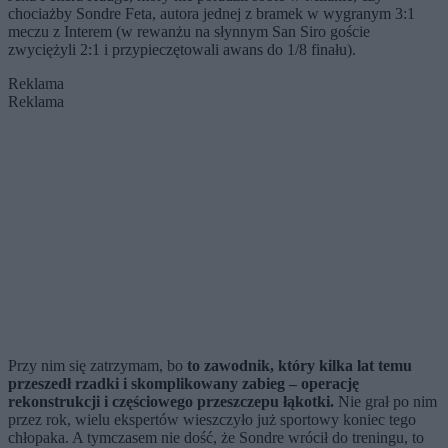
chociażby Sondre Feta, autora jednej z bramek w wygranym 3:1
meczu z Interem (w rewanżu na słynnym San Siro goście
zwyciężyli 2:1 i przypieczętowali awans do 1/8 finału).
Reklama
Reklama
Przy nim się zatrzymam, bo
to zawodnik, który kilka lat temu
przeszedł rzadki i skomplikowany zabieg – operację
rekonstrukcji i częściowego przeszczepu łąkotki.
Nie grał po nim
przez rok, wielu ekspertów wieszczyło już sportowy koniec tego
chłopaka. A tymczasem nie dość, że Sondre wrócił do treningu, to