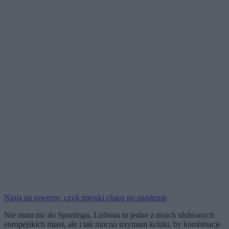
Ninja na rowerze, czyli miejski chaos po pandemii
Nie mam nic do Sportingu, Lizbona to jedno z moich ulubionych
europejskich miast, ale i tak mocno trzymam kciuki, by kombinacje