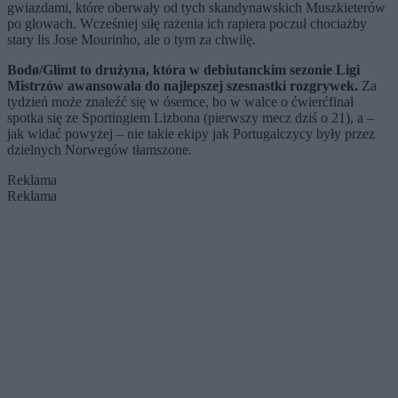
gwiazdami, które oberwały od tych skandynawskich Muszkieterów
po głowach. Wcześniej siłę rażenia ich rapiera poczuł chociażby
stary lis Jose Mourinho, ale o tym za chwilę.
Bodø/Glimt to drużyna, która w debiutanckim sezonie Ligi
Mistrzów awansowała do najlepszej szesnastki rozgrywek.
Za
tydzień może znaleźć się w ósemce, bo w walce o ćwierćfinał
spotka się ze Sportingiem Lizbona (pierwszy mecz dziś o 21), a
–
jak widać powyżej
–
nie takie ekipy jak Portugalczycy były przez
dzielnych Norwegów tłamszone.
Reklama
Reklama