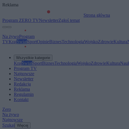
Reklama
Strona główna
Program ZERO TV
Newsletter
Zgłoś temat
Na żywo
Program
TV
Kraj
Świat
Sport
Opinie
Biznes
Technologia
Wojsko
Zdrowie
Kultura
Wszystkie kategorie
Kraj
Świat
Sport
Biznes
Technologia
Wojsko
Zdrowie
Kultura
Nau
Program TV
Najnowsze
Newsletter
Redakcja
Reklama
Regulamin
Kontakt
Zero
Na żywo
Najnowsze
Szukaj
Więcej