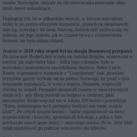
ciosów Norwegów okazały się dla przeciwnika potwornie silne,
może nawet nokautujące.
Dopinguję ich, bo w piłkarskim świecie, w którym największe
kluby to po prostu olbrzymie korporacje, pojawił się niesamowity
start-up, ucierający im nosa. Start-up, którym dziś zachwycają się
miliony, ale jego historia, jak to czasem bywa z wizjonerskimi
firmami, nie była usłana różami.
Jeszcze w 2010 roku zespół był na skraju finansowej przepaści.
Za ratowanie Bodø/Glimt wzięła się rodzina Bergów, szanowana w
mieście jak mało który klan
–
kilku jego członków było w
przeszłości znakomitymi zawodnikami drużyny. Jeden z nich,
Runar, wspominał w rozmowie z “Guardianem” (tak, poważne
brytyjskie gazety wybrały się na północ Norwegii, by pisać o tym
fenomenie reportaże!), że wraz z bratem, Ørjanem, rozpoczęli
zbiórkę na zespół. Pieniądze dostawali czasem w nieoczywistych
miejscach - gdy Berg poszedł na burgera w centrum, jakiś
mieszkaniec Bodø wręczył mu w lokalu 200 koron i powiedział:
“Bierz, potrzebujesz tych pieniędzy bardziej ode mnie, ocalcie
klub!”. Po chwili ruszyła lawina
–
ludzie organizowali na rzecz
zespołu loterie i koncerty, sprzedawali hot-dogi, a jedna z firm
przekazała nawet spore ilości… suszonego dorsza. Po to, żeby klub
mógł opędzlować go podczas wieczorów dla kibiców.