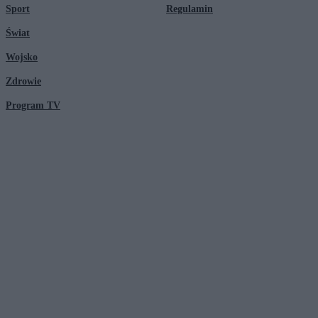
Sport
Regulamin
Świat
Wojsko
Zdrowie
Program TV
© 2026 Kanał Zero Spółka Akcyjna