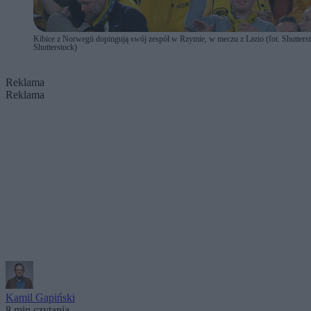
Kibice z Norwegii dopingują swój zespół w Rzymie, w meczu z Lazio (fot. Shutterst
Shutterstock)
Reklama
Reklama
Kamil Gapiński
8 min czytania