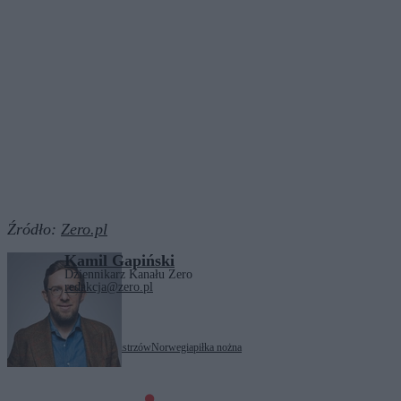
Źródło:
Zero.pl
Kamil Gapiński
Dziennikarz Kanału Zero
redakcja@zero.pl
Tagi:
Bodø/Glimt
Liga Mistrzów
Norwegia
piłka nożna