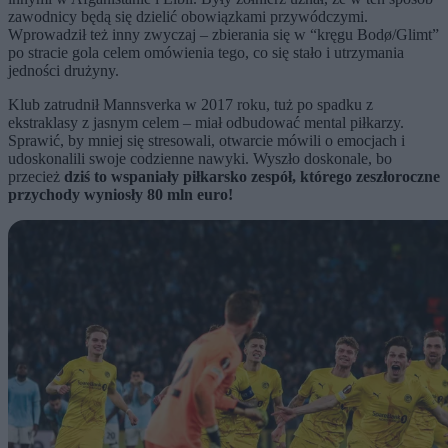
zawodnicy będą się dzielić obowiązkami przywódczymi.
Wprowadził też inny zwyczaj
–
zbierania się w “kręgu Bodø/Glimt”
po stracie gola celem omówienia tego, co się stało i utrzymania
jedności drużyny.
Klub zatrudnił Mannsverka w 2017 roku, tuż po spadku z
ekstraklasy z jasnym celem
–
miał odbudować mental piłkarzy.
Sprawić, by mniej się stresowali, otwarcie mówili o emocjach i
udoskonalili swoje codzienne nawyki. Wyszło doskonale, bo
przecież
dziś to wspaniały piłkarsko zespół, którego zeszłoroczne
przychody wyniosły 80 mln euro!