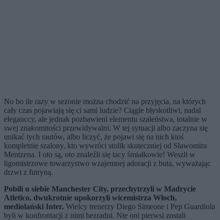
No bo ile razy w sezonie można chodzić na przyjęcia, na których
cały czas pojawiają się ci sami ludzie? Ciągle błyskotliwi, nadal
eleganccy, ale jednak pozbawieni elementu szaleństwa, totalnie w
swej znakomitości przewidywalni. W tej sytuacji albo zaczyna się
unikać tych rautów, albo liczyć, że pojawi się na nich ktoś
kompletnie szalony, kto wywróci stolik skuteczniej od Sławomira
Mentzena. I oto są, oto znaleźli się tacy śmiałkowie! Weszli w
ligomistrzowe towarzystwo wzajemnej adoracji z buta, wyważając
drzwi z futryną.
Pobili u siebie Manchester City, przechytrzyli w Madrycie
Atletico, dwukrotnie upokorzyli wicemistrza Włoch,
mediolański Inter.
Wielcy trenerzy Diego Simeone i Pep Guardiola
byli w konfrontacji z nimi bezradni. Nie oni pierwsi zostali