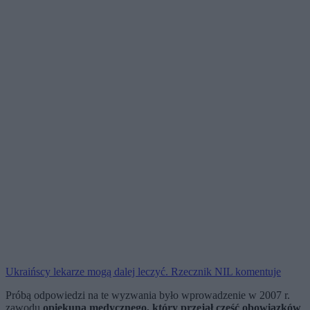
Ukraińscy lekarze mogą dalej leczyć. Rzecznik NIL komentuje
Próbą odpowiedzi na te wyzwania było wprowadzenie w 2007 r.
zawodu
opiekuna medycznego, który przejął część obowiązków