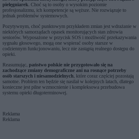
pielęgniarek
. Choć są to osoby o wysokim poziomie
profesjonalizmu, ich kompetencje są węższe. Nie rozwiązuje to
jednak problemów systemowych.
Pozytywnym, choć punktowym przykładem zmian jest wdrażanie w
niektórych samorządach opasek monitorujących stan zdrowia
seniorów. Wyposażone w przycisk SOS i możliwość przekazywania
sygnału głosowego, mogą one wspierać osoby starsze w
codziennym funkcjonowaniu, lecz nie zastąpią realnego dostępu do
opieki.
Reasumując,
państwo polskie nie przygotowało się na
zachodzące zmiany demograficzne ani na rosnące potrzeby
osób starszych i niesamodzielnych
, które coraz częściej pozostają
samotne. Problem ten będzie się nasilał w kolejnych latach, dlatego
konieczne jest pilne wzmocnienie i kompleksowa przebudowa
systemu opieki długoterminowej.
Reklama
Reklama