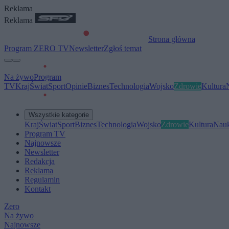
Reklama
Reklama
Strona główna
Program ZERO TV
Newsletter
Zgłoś temat
Na żywo
Program
TV
Kraj
Świat
Sport
Opinie
Biznes
Technologia
Wojsko
Zdrowie
Kultura
Wszystkie kategorie
Kraj
Świat
Sport
Biznes
Technologia
Wojsko
Zdrowie
Kultura
Nau
Program TV
Najnowsze
Newsletter
Redakcja
Reklama
Regulamin
Kontakt
Zero
Na żywo
Najnowsze