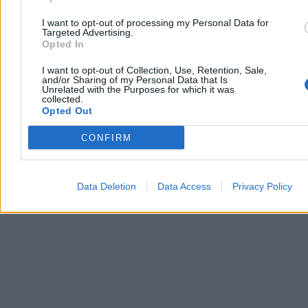
Źródło: UMP. (fot. „Miasto Wrażliwe”, Unia Metropolii Polskich Miast.)
I want to opt-out of processing my Personal Data for
Targeted Advertising.
Brak kadr i punktowe rozwiązania
Opted In
I want to opt-out of Collection, Use, Retention, Sale,
Głównym problemem systemu jest dramatyczny brak kadr. Opieka
and/or Sharing of my Personal Data that Is
długoterminowa opiera się w dużej mierze na pracy pielęgniarek,
Unrelated with the Purposes for which it was
których w 2025 r. brakowało około 160 tys. Zgodnie z raportem
collected.
„Analizy kadrowe pielęgniarek” z marca 2025 r., deficyt ten może
Opted Out
wzrosnąć do 260 tys. w 2039 r.
CONFIRM
Reklama
Reklama
Data Deletion
Data Access
Privacy Policy