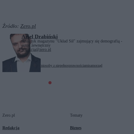
Źródło:
Zero.pl
Ariel Drabiński
Analityk magazynu "Układ Sił" zajmujący się demografią -
autor zewnętrzny
redakcja@zero.pl
Tagi:
Opieka nad seniorami
osoby z niepełnosprawnościami
samorząd
Zero.pl
Tematy
Redakcja
Biznes