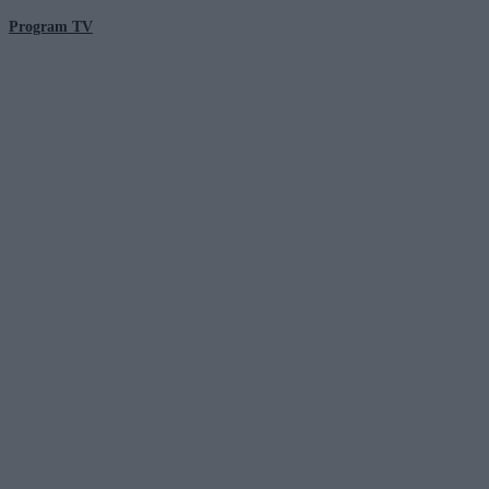
Program TV
© 2026 Kanał Zero Spółka Akcyjna