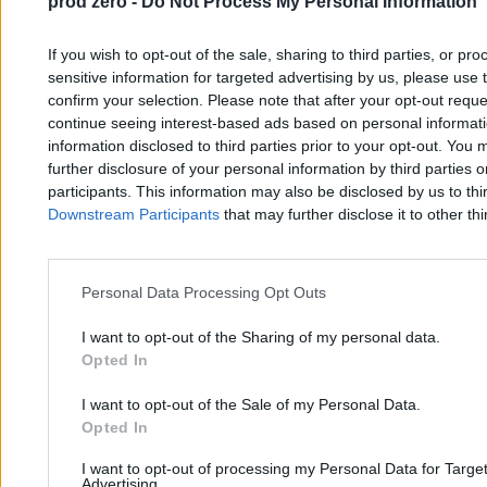
prod zero -
Do Not Process My Personal Information
If you wish to opt-out of the sale, sharing to third parties, or pr
Polska w ogonie Europy. Raporty pokazują
sensitive information for targeted advertising by us, please use 
dramat opieki nad seniorami
confirm your selection. Please note that after your opt-out req
continue seeing interest-based ads based on personal informatio
information disclosed to third parties prior to your opt-out. You 
further disclosure of your personal information by third parties 
Ariel Drabiński
09.04.2026
participants. This information may also be disclosed by us to thi
4 min
Downstream Participants
that may further disclose it to other thi
Najpopularniejsze
1
„Walczymy czy się poddajemy?” „Sztorm” ma nowe życie i wcale
na nie nie narzeka
Personal Data Processing Opt Outs
I want to opt-out of the Sharing of my personal data.
Opted In
I want to opt-out of the Sale of my Personal Data.
Opted In
I want to opt-out of processing my Personal Data for Targe
Zero.pl
Tematy
Advertising.