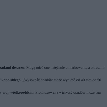
padami deszczu.
Mogą mieć one natężenie umiarkowane, a okresami
elkopolskiego.
„Wysokość opadów może wynieść od 40 mm do 50
w woj.
wielkopolskim.
Prognozowana wielkość opadów może tam