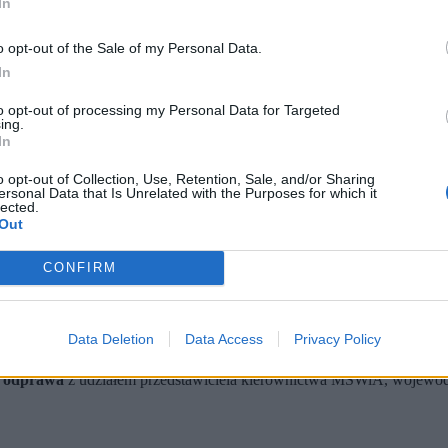
In
o opt-out of the Sale of my Personal Data.
In
to opt-out of processing my Personal Data for Targeted
ing.
In
o opt-out of Collection, Use, Retention, Sale, and/or Sharing
ersonal Data that Is Unrelated with the Purposes for which it
lected.
Out
 / Shutterstock)
ci kraju.
CONFIRM
rawę w Rządowym Centrum Bezpieczeństwa.
ież przed przymrozkami w części województw małopolskiego i pod
ń w związku z możliwymi
intensywnymi opadami deszczu w woj. dol
Data Deletion
Data Access
Privacy Policy
kowanym w sobotę na swojej stronie internetowej.
ć odprawa
z udziałem przedstawiciela kierownictwa MSWiA, wojewodó