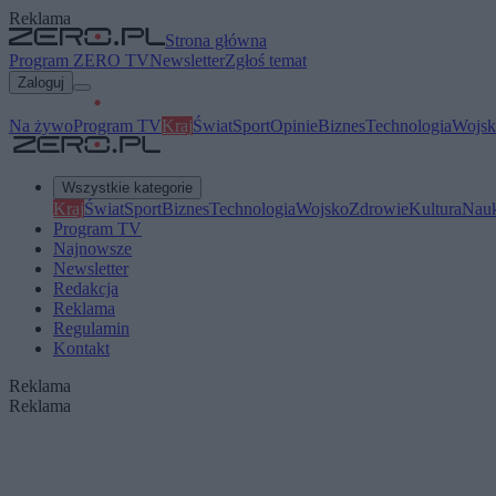
Reklama
Strona główna
Program ZERO TV
Newsletter
Zgłoś temat
Zaloguj
Na żywo
Program TV
Kraj
Świat
Sport
Opinie
Biznes
Technologia
Wojsk
Wszystkie kategorie
Kraj
Świat
Sport
Biznes
Technologia
Wojsko
Zdrowie
Kultura
Nau
Program TV
Najnowsze
Newsletter
Redakcja
Reklama
Regulamin
Kontakt
Reklama
Reklama