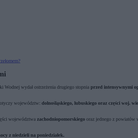
 przełomem?
mi
rki Wodnej wydał ostrzeżenia drugiego stopnia
przed intensywnymi o
 Dotyczy województw:
dolnośląskiego, lubuskiego oraz części woj. wi
części województwa
zachodniopomorskiego
oraz jednego z powiatów 
ocy z niedzieli na poniedziałek.