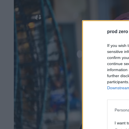
prod zero
If you wish 
sensitive in
confirm you
continue se
information 
further disc
participants
Downstream 
Persona
I want t