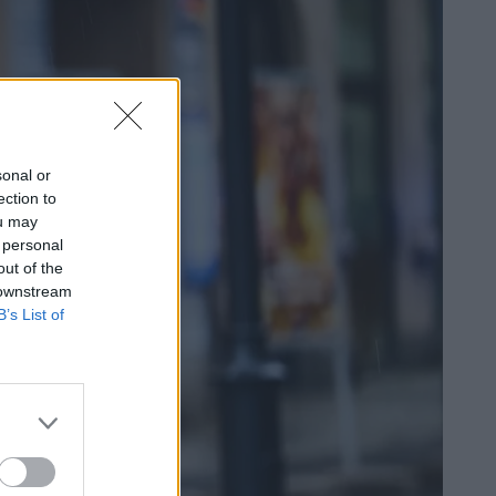
sonal or
ection to
ou may
 personal
out of the
 downstream
B’s List of