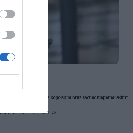
karpackiego.
nośląskim, lubuskim, wielkopolskim oraz zachodniopomorskim”
w oraz przedstawicieli służb.